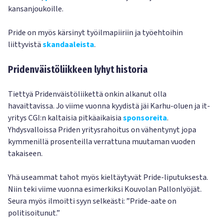
kansanjoukoille.
Pride on myös kärsinyt työilmapiiriin ja työehtoihin
liittyvistä
skandaaleista
.
Pridenväistöliikkeen lyhyt historia
Tiettyä Pridenväistöliikettä onkin alkanut olla
havaittavissa. Jo viime vuonna kyydistä jäi Karhu-oluen ja it-
yritys CGI:n kaltaisia pitkäaikaisia
sponsoreita
.
Yhdysvalloissa Priden yritysrahoitus on vähentynyt jopa
kymmenillä prosenteilla verrattuna muutaman vuoden
takaiseen.
Yhä useammat tahot myös kieltäytyvät Pride-liputuksesta.
Niin teki viime vuonna esimerkiksi Kouvolan Pallonlyöjät.
Seura myös ilmoitti syyn selkeästi: ”Pride-aate on
politisoitunut.”