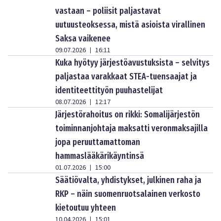
vastaan – poliisit paljastavat
uutuusteoksessa, mistä asioista virallinen
Saksa vaikenee
09.07.2026
16:11
|
Kuka hyötyy järjestöavustuksista – selvitys
paljastaa varakkaat STEA-tuensaajat ja
identiteettityön puuhastelijat
08.07.2026
12:17
|
Järjestörahoitus on rikki: Somalijärjestön
toiminnanjohtaja maksatti veronmaksajilla
jopa peruuttamattoman
hammaslääkärikäyntinsä
01.07.2026
15:00
|
Säätiövalta, yhdistykset, julkinen raha ja
RKP – näin suomenruotsalainen verkosto
kietoutuu yhteen
10.04.2026
15:01
|