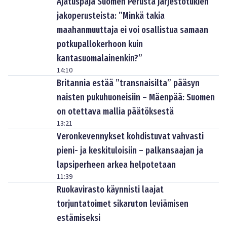
Ajatuspaja Suomen Perusta järjestötukien
jakoperusteista: ”Minkä takia
maahanmuuttaja ei voi osallistua samaan
potkupallokerhoon kuin
kantasuomalainenkin?”
14:10
Britannia estää ”transnaisilta” pääsyn
naisten pukuhuoneisiin – Mäenpää: Suomen
on otettava mallia päätöksestä
13:21
Veronkevennykset kohdistuvat vahvasti
pieni- ja keskituloisiin – palkansaajan ja
lapsiperheen arkea helpotetaan
11:39
Ruokavirasto käynnisti laajat
torjuntatoimet sikaruton leviämisen
estämiseksi