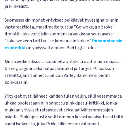
ja kiihkeästi.
Suomessakin monet yritykset pelkäävät hyvesignaloinnin
vastareaktiota, maailmalta tuttua ”Go woke, go broke” -
ilmiötä, joka voitaisiin suomentaa vaikkapa seuraavasti:
”Joka wokeen tarttuu, se konkurssin kokee.”
Pahamaineisin
esimerkki
on yhdysvaltalainen Bud Light -olut.
Muita woketuksesta kärsineitä yrityksiä ovat muun muassa
Disney, Jaguar sekä halpatavaraketju Target. Piilaakson
rahoittajana tunnettu Silicon Valley Bank meni peräti
konkurssiin.
Yritykset ovat jääneet kahden tulen väliin, sillä vasemmalta
uhkaa puolestaan niin sanottu pinkkipesu-kritiikki, jonka
mukaan yritykset ratsastavat seksuaalivähemmistöjen
asialla. Pinkkipesusta valittaminen kuvastaa oivallisesti sitä
vauhtisokeutta, joka Pride-liikkeen on vallannut.