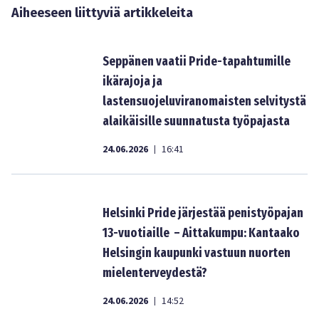
Aiheeseen liittyviä artikkeleita
Seppänen vaatii Pride-tapahtumille
ikärajoja ja
lastensuojeluviranomaisten selvitystä
alaikäisille suunnatusta työpajasta
24.06.2026
16:41
|
Helsinki Pride järjestää penistyöpajan
13-vuotiaille – Aittakumpu: Kantaako
Helsingin kaupunki vastuun nuorten
mielenterveydestä?
24.06.2026
14:52
|