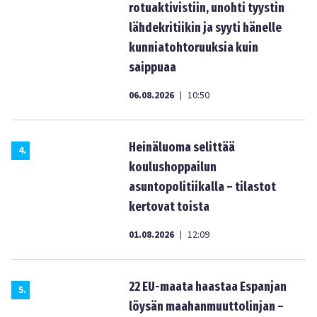
rotuaktivistiin, unohti tyystin
lähdekritiikin ja syyti hänelle
kunniatohtoruuksia kuin
saippuaa
06.08.2026
10:50
|
Heinäluoma selittää
4
.
koulushoppailun
asuntopolitiikalla – tilastot
kertovat toista
01.08.2026
12:09
|
22 EU-maata haastaa Espanjan
5
.
löysän maahanmuuttolinjan –