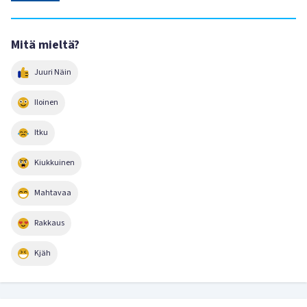
Mitä mieltä?
Juuri Näin
Iloinen
Itku
Kiukkuinen
Mahtavaa
Rakkaus
Kjäh