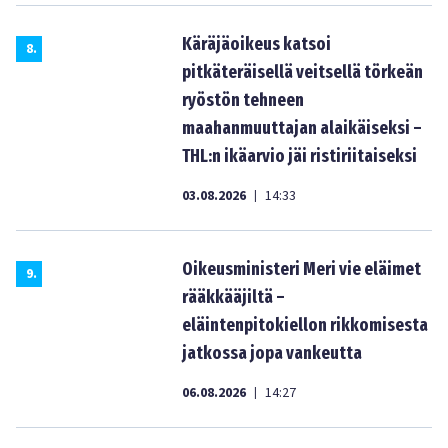
Käräjäoikeus katsoi
8
.
pitkäteräisellä veitsellä törkeän
ryöstön tehneen
maahanmuuttajan alaikäiseksi –
THL:n ikäarvio jäi ristiriitaiseksi
03.08.2026
14:33
|
Oikeusministeri Meri vie eläimet
9
.
rääkkääjiltä –
eläintenpitokiellon rikkomisesta
jatkossa jopa vankeutta
06.08.2026
14:27
|