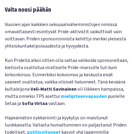
Valta nousi päähän
Vuosien ajan kaikkien seksuaalivähemmistöjen nimissä
omavaltaisesti esiintyvät Pride-aktivistit vaikuttivat vain
voittavan. Priden sponsoroinnista kehittyi merkki yleisestä
yhteiskuntakelpoisuudesta ja hyvyydestä.
Kun Pridellä alkoi sitten olla valtaa valikoida sponsoreitaan,
kiellosta osallistua viralliselle Pride-marssille tuli kuin
kirkonkirous. Esimerkiksi kokoomus ja keskusta eivät
saaneet osallistua, vaikka olisivat halunneet. Tänä keväänä
kultaleijona
Veli-Matti Savinainen
oli liikkeen hampaissa,
mutta onneksi TPS asettui
mielipiteenvapauden
puolelle
Setaa ja
Sofia Virtaa
vastaan.
Häpeämätön öykkäröinti ja kyykytys on maistunut
tunkkaiselta. Vallasta humaltuminen on paljastanut Priden
todelliset,
politisoituneet
kasvot yhä laajemmille