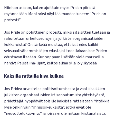
Niinhän asia on, kuten ajoittain myös Priden piiristä
myönnetään. Mantraksi näyttää muodostuneen: ”Pride on
protesti.”
Jos Pride on poliittinen protesti, miksi sitä sitten tuetaan ja
rahoitetaan urheiluseurojen ja julkisten organisaatioiden
kukkaroista? On tärkeää muistaa, etteivät edes kaikki
seksuaalivähemmistöjen edustajat todellakaan koe Priden
edustavan itseään. Kun soppaan lisätään vielä marsseilla
nähdyt Palestiina-liput, keitos alkaa olla jo ylikypsää.
Kaksilla rattailla kiva kulkea
Jos Pridea arvostelee politisoitumisesta ja vaatii kaikkien
julkisten organisaatioiden irtisanoutumista yhteistyöstä,
pridettäjät hyppäävät toisille kaksista rattaistaan. Yhtäkkiä
kyse onkin vain ”ihmisoikeuksista”, jotka eivät ole
”neuvottelukysymys” ja joissa ei ole mitään kiistanalaista.