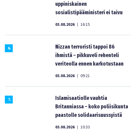
uppiniskainen
sosialistipääministeri ei taivu
03.08.2026
16:15
|
Nizzan terroristi tappoi 86
6
.
ihmistä – pikkuveli rehenteli
veriteolla ennen karkotustaan
03.08.2026
09:21
|
Islamisaatiolle vauhtia
7
.
Britanniassa – koko poliisikunta
paastolle solidaarisuussyistä
03.08.2026
10:33
|