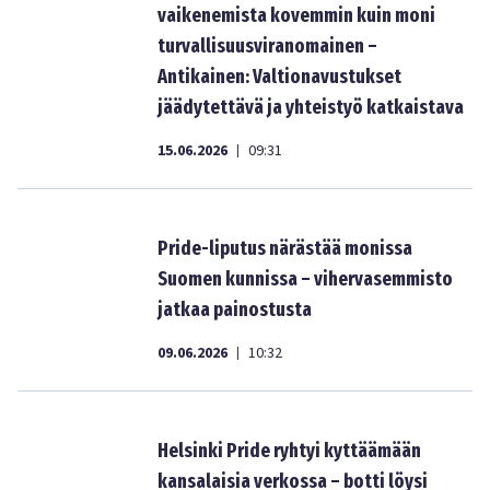
vaikenemista kovemmin kuin moni
turvallisuusviranomainen –
Antikainen: Valtionavustukset
jäädytettävä ja yhteistyö katkaistava
15.06.2026
09:31
|
Pride-liputus närästää monissa
Suomen kunnissa – vihervasemmisto
jatkaa painostusta
09.06.2026
10:32
|
Helsinki Pride ryhtyi kyttäämään
kansalaisia verkossa – botti löysi