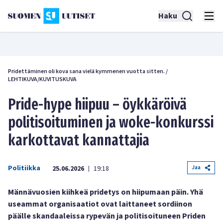
Haku
Pridettäminen oli kova sana vielä kymmenen vuotta sitten.
/
LEHTIKUVA/KUVITUSKUVA
Pride-hype hiipuu – öykkäröivä
politisoituminen ja woke-konkurssi
karkottavat kannattajia
Politiikka
Jaa
25.06.2026
19:18
|
Männävuosien kiihkeä pridetys on hiipumaan päin. Yhä
useammat organisaatiot ovat laittaneet sordiinon
päälle skandaaleissa rypevän ja politisoituneen Priden