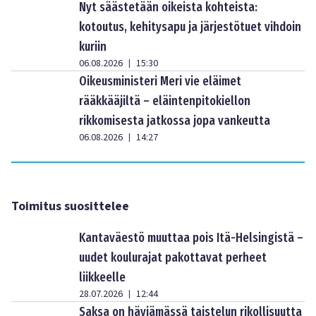
Nyt säästetään oikeista kohteista:
kotoutus, kehitysapu ja järjestötuet vihdoin
kuriin
06.08.2026
15:30
|
Oikeusministeri Meri vie eläimet
rääkkääjiltä – eläintenpitokiellon
rikkomisesta jatkossa jopa vankeutta
06.08.2026
14:27
|
Toimitus suosittelee
Kantaväestö muuttaa pois Itä-Helsingistä –
uudet koulurajat pakottavat perheet
liikkeelle
28.07.2026
12:44
|
Saksa on häviämässä taistelun rikollisuutta