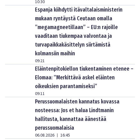
10:30
Espanja kiihdytti itävaltalaisministerin
mukaan ryntäystä Ceutaan omalla
”megamagneetillaan” – EU:n rajoille
vaaditaan tiukempaa valvontaa ja
turvapaikkakäsittelyn siirtämistä
kolmansiin maihin
09:21
Eläintenpitokiellon tiukentaminen etenee –
Elomaa: ”Merkittävä askel eläinten
oikeuksien parantamiseksi”
09:11
Perussuomalaisten kannatus kovassa
nosteessa: Jos et halua Lindtmanin
hallitusta, kannattaa äänestää
perussuomalaisia
06.08.2026
16:45
|