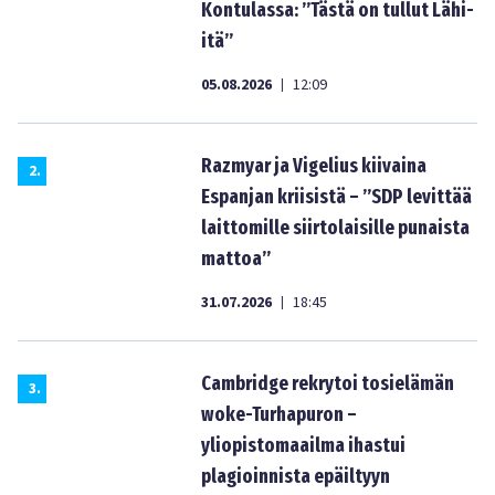
Kontulassa: ”Tästä on tullut Lähi-
itä”
05.08.2026
12:09
|
Razmyar ja Vigelius kiivaina
2
.
Espanjan kriisistä – ”SDP levittää
laittomille siirtolaisille punaista
mattoa”
31.07.2026
18:45
|
Cambridge rekrytoi tosielämän
3
.
woke-Turhapuron –
yliopistomaailma ihastui
plagioinnista epäiltyyn