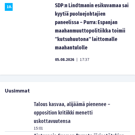
SDP:n Lindtmanin esikuvamaa sai
10
.
kyytiä puoluejohtajien
paneelissa – Purra: Espanjan
maahanmuuttopolitiikka toimii
”kutsuhuutona” laittomalle
maahantulolle
05.08.2026
17:37
|
Uusimmat
Talous kasvaa, alijäämä pienenee –
opposition kritiikki menetti
uskottavuutensa
15:01