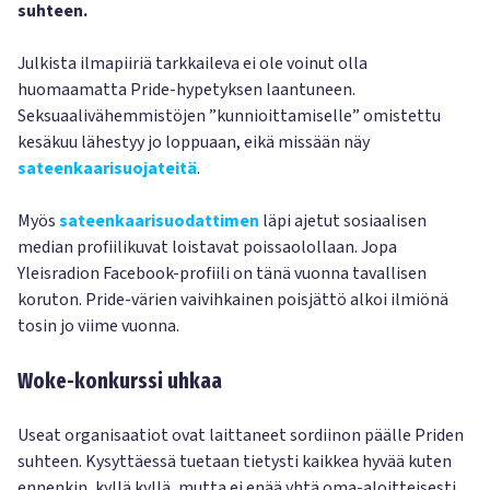
suhteen.
Julkista ilmapiiriä tarkkaileva ei ole voinut olla
huomaamatta Pride-hypetyksen laantuneen.
Seksuaalivähemmistöjen ”kunnioittamiselle” omistettu
kesäkuu lähestyy jo loppuaan, eikä missään näy
sateenkaarisuojateitä
.
Myös
sateenkaarisuodattimen
läpi ajetut sosiaalisen
median profiilikuvat loistavat poissaolollaan. Jopa
Yleisradion Facebook-profiili on tänä vuonna tavallisen
koruton. Pride-värien vaivihkainen poisjättö alkoi ilmiönä
tosin jo viime vuonna.
Woke-konkurssi uhkaa
Useat organisaatiot ovat laittaneet sordiinon päälle Priden
suhteen. Kysyttäessä tuetaan tietysti kaikkea hyvää kuten
ennenkin, kyllä kyllä, mutta ei enää yhtä oma-aloitteisesti