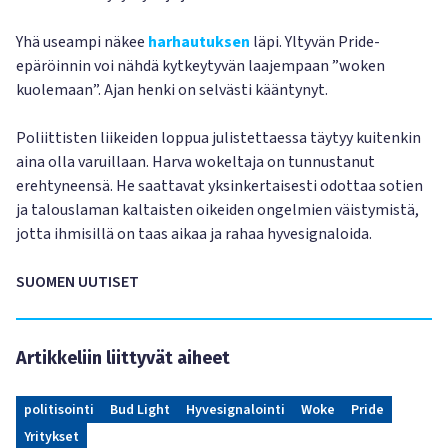
Yhä useampi näkee
harhautuksen
läpi. Yltyvän Pride-
epäröinnin voi nähdä kytkeytyvän laajempaan ”woken
kuolemaan”. Ajan henki on selvästi kääntynyt.
Poliittisten liikeiden loppua julistettaessa täytyy kuitenkin
aina olla varuillaan. Harva wokeltaja on tunnustanut
erehtyneensä. He saattavat yksinkertaisesti odottaa sotien
ja talouslaman kaltaisten oikeiden ongelmien väistymistä,
jotta ihmisillä on taas aikaa ja rahaa hyvesignaloida.
SUOMEN UUTISET
Artikkeliin liittyvät aiheet
politisointi
Bud Light
Hyvesignalointi
Woke
Pride
Yritykset