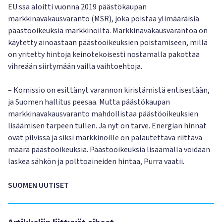
EU:ssa aloitti vuonna 2019 päästökaupan
markkinavakausvaranto (MSR), joka poistaa ylimääräisiä
päästöoikeuksia markkinoilta. Markkinavakausvarantoa on
käytetty ainoastaan päästöoikeuksien poistamiseen, millä
on yritetty hintoja keinotekoisesti nostamalla pakottaa
vihreään siirtymään vailla vaihtoehtoja.
– Komissio on esittänyt varannon kiristämistä entisestään,
ja Suomen hallitus peesaa. Mutta päästökaupan
markkinavakausvaranto mahdollistaa päästöoikeuksien
lisäämisen tarpeen tullen. Ja nyt on tarve. Energian hinnat
ovat pilvissä ja siksi markkinoille on palautettava riittävä
määrä päästöoikeuksia. Päästöoikeuksia lisäämällä voidaan
laskea sähkön ja polttoaineiden hintaa, Purra vaatii.
SUOMEN UUTISET