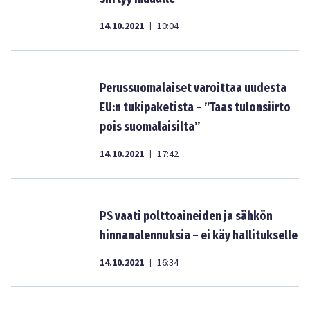
14.10.2021
10:04
|
Perussuomalaiset varoittaa uudesta
EU:n tukipaketista – ”Taas tulonsiirto
pois suomalaisilta”
14.10.2021
17:42
|
PS vaati polttoaineiden ja sähkön
hinnanalennuksia – ei käy hallitukselle
14.10.2021
16:34
|