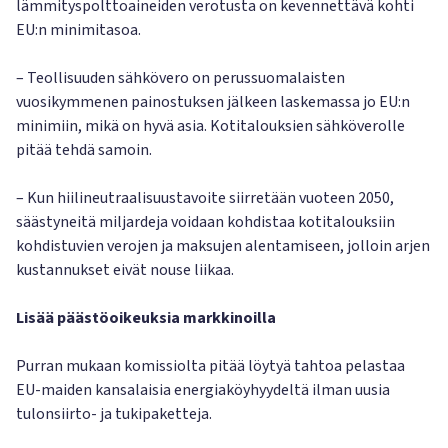
lämmityspolttoaineiden verotusta on kevennettävä kohti
EU:n minimitasoa.
– Teollisuuden sähkövero on perussuomalaisten
vuosikymmenen painostuksen jälkeen laskemassa jo EU:n
minimiin, mikä on hyvä asia. Kotitalouksien sähköverolle
pitää tehdä samoin.
– Kun hiilineutraalisuustavoite siirretään vuoteen 2050,
säästyneitä miljardeja voidaan kohdistaa kotitalouksiin
kohdistuvien verojen ja maksujen alentamiseen, jolloin arjen
kustannukset eivät nouse liikaa.
Lisää päästöoikeuksia markkinoilla
Purran mukaan komissiolta pitää löytyä tahtoa pelastaa
EU-maiden kansalaisia energiaköyhyydeltä ilman uusia
tulonsiirto- ja tukipaketteja.