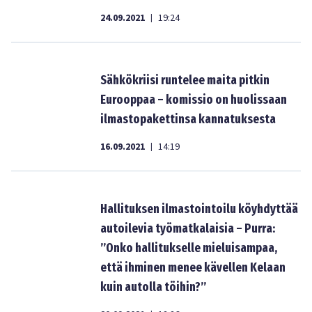
24.09.2021
19:24
|
Sähkökriisi runtelee maita pitkin
Eurooppaa – komissio on huolissaan
ilmastopakettinsa kannatuksesta
16.09.2021
14:19
|
Hallituksen ilmastointoilu köyhdyttää
autoilevia työmatkalaisia – Purra:
”Onko hallitukselle mieluisampaa,
että ihminen menee kävellen Kelaan
kuin autolla töihin?”