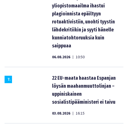
yliopistomaailma ihastui
plagioinnista epäiltyyn
rotuaktivistiin, unohti tyystin
lähdekritiikin ja syyti hänelle
kunniatohtoruuksia kuin
saippuaa
06.08.2026
10:50
|
22 EU-maata haastaa Espanjan
7
.
löysän maahanmuuttolinjan –
uppiniskainen
sosialistipääministeri ei taivu
03.08.2026
16:15
|