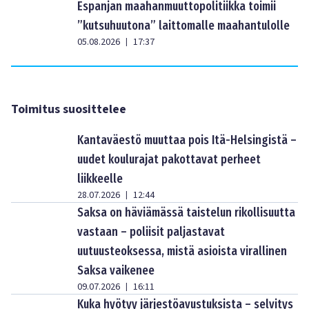
Espanjan maahanmuuttopolitiikka toimii
”kutsuhuutona” laittomalle maahantulolle
05.08.2026
17:37
|
Toimitus suosittelee
Kantaväestö muuttaa pois Itä-Helsingistä –
uudet koulurajat pakottavat perheet
liikkeelle
28.07.2026
12:44
|
Saksa on häviämässä taistelun rikollisuutta
vastaan – poliisit paljastavat
uutuusteoksessa, mistä asioista virallinen
Saksa vaikenee
09.07.2026
16:11
|
Kuka hyötyy järjestöavustuksista – selvitys