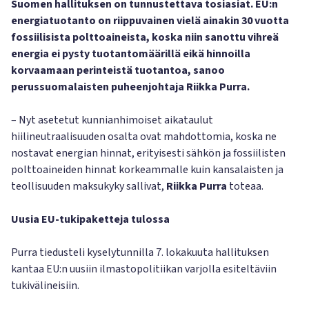
Suomen hallituksen on tunnustettava tosiasiat. EU:n
energiatuotanto on riippuvainen vielä ainakin 30 vuotta
fossiilisista polttoaineista, koska niin sanottu vihreä
energia ei pysty tuotantomäärillä eikä hinnoilla
korvaamaan perinteistä tuotantoa, sanoo
perussuomalaisten puheenjohtaja Riikka Purra.
– Nyt asetetut kunnianhimoiset aikataulut
hiilineutraalisuuden osalta ovat mahdottomia, koska ne
nostavat energian hinnat, erityisesti sähkön ja fossiilisten
polttoaineiden hinnat korkeammalle kuin kansalaisten ja
teollisuuden maksukyky sallivat,
Riikka Purra
toteaa.
Uusia EU-tukipaketteja tulossa
Purra tiedusteli kyselytunnilla 7. lokakuuta hallituksen
kantaa EU:n uusiin ilmastopolitiikan varjolla esiteltäviin
tukivälineisiin.