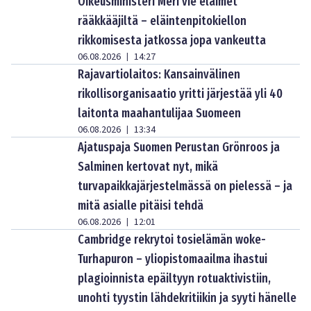
Oikeusministeri Meri vie eläimet
rääkkääjiltä – eläintenpitokiellon
rikkomisesta jatkossa jopa vankeutta
06.08.2026
14:27
|
Rajavartiolaitos: Kansainvälinen
rikollisorganisaatio yritti järjestää yli 40
laitonta maahantulijaa Suomeen
06.08.2026
13:34
|
Ajatuspaja Suomen Perustan Grönroos ja
Salminen kertovat nyt, mikä
turvapaikkajärjestelmässä on pielessä – ja
mitä asialle pitäisi tehdä
06.08.2026
12:01
|
Cambridge rekrytoi tosielämän woke-
Turhapuron – yliopistomaailma ihastui
plagioinnista epäiltyyn rotuaktivistiin,
unohti tyystin lähdekritiikin ja syyti hänelle