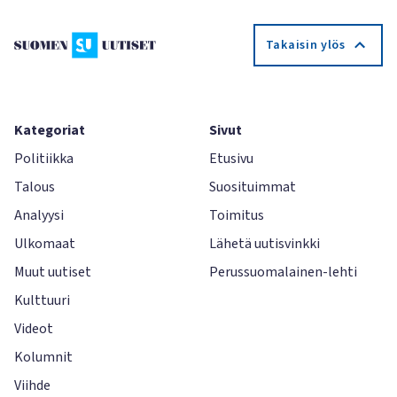
Takaisin ylös
Kategoriat
Sivut
Politiikka
Etusivu
Talous
Suosituimmat
Analyysi
Toimitus
Ulkomaat
Lähetä uutisvinkki
Muut uutiset
Perussuomalainen-lehti
Kulttuuri
Videot
Kolumnit
Viihde