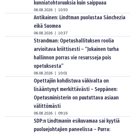
kunniatohtoruuksia kuin saippuaa
06.08.2026
10:50
|
Antikainen: Lindtman puolustaa Sánchezia
eikä Suomea
06.08.2026
10:37
|
Strandman: Opetushallituksen roolia
arvioitava kriittisesti – ”Jokainen turha
hallinnon porras vie resursseja pois
opetuksesta”
06.08.2026
10:01
|
Opettajiin kohdistuva väkivalta on
lisääntynyt merkittävästi – Seppänen:
Opetusministerin on puututtava asiaan
välittömästi
06.08.2026
09:16
|
SDP:n Lindtmanin esikuvamaa sai kyytiä
puoluejohtajien paneelissa – Purra: