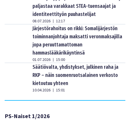
paljastaa varakkaat STEA-tuensaajat ja
identiteettityön puuhastelijat
08.07.2026
12:17
|
Järjestörahoitus on rikki: Somalijärjestön
toiminnanjohtaja maksatti veronmaksajilla
jopa peruuttamattoman
hammaslääkärikäyntinsä
01.07.2026
15:00
|
Säätiövalta, yhdistykset, julkinen raha ja
RKP – näin suomenruotsalainen verkosto
kietoutuu yhteen
10.04.2026
15:01
|
PS-Naiset 1/2026