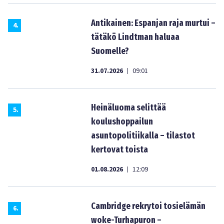
Antikainen: Espanjan raja murtui –
4
.
tätäkö Lindtman haluaa
Suomelle?
31.07.2026
09:01
|
Heinäluoma selittää
5
.
koulushoppailun
asuntopolitiikalla – tilastot
kertovat toista
01.08.2026
12:09
|
Cambridge rekrytoi tosielämän
6
.
woke-Turhapuron –