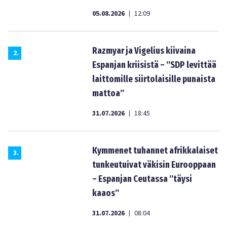
05.08.2026
12:09
|
Razmyar ja Vigelius kiivaina
2
.
Espanjan kriisistä – ”SDP levittää
laittomille siirtolaisille punaista
mattoa”
31.07.2026
18:45
|
Kymmenet tuhannet afrikkalaiset
3
.
tunkeutuivat väkisin Eurooppaan
– Espanjan Ceutassa ”täysi
kaaos”
31.07.2026
08:04
|