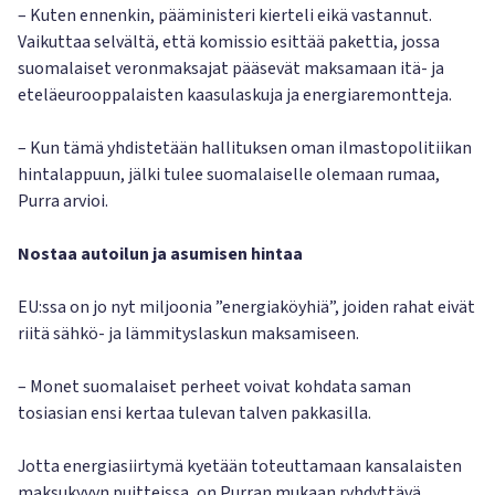
– Kuten ennenkin, pääministeri kierteli eikä vastannut.
Vaikuttaa selvältä, että komissio esittää pakettia, jossa
suomalaiset veronmaksajat pääsevät maksamaan itä- ja
eteläeurooppalaisten kaasulaskuja ja energiaremontteja.
– Kun tämä yhdistetään hallituksen oman ilmastopolitiikan
hintalappuun, jälki tulee suomalaiselle olemaan rumaa,
Purra arvioi.
Nostaa autoilun ja asumisen hintaa
EU:ssa on jo nyt miljoonia ”energiaköyhiä”, joiden rahat eivät
riitä sähkö- ja lämmityslaskun maksamiseen.
– Monet suomalaiset perheet voivat kohdata saman
tosiasian ensi kertaa tulevan talven pakkasilla.
Jotta energiasiirtymä kyetään toteuttamaan kansalaisten
maksukyvyn puitteissa, on Purran mukaan ryhdyttävä