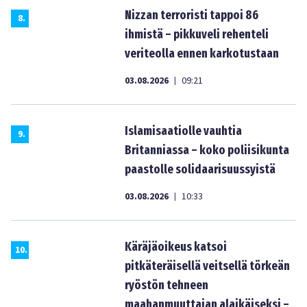
Nizzan terroristi tappoi 86
8
.
ihmistä – pikkuveli rehenteli
veriteolla ennen karkotustaan
03.08.2026
09:21
|
Islamisaatiolle vauhtia
9
.
Britanniassa – koko poliisikunta
paastolle solidaarisuussyistä
03.08.2026
10:33
|
Käräjäoikeus katsoi
10
.
pitkäteräisellä veitsellä törkeän
ryöstön tehneen
maahanmuuttajan alaikäiseksi –