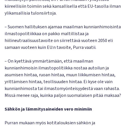
kiireellisiin toimiin sekä kansallisella että EU-tasolla ilman
ylikansallisia tulonsiirtoja.
– Suomen hallituksen ajamaa maailman kunnianhimoisinta
ilmastopolitiikkaa on pakko maltillistaa ja
hiilineutraalisuustavoite on siirrettävä vuoteen 2050 eli
samaan vuoteen kuin EU:n tavoite, Purra vaatii.
– On kyettävä ymmärtämään, että maailman
kunnianhimoisin ilmastopolitiikka nostaa autoilun ja
asumisen hintaa, ruoan hintaa, muun liikkumisen hintaa,
yrittämisen hintaa, teollisuuden hintaa. Ei kyse ole vain
kunnianhimosta tai ilmastomyönteisyydestä vaan rahasta.
Missä menee raja, kuinka paljon suomalaisen pitää maksaa?
Sähkön ja lämmitysaineiden vero minimiin
Purran mukaan myös kotitalouksien sähkön ja