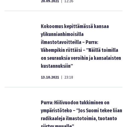
20.09.2021
12:26
|
Kokoomus kepittämässä kansaa
ylikunnianhimoisilla
ilmastotavoitteilla – Purra:
Vähempikin riittäisi – ”Näillä toimilla
on seurauksia veroihin ja kansalaisten
kustannuksiin”
13.10.2021
23:18
|
Purra: Hiilivuodon tukkiminen on
ympäristöteko – ”Jos Suomi tekee liian
radikaaleja ilmastotoimia, tuotanto
siirtyy muualle”