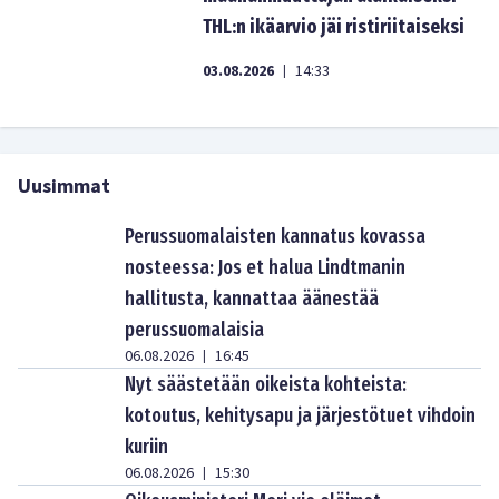
THL:n ikäarvio jäi ristiriitaiseksi
03.08.2026
14:33
|
Uusimmat
Perussuomalaisten kannatus kovassa
nosteessa: Jos et halua Lindtmanin
hallitusta, kannattaa äänestää
perussuomalaisia
06.08.2026
16:45
|
Nyt säästetään oikeista kohteista:
kotoutus, kehitysapu ja järjestötuet vihdoin
kuriin
06.08.2026
15:30
|