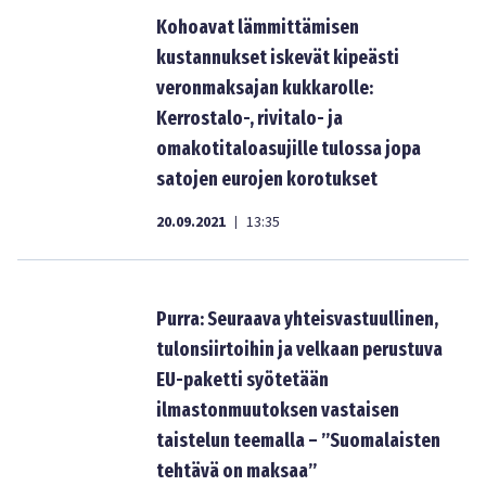
Kohoavat lämmittämisen
kustannukset iskevät kipeästi
veronmaksajan kukkarolle:
Kerrostalo-, rivitalo- ja
omakotitaloasujille tulossa jopa
satojen eurojen korotukset
20.09.2021
13:35
|
Purra: Seuraava yhteisvastuullinen,
tulonsiirtoihin ja velkaan perustuva
EU-paketti syötetään
ilmastonmuutoksen vastaisen
taistelun teemalla – ”Suomalaisten
tehtävä on maksaa”