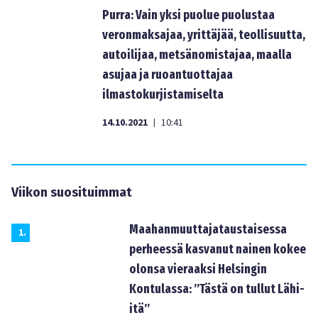
Purra: Vain yksi puolue puolustaa
veronmaksajaa, yrittäjää, teollisuutta,
autoilijaa, metsänomistajaa, maalla
asujaa ja ruoantuottajaa
ilmastokurjistamiselta
14.10.2021
10:41
|
Viikon suosituimmat
Maahanmuuttajataustaisessa
1
.
perheessä kasvanut nainen kokee
olonsa vieraaksi Helsingin
Kontulassa: ”Tästä on tullut Lähi-
itä”