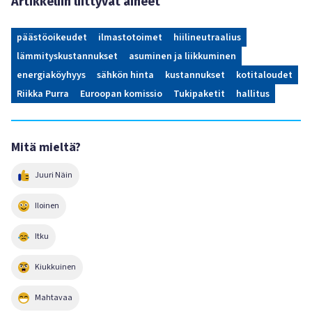
Artikkeliin liittyvät aiheet
päästöoikeudet
ilmastotoimet
hiilineutraalius
lämmityskustannukset
asuminen ja liikkuminen
energiaköyhyys
sähkön hinta
kustannukset
kotitaloudet
Riikka Purra
Euroopan komissio
Tukipaketit
hallitus
Mitä mieltä?
Juuri Näin
Iloinen
Itku
Kiukkuinen
Mahtavaa