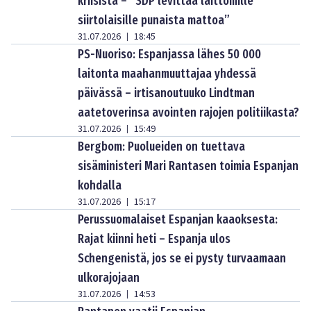
kriisistä – ”SDP levittää laittomille
siirtolaisille punaista mattoa”
31.07.2026
18:45
|
PS-Nuoriso: Espanjassa lähes 50 000
laitonta maahanmuuttajaa yhdessä
päivässä – irtisanoutuuko Lindtman
aatetoverinsa avointen rajojen politiikasta?
31.07.2026
15:49
|
Bergbom: Puolueiden on tuettava
sisäministeri Mari Rantasen toimia Espanjan
kohdalla
31.07.2026
15:17
|
Perussuomalaiset Espanjan kaaoksesta:
Rajat kiinni heti – Espanja ulos
Schengenistä, jos se ei pysty turvaamaan
ulkorajojaan
31.07.2026
14:53
|