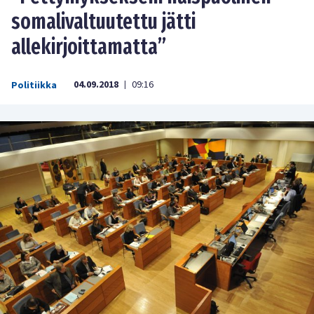
somalivaltuutettu jätti
allekirjoittamatta”
04.09.2018
09:16
Politiikka
|