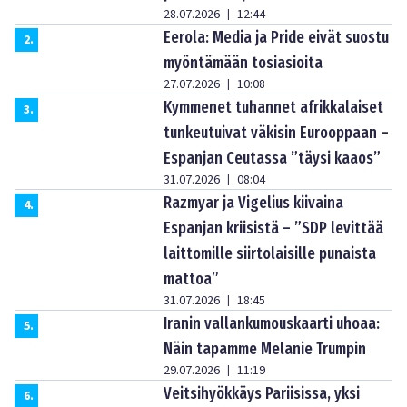
28.07.2026
12:44
|
Eerola: Media ja Pride eivät suostu
2
.
myöntämään tosiasioita
27.07.2026
10:08
|
Kymmenet tuhannet afrikkalaiset
3
.
tunkeutuivat väkisin Eurooppaan –
Espanjan Ceutassa ”täysi kaaos”
31.07.2026
08:04
|
Razmyar ja Vigelius kiivaina
4
.
Espanjan kriisistä – ”SDP levittää
laittomille siirtolaisille punaista
mattoa”
31.07.2026
18:45
|
Iranin vallankumouskaarti uhoaa:
5
.
Näin tapamme Melanie Trumpin
29.07.2026
11:19
|
Veitsihyökkäys Pariisissa, yksi
6
.