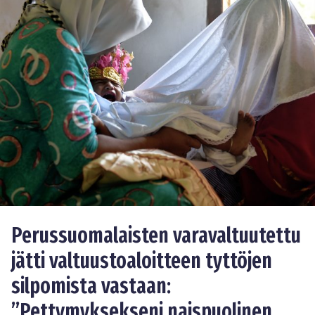
Perussuomalaisten varavaltuutettu
jätti valtuustoaloitteen tyttöjen
silpomista vastaan:
”Pettymyksekseni naispuolinen