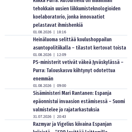
Riikka Purra: Autourheilu on maailman
tehokkain uusien liikkumisteknologioiden
koelaboratorio, jonka innovaatiot
pelastavat ihmishenkiä
01.08.2026
18:16
|
Heinäluoma selittää koulushoppailun
asuntopolitiikalla – tilastot kertovat toista
01.08.2026
12:09
|
PS-ministerit vetivät väkeä Jyväskylässä –
Purra: Talouskasvu kiihtynyt odotettua
enemmän
01.08.2026
09:00
|
Sisäministeri Mari Rantanen: Espanja
epäonnistui invaasion estämisessä – Suomi
valmistelee jo rajatarkastuksia
31.07.2026
20:43
|
Razmyar ja Vigelius kiivaina Espanjan