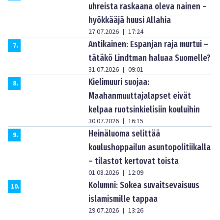
uhreista raskaana oleva nainen –
hyökkääjä huusi Allahia
27.07.2026
17:24
|
Antikainen: Espanjan raja murtui –
7
.
tätäkö Lindtman haluaa Suomelle?
31.07.2026
09:01
|
Kielimuuri suojaa:
8
.
Maahanmuuttajalapset eivät
kelpaa ruotsinkielisiin kouluihin
30.07.2026
16:15
|
Heinäluoma selittää
9
.
koulushoppailun asuntopolitiikalla
– tilastot kertovat toista
01.08.2026
12:09
|
Kolumni: Sokea suvaitsevaisuus
10
.
islamismille tappaa
29.07.2026
13:26
|