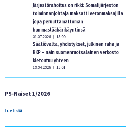
Järjestörahoitus on rikki: Somalijärjestön
toiminnanjohtaja maksatti veronmaksajilla
jopa peruuttamattoman
hammaslääkärikäyntinsä
01.07.2026
15:00
|
Säätiövalta, yhdistykset, julkinen raha ja
RKP – näin suomenruotsalainen verkosto
kietoutuu yhteen
10.04.2026
15:01
|
PS-Naiset 1/2026
Lue lisää