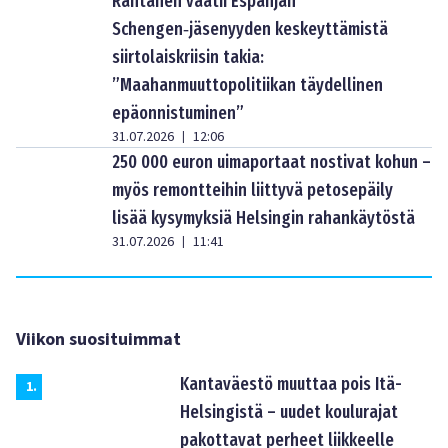
Rantanen vaatii Espanjan
Schengen‑jäsenyyden keskeyttämistä
siirtolaiskriisin takia:
”Maahanmuuttopolitiikan täydellinen
epäonnistuminen”
31.07.2026
12:06
|
250 000 euron uimaportaat nostivat kohun –
myös remontteihin liittyvä petosepäily
lisää kysymyksiä Helsingin rahankäytöstä
31.07.2026
11:41
|
Viikon suosituimmat
Kantaväestö muuttaa pois Itä-
1
.
Helsingistä – uudet koulurajat
pakottavat perheet liikkeelle