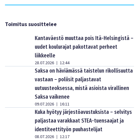
Toimitus suosittelee
Kantaväestö muuttaa pois Itä-Helsingistä –
uudet koulurajat pakottavat perheet
liikkeelle
28.07.2026
12:44
|
Saksa on häviämässä taistelun rikollisuutta
vastaan – poliisit paljastavat
uutuusteoksessa, mistä asioista virallinen
Saksa vaikenee
09.07.2026
16:11
|
Kuka hyötyy järjestöavustuksista – selvitys
paljastaa varakkaat STEA-tuensaajat ja
identiteettityön puuhastelijat
08.07.2026
12:17
|