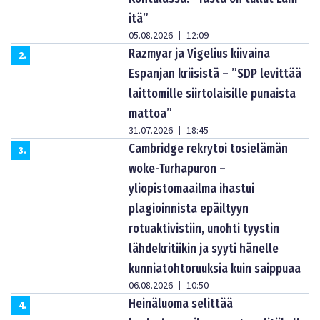
itä”
05.08.2026
12:09
|
Razmyar ja Vigelius kiivaina
2
.
Espanjan kriisistä – ”SDP levittää
laittomille siirtolaisille punaista
mattoa”
31.07.2026
18:45
|
Cambridge rekrytoi tosielämän
3
.
woke-Turhapuron –
yliopistomaailma ihastui
plagioinnista epäiltyyn
rotuaktivistiin, unohti tyystin
lähdekritiikin ja syyti hänelle
kunniatohtoruuksia kuin saippuaa
06.08.2026
10:50
|
Heinäluoma selittää
4
.