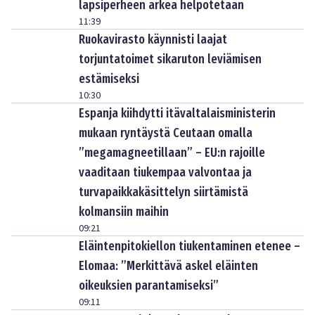
lapsiperheen arkea helpotetaan
11:39
Ruokavirasto käynnisti laajat
torjuntatoimet sikaruton leviämisen
estämiseksi
10:30
Espanja kiihdytti itävaltalaisministerin
mukaan ryntäystä Ceutaan omalla
”megamagneetillaan” – EU:n rajoille
vaaditaan tiukempaa valvontaa ja
turvapaikkakäsittelyn siirtämistä
kolmansiin maihin
09:21
Eläintenpitokiellon tiukentaminen etenee –
Elomaa: ”Merkittävä askel eläinten
oikeuksien parantamiseksi”
09:11