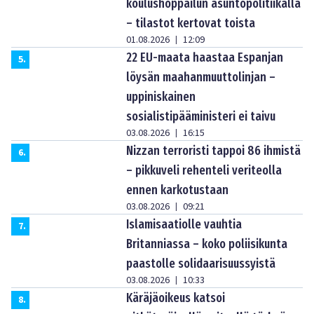
koulushoppailun asuntopolitiikalla
– tilastot kertovat toista
01.08.2026
12:09
|
22 EU-maata haastaa Espanjan
5
.
löysän maahanmuuttolinjan –
uppiniskainen
sosialistipääministeri ei taivu
03.08.2026
16:15
|
Nizzan terroristi tappoi 86 ihmistä
6
.
– pikkuveli rehenteli veriteolla
ennen karkotustaan
03.08.2026
09:21
|
Islamisaatiolle vauhtia
7
.
Britanniassa – koko poliisikunta
paastolle solidaarisuussyistä
03.08.2026
10:33
|
Käräjäoikeus katsoi
8
.