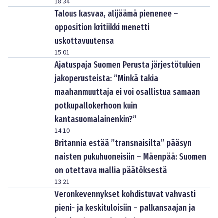
18:34
Talous kasvaa, alijäämä pienenee –
opposition kritiikki menetti
uskottavuutensa
15:01
Ajatuspaja Suomen Perusta järjestötukien
jakoperusteista: ”Minkä takia
maahanmuuttaja ei voi osallistua samaan
potkupallokerhoon kuin
kantasuomalainenkin?”
14:10
Britannia estää ”transnaisilta” pääsyn
naisten pukuhuoneisiin – Mäenpää: Suomen
on otettava mallia päätöksestä
13:21
Veronkevennykset kohdistuvat vahvasti
pieni- ja keskituloisiin – palkansaajan ja