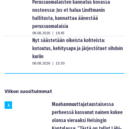
Perussuomalaisten kannatus kovassa
nosteessa: Jos et halua Lindtmanin
hallitusta, kannattaa äänestää
perussuomalaisia
06.08.2026
16:45
|
Nyt säästetään oikeista kohteista:
kotoutus, kehitysapu ja järjestötuet vihdoin
kuriin
06.08.2026
15:30
|
Viikon suosituimmat
Maahanmuuttajataustaisessa
1
.
perheessä kasvanut nainen kokee
olonsa vieraaksi Helsingin
Kontulassa: ”Tästä on tullut Lähi-