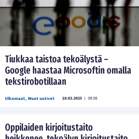
Tiukkaa taistoa tekoälystä –
Google haastaa Microsoftin omalla
tekstirobotillaan
10.02.2023
08:08
Ulkomaat
,
Muut uutiset
|
Oppilaiden kirjoitustaito
heikkenee, tekoälyn kirjoitustaito