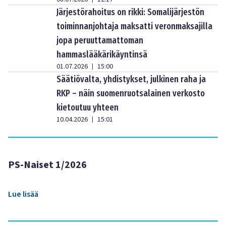
Järjestörahoitus on rikki: Somalijärjestön
toiminnanjohtaja maksatti veronmaksajilla
jopa peruuttamattoman
hammaslääkärikäyntinsä
01.07.2026
15:00
|
Säätiövalta, yhdistykset, julkinen raha ja
RKP – näin suomenruotsalainen verkosto
kietoutuu yhteen
10.04.2026
15:01
|
PS-Naiset 1/2026
Lue lisää