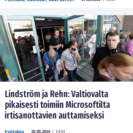
Politiikka
,
Ulkomaat
,
Muut uutiset
Lindström ja Rehn: Valtiovalta
pikaisesti toimiin Microsoftilta
irtisanottavien auttamiseksi
25.05.2016
14:03
Politiikka
|