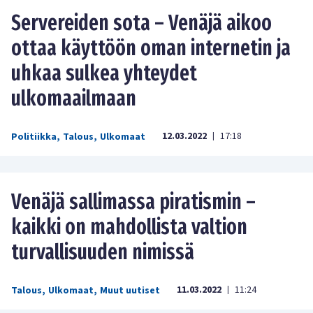
Servereiden sota – Venäjä aikoo
ottaa käyttöön oman internetin ja
uhkaa sulkea yhteydet
ulkomaailmaan
12.03.2022
17:18
Politiikka
,
Talous
,
Ulkomaat
|
Venäjä sallimassa piratismin –
kaikki on mahdollista valtion
turvallisuuden nimissä
11.03.2022
11:24
Talous
,
Ulkomaat
,
Muut uutiset
|