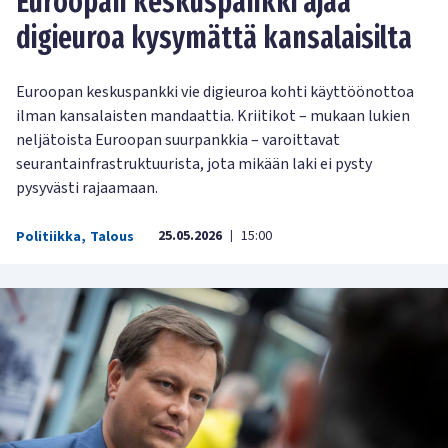
Euroopan keskuspankki ajaa
digieuroa kysymättä kansalaisilta
Euroopan keskuspankki vie digieuroa kohti käyttöönottoa
ilman kansalaisten mandaattia. Kriitikot – mukaan lukien
neljätoista Euroopan suurpankkia – varoittavat
seurantainfrastruktuurista, jota mikään laki ei pysty
pysyvästi rajaamaan.
25.05.2026
15:00
Politiikka
,
Talous
|