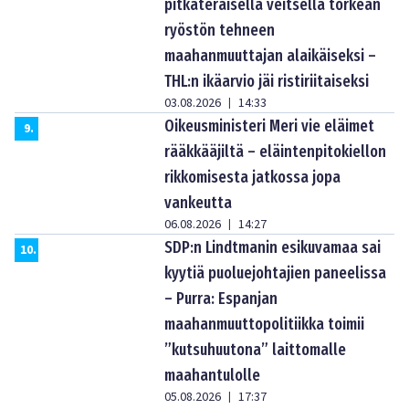
pitkäteräisellä veitsellä törkeän
ryöstön tehneen
maahanmuuttajan alaikäiseksi –
THL:n ikäarvio jäi ristiriitaiseksi
03.08.2026
14:33
|
Oikeusministeri Meri vie eläimet
9
.
rääkkääjiltä – eläintenpitokiellon
rikkomisesta jatkossa jopa
vankeutta
06.08.2026
14:27
|
SDP:n Lindtmanin esikuvamaa sai
10
.
kyytiä puoluejohtajien paneelissa
– Purra: Espanjan
maahanmuuttopolitiikka toimii
”kutsuhuutona” laittomalle
maahantulolle
05.08.2026
17:37
|