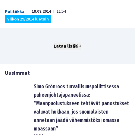
18.07.2014
11:54
Politiikka
|
Viikon 29/2014 luetuin
Lataa lisää +
Uusimmat
Simo Grönroos turvallisuuspoliittisessa
puheenjohtajapaneelissa:
“Maanpuolustukseen tehtävät panostukset
valuvat hukkaan, jos suomalaisten
annetaan jäädä vähemmistöksi omassa
maassaan”