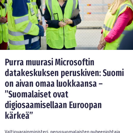
Purra muurasi Microsoftin
datakeskuksen peruskiven: Suomi
on aivan omaa luokkaansa –
”Suomalaiset ovat
digiosaamisellaan Euroopan
kärkeä”
Valtiovarainministeri, perussuomalaisten puheenjohtaja