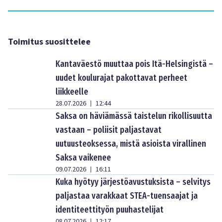
Toimitus suosittelee
Kantaväestö muuttaa pois Itä-Helsingistä –
uudet koulurajat pakottavat perheet
liikkeelle
28.07.2026
12:44
|
Saksa on häviämässä taistelun rikollisuutta
vastaan – poliisit paljastavat
uutuusteoksessa, mistä asioista virallinen
Saksa vaikenee
09.07.2026
16:11
|
Kuka hyötyy järjestöavustuksista – selvitys
paljastaa varakkaat STEA-tuensaajat ja
identiteettityön puuhastelijat
08.07.2026
12:17
|