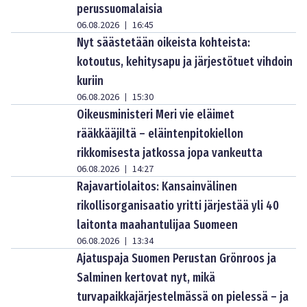
perussuomalaisia
06.08.2026
16:45
|
Nyt säästetään oikeista kohteista:
kotoutus, kehitysapu ja järjestötuet vihdoin
kuriin
06.08.2026
15:30
|
Oikeusministeri Meri vie eläimet
rääkkääjiltä – eläintenpitokiellon
rikkomisesta jatkossa jopa vankeutta
06.08.2026
14:27
|
Rajavartiolaitos: Kansainvälinen
rikollisorganisaatio yritti järjestää yli 40
laitonta maahantulijaa Suomeen
06.08.2026
13:34
|
Ajatuspaja Suomen Perustan Grönroos ja
Salminen kertovat nyt, mikä
turvapaikkajärjestelmässä on pielessä – ja