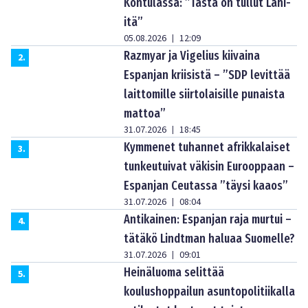
Kontulassa: ”Tästä on tullut Lähi-
itä”
05.08.2026
12:09
|
Razmyar ja Vigelius kiivaina
2
.
Espanjan kriisistä – ”SDP levittää
laittomille siirtolaisille punaista
mattoa”
31.07.2026
18:45
|
Kymmenet tuhannet afrikkalaiset
3
.
tunkeutuivat väkisin Eurooppaan –
Espanjan Ceutassa ”täysi kaaos”
31.07.2026
08:04
|
Antikainen: Espanjan raja murtui –
4
.
tätäkö Lindtman haluaa Suomelle?
31.07.2026
09:01
|
Heinäluoma selittää
5
.
koulushoppailun asuntopolitiikalla