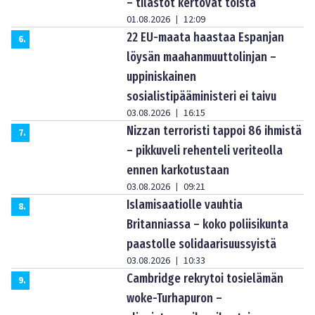
– tilastot kertovat toista
01.08.2026
12:09
|
22 EU-maata haastaa Espanjan
6
.
löysän maahanmuuttolinjan –
uppiniskainen
sosialistipääministeri ei taivu
03.08.2026
16:15
|
Nizzan terroristi tappoi 86 ihmistä
7
.
– pikkuveli rehenteli veriteolla
ennen karkotustaan
03.08.2026
09:21
|
Islamisaatiolle vauhtia
8
.
Britanniassa – koko poliisikunta
paastolle solidaarisuussyistä
03.08.2026
10:33
|
Cambridge rekrytoi tosielämän
9
.
woke-Turhapuron –