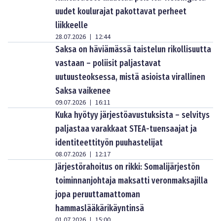
uudet koulurajat pakottavat perheet
liikkeelle
28.07.2026
12:44
|
Saksa on häviämässä taistelun rikollisuutta
vastaan – poliisit paljastavat
uutuusteoksessa, mistä asioista virallinen
Saksa vaikenee
09.07.2026
16:11
|
Kuka hyötyy järjestöavustuksista – selvitys
paljastaa varakkaat STEA-tuensaajat ja
identiteettityön puuhastelijat
08.07.2026
12:17
|
Järjestörahoitus on rikki: Somalijärjestön
toiminnanjohtaja maksatti veronmaksajilla
jopa peruuttamattoman
hammaslääkärikäyntinsä
01.07.2026
15:00
|