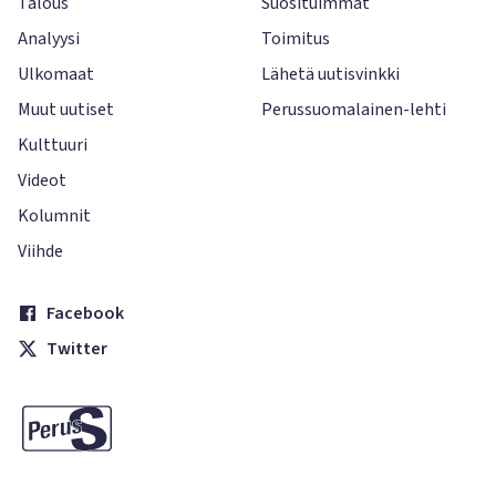
Talous
Suosituimmat
Analyysi
Toimitus
Ulkomaat
Lähetä uutisvinkki
Muut uutiset
Perussuomalainen-lehti
Kulttuuri
Videot
Kolumnit
Viihde
Facebook
Twitter