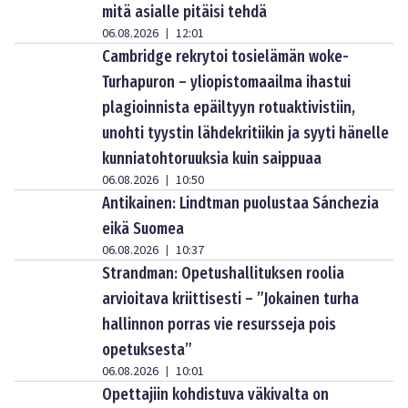
mitä asialle pitäisi tehdä
06.08.2026
12:01
|
Cambridge rekrytoi tosielämän woke-
Turhapuron – yliopistomaailma ihastui
plagioinnista epäiltyyn rotuaktivistiin,
unohti tyystin lähdekritiikin ja syyti hänelle
kunniatohtoruuksia kuin saippuaa
06.08.2026
10:50
|
Antikainen: Lindtman puolustaa Sánchezia
eikä Suomea
06.08.2026
10:37
|
Strandman: Opetushallituksen roolia
arvioitava kriittisesti – ”Jokainen turha
hallinnon porras vie resursseja pois
opetuksesta”
06.08.2026
10:01
|
Opettajiin kohdistuva väkivalta on