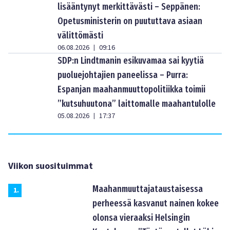
lisääntynyt merkittävästi – Seppänen:
Opetusministerin on puututtava asiaan
välittömästi
06.08.2026
09:16
|
SDP:n Lindtmanin esikuvamaa sai kyytiä
puoluejohtajien paneelissa – Purra:
Espanjan maahanmuuttopolitiikka toimii
”kutsuhuutona” laittomalle maahantulolle
05.08.2026
17:37
|
Viikon suosituimmat
Maahanmuuttajataustaisessa
1
.
perheessä kasvanut nainen kokee
olonsa vieraaksi Helsingin