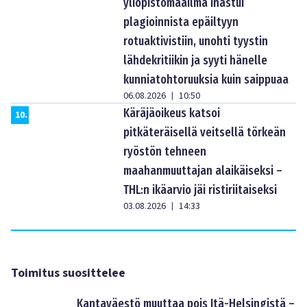
yliopistomaailma ihastui
plagioinnista epäiltyyn
rotuaktivistiin, unohti tyystin
lähdekritiikin ja syyti hänelle
kunniatohtoruuksia kuin saippuaa
06.08.2026
10:50
|
Käräjäoikeus katsoi
10
.
pitkäteräisellä veitsellä törkeän
ryöstön tehneen
maahanmuuttajan alaikäiseksi –
THL:n ikäarvio jäi ristiriitaiseksi
03.08.2026
14:33
|
Toimitus suosittelee
Kantaväestö muuttaa pois Itä-Helsingistä –