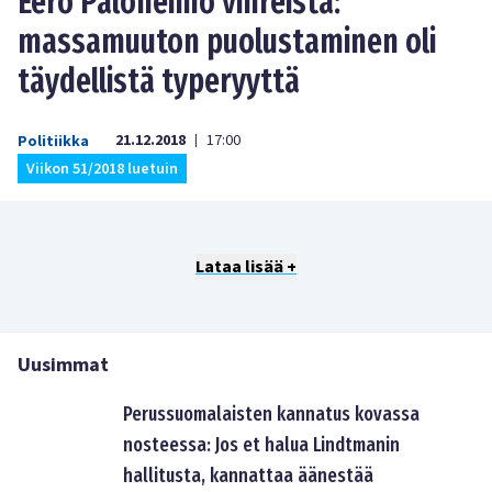
Eero Paloheimo vihreistä:
massamuuton puolustaminen oli
täydellistä typeryyttä
21.12.2018
17:00
Politiikka
|
Viikon 51/2018 luetuin
Lataa lisää +
Uusimmat
Perussuomalaisten kannatus kovassa
nosteessa: Jos et halua Lindtmanin
hallitusta, kannattaa äänestää