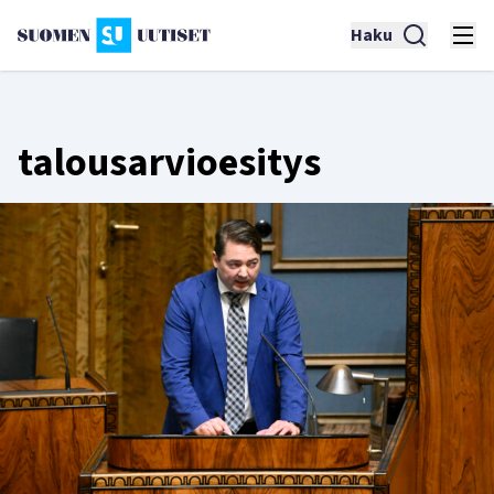
Haku
talousarvioesitys