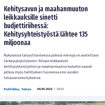
Kehitysavun ja maahanmuuton
leikkauksille sinetti
budjettiriihessä:
Kehitysyhteistyöstä lähtee 135
miljoonaa
Nykyisessä taloustilanteessa julkisia menoja on asetettava
tärkeysjärjestykseen. Niinpä leikkaukset
kehitysyhteistyöhön ja maahanmuuton kuluihin saavat
jatkoa myös hallituksen tuoreessa ensi vuoden
talousarvioesityksessä.
04.09.2024
16:15
Politiikka
,
Talous
|