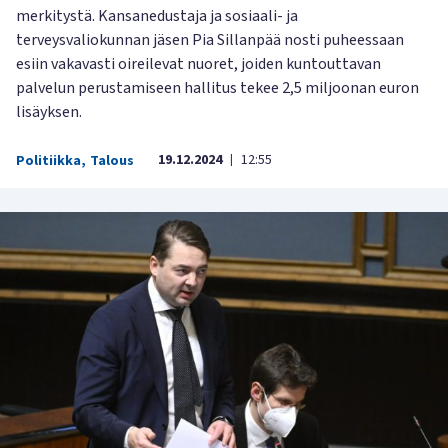
merkitystä. Kansanedustaja ja sosiaali- ja
terveysvaliokunnan jäsen Pia Sillanpää nosti puheessaan
esiin vakavasti oireilevat nuoret, joiden kuntouttavan
palvelun perustamiseen hallitus tekee 2,5 miljoonan euron
lisäyksen.
19.12.2024
12:55
Politiikka
,
Talous
|