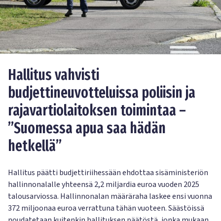
Hallitus vahvisti
budjettineuvotteluissa poliisin ja
rajavartiolaitoksen toimintaa –
”Suomessa apua saa hädän
hetkellä”
Hallitus päätti budjettiriihessään ehdottaa sisäministeriön
hallinnonalalle yhteensä 2,2 miljardia euroa vuoden 2025
talousarviossa. Hallinnonalan määräraha laskee ensi vuonna
372 miljoonaa euroa verrattuna tähän vuoteen. Säästöissä
noudatetaan kuitenkin hallituksen päätöstä, jonka mukaan