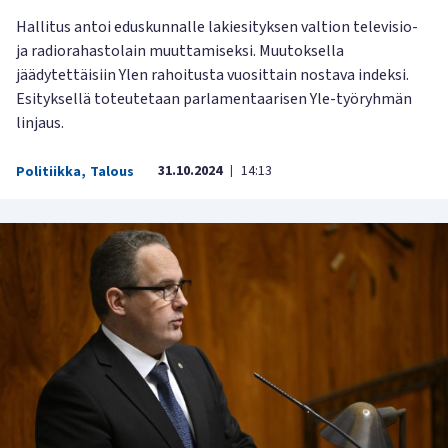
Hallitus antoi eduskunnalle lakiesityksen valtion televisio-
ja radiorahastolain muuttamiseksi. Muutoksella
jäädytettäisiin Ylen rahoitusta vuosittain nostava indeksi.
Esityksellä toteutetaan parlamentaarisen Yle-työryhmän
linjaus.
31.10.2024
14:13
Politiikka
,
Talous
|