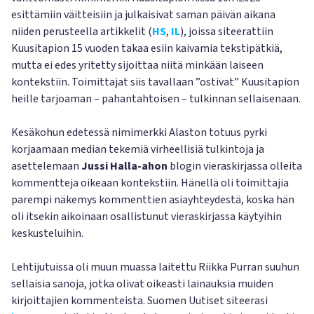
esittämiin väitteisiin ja julkaisivat saman päivän aikana
niiden perusteella artikkelit (
HS
,
IL
), joissa siteerattiin
Kuusitapion 15 vuoden takaa esiin kaivamia tekstipätkiä,
mutta ei edes yritetty sijoittaa niitä minkään laiseen
kontekstiin. Toimittajat siis tavallaan ”ostivat” Kuusitapion
heille tarjoaman – pahantahtoisen – tulkinnan sellaisenaan.
Kesäkohun edetessä nimimerkki Alaston totuus pyrki
korjaamaan median tekemiä virheellisiä tulkintoja ja
asettelemaan
Jussi Halla-ahon
blogin vieraskirjassa olleita
kommentteja oikeaan kontekstiin. Hänellä oli toimittajia
parempi näkemys kommenttien asiayhteydestä, koska hän
oli itsekin aikoinaan osallistunut vieraskirjassa käytyihin
keskusteluihin.
Lehtijutuissa oli muun muassa laitettu Riikka Purran suuhun
sellaisia sanoja, jotka olivat oikeasti lainauksia muiden
kirjoittajien kommenteista. Suomen Uutiset siteerasi