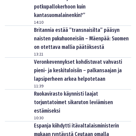
potkupallokerhoon kuin
kantasuomalainenkin?”
14:10
Britannia estää ”transnaisilta” pääsyn
naisten pukuhuoneisiin – Mäenpää: Suomen
on otettava mallia päätöksestä
13:21
Veronkevennykset kohdistuvat vahvasti
pieni- ja keskituloisiin – palkansaajan ja
lapsiperheen arkea helpotetaan
11:39
Ruokavirasto käynnisti laajat
torjuntatoimet sikaruton leviämisen
estämiseksi
10:30
Espanja kiihdytti itävaltalaisministerin
mukaan ryntäystä Ceutaan omalla