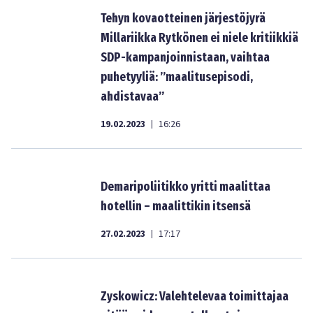
Tehyn kovaotteinen järjestöjyrä
Millariikka Rytkönen ei niele kritiikkiä
SDP-kampanjoinnistaan, vaihtaa
puhetyyliä: ”maalitusepisodi,
ahdistavaa”
19.02.2023
16:26
|
Demaripoliitikko yritti maalittaa
hotellin – maalittikin itsensä
27.02.2023
17:17
|
Zyskowicz: Valehtelevaa toimittajaa