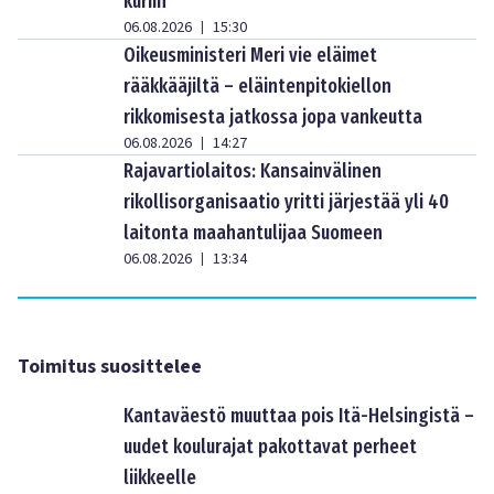
kuriin
06.08.2026
15:30
|
Oikeusministeri Meri vie eläimet
rääkkääjiltä – eläintenpitokiellon
rikkomisesta jatkossa jopa vankeutta
06.08.2026
14:27
|
Rajavartiolaitos: Kansainvälinen
rikollisorganisaatio yritti järjestää yli 40
laitonta maahantulijaa Suomeen
06.08.2026
13:34
|
Toimitus suosittelee
Kantaväestö muuttaa pois Itä-Helsingistä –
uudet koulurajat pakottavat perheet
liikkeelle