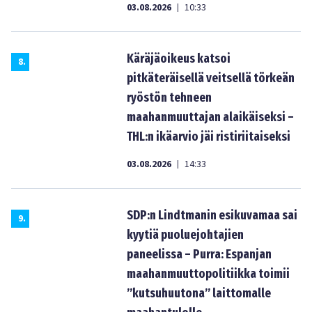
03.08.2026
10:33
|
Käräjäoikeus katsoi
8
.
pitkäteräisellä veitsellä törkeän
ryöstön tehneen
maahanmuuttajan alaikäiseksi –
THL:n ikäarvio jäi ristiriitaiseksi
03.08.2026
14:33
|
SDP:n Lindtmanin esikuvamaa sai
9
.
kyytiä puoluejohtajien
paneelissa – Purra: Espanjan
maahanmuuttopolitiikka toimii
”kutsuhuutona” laittomalle