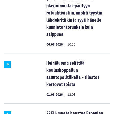
plagioinnista epäiltyyn
rotuaktivistiin, unohti tyystin
lähdekritiikin ja syyti hänelle
kunniatohtoruuksia kuin
saippuaa
06.08.2026
10:50
|
Heinäluoma selittää
4
.
koulushoppailun
asuntopolitiikalla – tilastot
kertovat toista
01.08.2026
12:09
|
22 EU-maata haastaa Espanjan