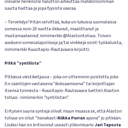
olevalle henkilölle haluttiin aiheuttaa mahdollisimman
suurta haittaa ja jopa fyysistä vaaraa.
– Tervehdys! Yritän selvittää, kuka on lukuisia suomalaisia
somessa noin 20 vuotta ilkkunut, maalittanut ja
mustamaalannut nimimerkki @Alastontotuus. Toivon
avukseni somesalapoliiseja ja/tai vinkkejä osint-työkaluista,
nimimerkki Kuusitapio-Rautavaara kirjoitti.
Pitkä ”syntilista”
Pitkässä viestiketjussa – joka on sittemmin poistettu joko
X:n sääntöjen vastaisena ”doksaamisena” tai kirjoittajan
itsensä toimesta – Kuusitapio-Rautavaara luetteli Alaston
totuus -nimimerkin ”syntilistan”.
Erityisen suuria syntejä olivat muun muassa se, että Alaston
totuus on ollut ”hanakasti
Riikka Purran
apuna” jo pitkään.
Lisäksi hän on kritisoinut useasti ylikomisario
Jari Taposta