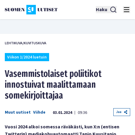
Haku
LEHTIKUVA/KUVITUSKUVA
Viikon 1/2024 luetuin
Vasemmistolaiset poliitikot
innostuivat maalittamaan
somekirjoittajaa
Muut uutiset
Viihde
Jaa
03.01.2024
09:36
|
Vuosi 2024 alkoi somessa räväkästi, kun X:n (entisen
Twitterin) mediakohuautomaatti Tapio Kuusitapio