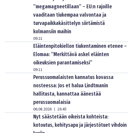
”megamagneetillaan” – EU:n rajoille
vaaditaan tiukempaa valvontaa ja
turvapaikkakäsittelyn siirtämistä
kolmansiin maihin
09:21
Eläintenpitokiellon tiukentaminen etenee –
Elomaa: ”Merkittävä askel eläinten
oikeuksien parantamiseksi”
09:11
Perussuomalaisten kannatus kovassa
nosteessa: Jos et halua Lindtmanin
hallitusta, kannattaa äänestää
perussuomalaisia
06.08.2026
16:45
|
Nyt säästetään oikeista kohteista:
kotoutus, kehitysapu ja järjestötuet vihdoin