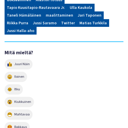
doksaaminen
Alaston totuus
Tapio Kuusitapio-Rautavaara Jr.
Ulla Kaukola
Taneli Hämäläinen
maalittaminen
Jari Taponen
Riikka Purra
Jussi Saramo
Twitter
Matias Turkkila
Jussi Halla-aho
Mitä mieltä?
Juuri Näin
Iloinen
Itku
Kiukkuinen
Mahtavaa
Rakkaus