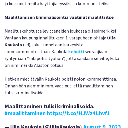
ja kutsunut muita käyttäjiä ryssiksi ja kommunisteiksi.
Maalittamisen kriminalisointia vaatinut maalitti itse
Maalituskehotusta levittäneiden joukossa oli esimerkiksi
Vantaan kaupunginhallituksen 1. varapuheenjohtaja
Ulla
Kaukola
(sd), joka tunnetaan kärkevistä
somekommenteistaan. Kaukola
kehotti
seuraajiaan
ryhtymään ”salapoliisityöhön”, jotta saadaan selville, kuka
on nimimerkki Alaston totuus.
Hetken mietittyään Kaukola poisti nolon kommenttinsa.
Onhan hän aiemmin mm. vaatinut, että maalittaminen
tulisi kriminalisoida.
Maalittaminen tulisi kriminalisoida.
#maalittaminen
https://t.co/HJWz4Lhvf1
— Ulla Kaukola (@UllaKaukola)
August 9, 2023