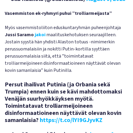
Vasemmiston ek-ryhmyri puhui ”trolliarmeijasta”
Myös vasemmistoliiton eduskuntaryhmän puheenjohtaja
Jussi Saramo
jakoi
maalituskehotuksen seuraajilleen.
Jostain syystä hän yhdisti Alaston totuus -nimimerkin
perussuomalaisiin ja nokitti Putin-kortilla syyttäen
perussuomalaisia siitä, että ”toimintatavat
trolliarmeijoineen disinformaatioineen näyttävät olevan
kovin samanlaisia” kuin Putinilla.
Persut ihailivat Putinia (ja Orbania sekä
Trumpia) ennen kuin se kävi mahdottomaksi
Venäjän suurhyökkäyksen myötä.
Toimintatavat trolliarmeijoineen
disinformaatioineen näyttävät olevan kovin
samanlaisia?
https://t.co/lYI9GJyvKZ