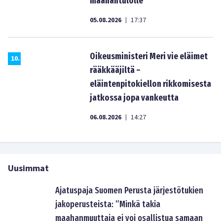
maahantulolle
05.08.2026
17:37
|
Oikeusministeri Meri vie eläimet
10
.
rääkkääjiltä –
eläintenpitokiellon rikkomisesta
jatkossa jopa vankeutta
06.08.2026
14:27
|
Uusimmat
Ajatuspaja Suomen Perusta järjestötukien
jakoperusteista: ”Minkä takia
maahanmuuttaja ei voi osallistua samaan