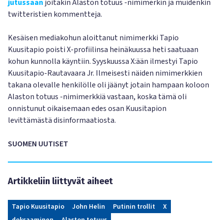
jutussaan
joitakin Alaston totuus -nimimerkin ja muidenkin
twitteristien kommentteja.
Kesäisen mediakohun aloittanut nimimerkki Tapio
Kuusitapio poisti X-profiilinsa heinäkuussa heti saatuaan
kohun kunnolla käyntiin. Syyskuussa X:ään ilmestyi Tapio
Kuusitapio-Rautavaara Jr. Ilmeisesti näiden nimimerkkien
takana olevalle henkilölle oli jäänyt jotain hampaan koloon
Alaston totuus -nimimerkkiä vastaan, koska tämä oli
onnistunut oikaisemaan edes osan Kuusitapion
levittämästä disinformaatiosta.
SUOMEN UUTISET
Artikkeliin liittyvät aiheet
Tapio Kuusitapio
John Helin
Putinin trollit
X