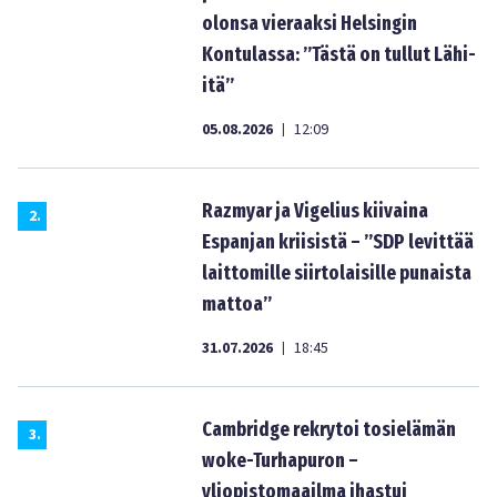
olonsa vieraaksi Helsingin
Kontulassa: ”Tästä on tullut Lähi-
itä”
05.08.2026
12:09
|
Razmyar ja Vigelius kiivaina
2
.
Espanjan kriisistä – ”SDP levittää
laittomille siirtolaisille punaista
mattoa”
31.07.2026
18:45
|
Cambridge rekrytoi tosielämän
3
.
woke-Turhapuron –
yliopistomaailma ihastui