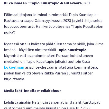
Kuka ihmeen ”Tapio Kuusitapio-Rautavaara Jr.”?
Päämaalittajana toiminut nimimerkki Tapio Kuusitapio-
Rautavaara saapui X:ään syyskuussa 2023 ja vietti hiljaiseloa
loppuvuoteen asti. Hän kertoo olevansa ”Tapio Kuusitapion
poika”.
Kyseessä on siis kaikesta päätellen sama henkilö, joka viime
kesänä – käyttäen nimimerkkiä
Tapio Kuusitapio
–
käynnisti valtiovarainministeri Purraan kohdistuneen
mediakohun. Tapio Kuusitapio julkaisi tuolloin X:ssä
kokoelman
asiayhteydestään irrotettuja kommentteja,
joiden hän väitti olevan Riikka Purran 15 vuotta sitten
kirjoittamia.
Media lähti innolla mediakohuun
Lehdistä ainakin Helsingin Sanomat ja Iltalehti tarttuivat
välittömästi nimimerkki Kuusitapion X:ssä 10.7.2023