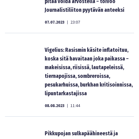
pitää voida arvostella – toivoo
Journalistiliiton pyytävän anteeksi
07.07.2023
23:07
|
Vigelius: Rasismin käsite inflatoituu,
koska sitä havaitaan joka paikassa –
makeisissa, riisissä, lautapeleissä,
tiernapojissa, sombreroissa,
pesukarhuissa, burkhan kritisoinnissa,
lipuntarkastajissa
08.08.2023
11:44
|
Pikkupojan sulkapäähineestä ja