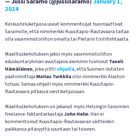
— Jussi Saramo (@jussisaramo)
January 1,
2024
Keskusteluketjussa useat kommentoijat huomauttivat
Saramolle, että nimimerkki Kuusitapio-Rautavaara taitaa
olla vasemmistoliiton omalta tai Pietarin trollitehtaalta.
Maalituskehotuksen jakoi myös vasemmistoliiton
eduskuntaryhmän avustajana aiemmin toiminut
Taneli
Hämäläinen
, joka yritti
vihjailla
, että Suomen Uutisten
päätoimittaja
Matias Turkkila
olisi nimimerkki Alaston
totuus. Samaa vihjaili myös nimimerkki Kuusitapio-
Rautavaara pitkässä viestiketjussaan.
Maalituskehotuksen on jakanut myös Helsingin Sanomien
freelance-faktantarkastaja
John Helin
. Hän ei
kommentoinut Kuusitapio-Rautavaaran väitteiden
paikkansa pitävyyttä suuntaan tai toiseen.