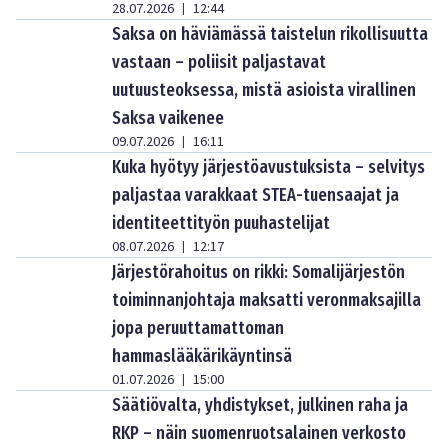
28.07.2026
12:44
|
Saksa on häviämässä taistelun rikollisuutta
vastaan – poliisit paljastavat
uutuusteoksessa, mistä asioista virallinen
Saksa vaikenee
09.07.2026
16:11
|
Kuka hyötyy järjestöavustuksista – selvitys
paljastaa varakkaat STEA-tuensaajat ja
identiteettityön puuhastelijat
08.07.2026
12:17
|
Järjestörahoitus on rikki: Somalijärjestön
toiminnanjohtaja maksatti veronmaksajilla
jopa peruuttamattoman
hammaslääkärikäyntinsä
01.07.2026
15:00
|
Säätiövalta, yhdistykset, julkinen raha ja
RKP – näin suomenruotsalainen verkosto