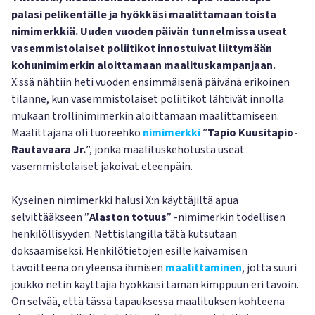
palasi pelikentälle ja hyökkäsi maalittamaan toista
nimimerkkiä. Uuden vuoden päivän tunnelmissa useat
vasemmistolaiset poliitikot innostuivat liittymään
kohunimimerkin aloittamaan maalituskampanjaan.
X:ssä nähtiin heti vuoden ensimmäisenä päivänä erikoinen
tilanne, kun vasemmistolaiset poliitikot lähtivät innolla
mukaan trollinimimerkin aloittamaan maalittamiseen.
Maalittajana oli tuoreehko
nimimerkki
”
Tapio Kuusitapio-
Rautavaara Jr.
”, jonka maalituskehotusta useat
vasemmistolaiset jakoivat eteenpäin.
Kyseinen nimimerkki halusi X:n käyttäjiltä apua
selvittääkseen ”
Alaston totuus
” -nimimerkin todellisen
henkilöllisyyden. Nettislangilla tätä kutsutaan
doksaamiseksi. Henkilötietojen esille kaivamisen
tavoitteena on yleensä ihmisen
maalittaminen
, jotta suuri
joukko netin käyttäjiä hyökkäisi tämän kimppuun eri tavoin.
On selvää, että tässä tapauksessa maalituksen kohteena