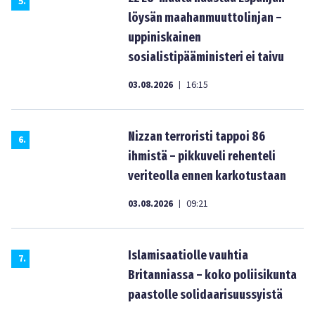
5
.
löysän maahanmuuttolinjan –
uppiniskainen
sosialistipääministeri ei taivu
03.08.2026
16:15
|
Nizzan terroristi tappoi 86
6
.
ihmistä – pikkuveli rehenteli
veriteolla ennen karkotustaan
03.08.2026
09:21
|
Islamisaatiolle vauhtia
7
.
Britanniassa – koko poliisikunta
paastolle solidaarisuussyistä