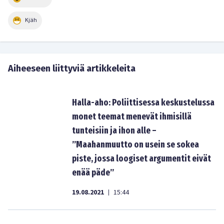
Kjäh
Aiheeseen liittyviä artikkeleita
Halla-aho: Poliittisessa keskustelussa
monet teemat menevät ihmisillä
tunteisiin ja ihon alle –
”Maahanmuutto on usein se sokea
piste, jossa loogiset argumentit eivät
enää päde”
19.08.2021
15:44
|