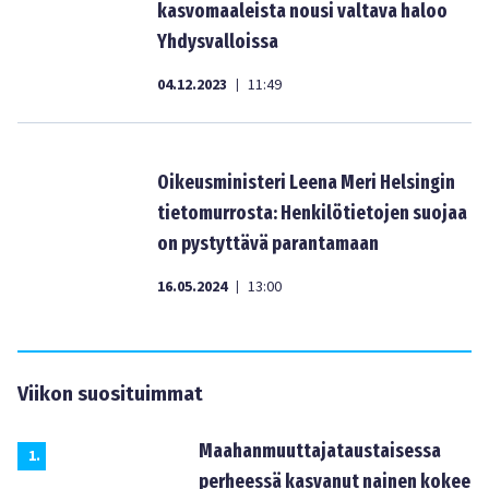
kasvomaaleista nousi valtava haloo
Yhdysvalloissa
04.12.2023
11:49
|
Oikeusministeri Leena Meri Helsingin
tietomurrosta: Henkilötietojen suojaa
on pystyttävä parantamaan
16.05.2024
13:00
|
Viikon suosituimmat
Maahanmuuttajataustaisessa
1
.
perheessä kasvanut nainen kokee