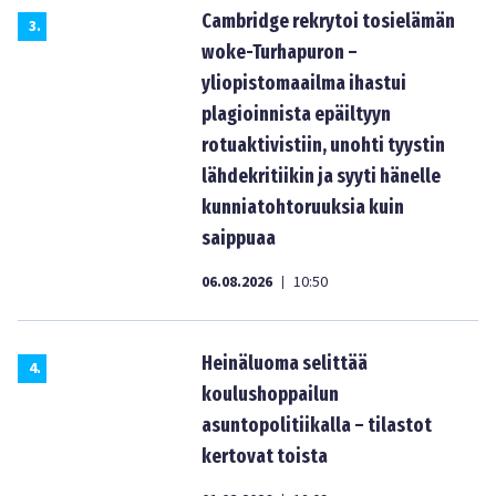
Cambridge rekrytoi tosielämän
3
.
woke-Turhapuron –
yliopistomaailma ihastui
plagioinnista epäiltyyn
rotuaktivistiin, unohti tyystin
lähdekritiikin ja syyti hänelle
kunniatohtoruuksia kuin
saippuaa
06.08.2026
10:50
|
Heinäluoma selittää
4
.
koulushoppailun
asuntopolitiikalla – tilastot
kertovat toista