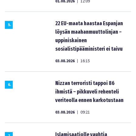
01.08.2026
12:09
|
22 EU-maata haastaa Espanjan
5
.
löysän maahanmuuttolinjan –
uppiniskainen
sosialistipääministeri ei taivu
03.08.2026
16:15
|
Nizzan terroristi tappoi 86
6
.
ihmistä – pikkuveli rehenteli
veriteolla ennen karkotustaan
03.08.2026
09:21
|
Islamisaatiolle vauhtia