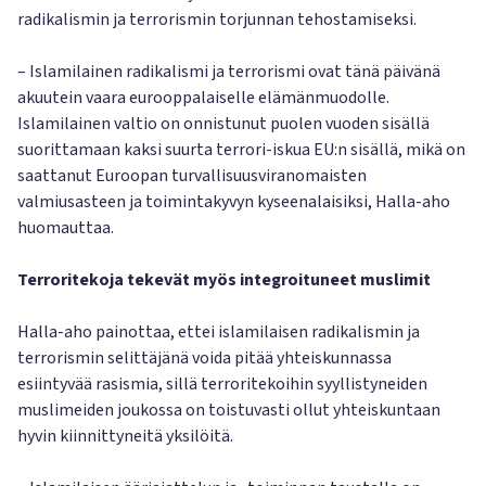
radikalismin ja terrorismin torjunnan tehostamiseksi.
– Islamilainen radikalismi ja terrorismi ovat tänä päivänä
akuutein vaara eurooppalaiselle elämänmuodolle.
Islamilainen valtio on onnistunut puolen vuoden sisällä
suorittamaan kaksi suurta terrori-iskua EU:n sisällä, mikä on
saattanut Euroopan turvallisuusviranomaisten
valmiusasteen ja toimintakyvyn kyseenalaisiksi, Halla-aho
huomauttaa.
Terroritekoja tekevät myös integroituneet muslimit
Halla-aho painottaa, ettei islamilaisen radikalismin ja
terrorismin selittäjänä voida pitää yhteiskunnassa
esiintyvää rasismia, sillä terroritekoihin syyllistyneiden
muslimeiden joukossa on toistuvasti ollut yhteiskuntaan
hyvin kiinnittyneitä yksilöitä.