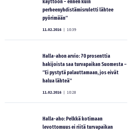
käyttöön – ennen kuin
perheenyhdistämisruletti lähtee
pyörimään”
11.02.2016
10:39
|
Halla-ahon arvio: 70 prosenttia
hakijoista saa turvapaikan Suomesta –
”Ei pystytä palauttamaan, jos eivät
halua lähteä”
11.02.2016
10:28
|
Halla-aho: Pelkkä kotimaan
levottomuus ei riitä turvapaikan