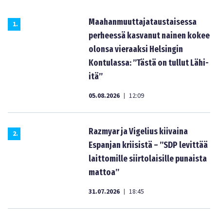
Maahanmuuttajataustaisessa
1
.
perheessä kasvanut nainen kokee
olonsa vieraaksi Helsingin
Kontulassa: ”Tästä on tullut Lähi-
itä”
05.08.2026
12:09
|
Razmyar ja Vigelius kiivaina
2
.
Espanjan kriisistä – ”SDP levittää
laittomille siirtolaisille punaista
mattoa”
31.07.2026
18:45
|