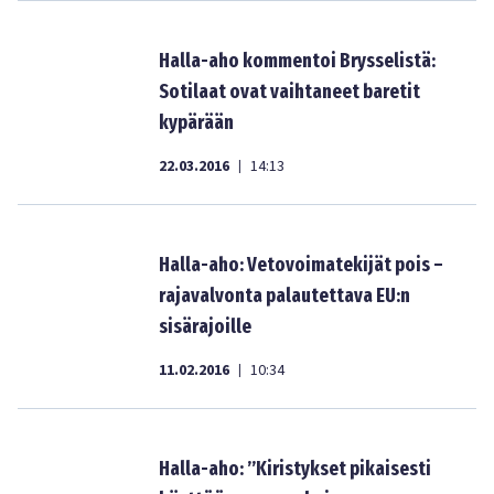
Halla-aho kommentoi Brysselistä:
Sotilaat ovat vaihtaneet baretit
kypärään
22.03.2016
14:13
|
Halla-aho: Vetovoimatekijät pois –
rajavalvonta palautettava EU:n
sisärajoille
11.02.2016
10:34
|
Halla-aho: ”Kiristykset pikaisesti