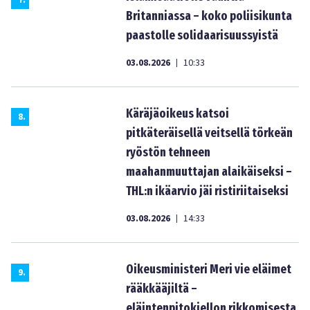
7
.
Britanniassa – koko poliisikunta
paastolle solidaarisuussyistä
03.08.2026
10:33
|
Käräjäoikeus katsoi
8
.
pitkäteräisellä veitsellä törkeän
ryöstön tehneen
maahanmuuttajan alaikäiseksi –
THL:n ikäarvio jäi ristiriitaiseksi
03.08.2026
14:33
|
Oikeusministeri Meri vie eläimet
9
.
rääkkääjiltä –
eläintenpitokiellon rikkomisesta