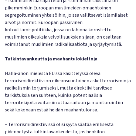
– Islamilaisen ääriajattelun ja -toiminnan taustalla on
pikemminkin Euroopan muslimeiden omaehtoinen
segregoituminen yhteisöihin, joissa vallitsevat islamilaiset
arvot ja normit. Euroopan passiivinen
kotouttamispolitiikka, jossa on lähinnä korostettu
muslimien oikeuksia velvollisuuksien sijaan, on osaltaan
voimistanut muslimien radikalisaatiota ja syrjäytymistä.
Tutkintavankeutta ja maahantulokieltoja
Halla-ahon mielestä EU:ssa käsittelyssä oleva
terrorismidirektiivi on oikeansuuntainen askel terrorismin ja
radikalismin torjumiseksi, mutta direktiivi tarvitsee
tarkistuksia sen suhteen, kuinka potentiaalisia
terroritekijöitä voitaisiin ottaa säilöön ja monitorointiin
sekä kokonaan estää heidän maahantulonsa.
– Terrorismidirektiivissä olisi syytä säätää erillisestä
pidennetystä tutkintavankeudesta, jos henkilön