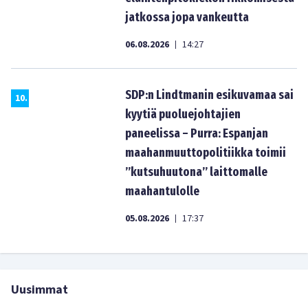
jatkossa jopa vankeutta
06.08.2026
14:27
|
SDP:n Lindtmanin esikuvamaa sai
10
.
kyytiä puoluejohtajien
paneelissa – Purra: Espanjan
maahanmuuttopolitiikka toimii
”kutsuhuutona” laittomalle
maahantulolle
05.08.2026
17:37
|
Uusimmat