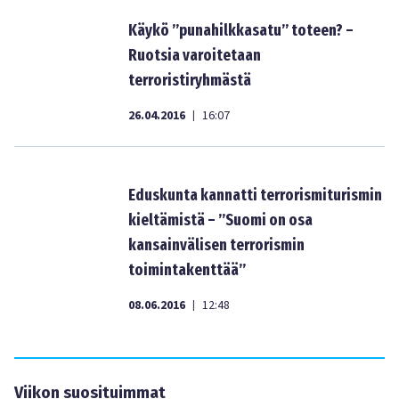
Käykö ”punahilkkasatu” toteen? –
Ruotsia varoitetaan
terroristiryhmästä
26.04.2016
16:07
|
Eduskunta kannatti terrorismiturismin
kieltämistä – ”Suomi on osa
kansainvälisen terrorismin
toimintakenttää”
08.06.2016
12:48
|
Viikon suosituimmat