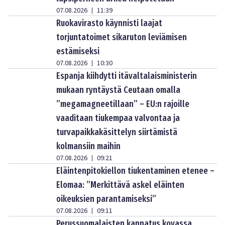
07.08.2026
11:39
|
Ruokavirasto käynnisti laajat
torjuntatoimet sikaruton leviämisen
estämiseksi
07.08.2026
10:30
|
Espanja kiihdytti itävaltalaisministerin
mukaan ryntäystä Ceutaan omalla
”megamagneetillaan” – EU:n rajoille
vaaditaan tiukempaa valvontaa ja
turvapaikkakäsittelyn siirtämistä
kolmansiin maihin
07.08.2026
09:21
|
Eläintenpitokiellon tiukentaminen etenee –
Elomaa: ”Merkittävä askel eläinten
oikeuksien parantamiseksi”
07.08.2026
09:11
|
Perussuomalaisten kannatus kovassa