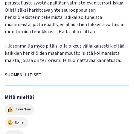
perustellusta syystä epäillään valmistelevan terrori-iskua.
Olisi lisäksi harkittava yhteiseurooppalaisen
henkilörekisterin tekemistä radikalisoituneista
muslimeista, jotta epäiltyjen jihadistien liikkeitä voitaisiin
monitoroida tehokkaasti, Halla-aho esittää.
– Jäsenmailla myös pitäisi olla oikeus väliaikaisesti kieltää
kaikkien henkilöiden maahanmuutto niistä kolmansista
maista, joissa on terrorismille huomattavaa kannatusta.
SUOMEN UUTISET
Mitä mieltä?
Juuri Näin
Iloinen