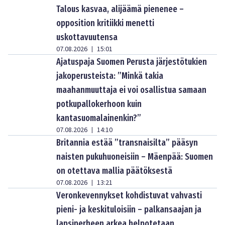
Talous kasvaa, alijäämä pienenee –
opposition kritiikki menetti
uskottavuutensa
07.08.2026
15:01
|
Ajatuspaja Suomen Perusta järjestötukien
jakoperusteista: ”Minkä takia
maahanmuuttaja ei voi osallistua samaan
potkupallokerhoon kuin
kantasuomalainenkin?”
07.08.2026
14:10
|
Britannia estää ”transnaisilta” pääsyn
naisten pukuhuoneisiin – Mäenpää: Suomen
on otettava mallia päätöksestä
07.08.2026
13:21
|
Veronkevennykset kohdistuvat vahvasti
pieni- ja keskituloisiin – palkansaajan ja
lapsiperheen arkea helpotetaan