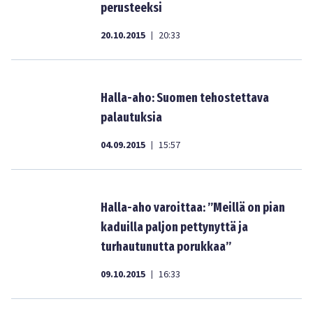
perusteeksi
20.10.2015
20:33
|
Halla-aho: Suomen tehostettava
palautuksia
04.09.2015
15:57
|
Halla-aho varoittaa: ”Meillä on pian
kaduilla paljon pettynyttä ja
turhautunutta porukkaa”
09.10.2015
16:33
|