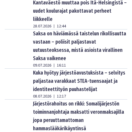
Kantaväestö muuttaa pois Itä-Helsingistä –
uudet koulurajat pakottavat perheet
liikkeelle
28.07.2026
12:44
|
Saksa on häviämässä taistelun rikollisuutta
vastaan – poliisit paljastavat
uutuusteoksessa, mistä asioista virallinen
Saksa vaikenee
09.07.2026
16:11
|
Kuka hyötyy järjestöavustuksista – selvitys
paljastaa varakkaat STEA-tuensaajat ja
identiteettityön puuhastelijat
08.07.2026
12:17
|
Järjestörahoitus on rikki: Somalijärjestön
toiminnanjohtaja maksatti veronmaksajilla
jopa peruuttamattoman
hammaslääkärikäyntinsä