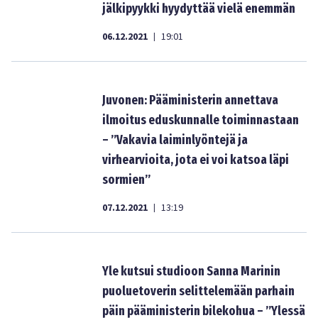
jälkipyykki hyydyttää vielä enemmän
06.12.2021
19:01
|
Juvonen: Pääministerin annettava
ilmoitus eduskunnalle toiminnastaan
– ”Vakavia laiminlyöntejä ja
virhearvioita, jota ei voi katsoa läpi
sormien”
07.12.2021
13:19
|
Yle kutsui studioon Sanna Marinin
puoluetoverin selittelemään parhain
päin pääministerin bilekohua – ”Ylessä