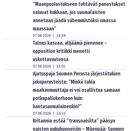
“Maanpuolustukseen tehtävät panostukset
valuvat hukkaan, jos suomalaisten
annetaan jäädä vähemmistöksi omassa
maassaan”
07.08.2026
18:34
|
Talous kasvaa, alijäämä pienenee –
opposition kritiikki menetti
uskottavuutensa
07.08.2026
15:01
|
Ajatuspaja Suomen Perusta järjestötukien
jakoperusteista: ”Minkä takia
maahanmuuttaja ei voi osallistua samaan
potkupallokerhoon kuin
kantasuomalainenkin?”
07.08.2026
14:10
|
Britannia estää ”transnaisilta” pääsyn
naisten pukuhuoneisiin – Mäenpää: Suomen