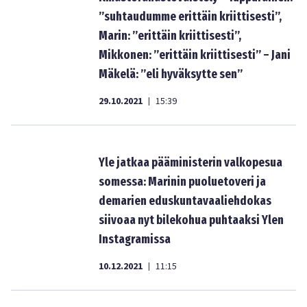
”suhtaudumme erittäin kriittisesti”,
Marin: ”erittäin kriittisesti”,
Mikkonen: ”erittäin kriittisesti” – Jani
Mäkelä: ”eli hyväksytte sen”
29.10.2021
15:39
|
Yle jatkaa pääministerin valkopesua
somessa: Marinin puoluetoveri ja
demarien eduskuntavaaliehdokas
siivoaa nyt bilekohua puhtaaksi Ylen
Instagramissa
10.12.2021
11:15
|