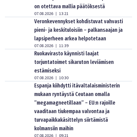
on otettava mallia päätöksestä
07.08.2026
13:21
|
Veronkevennykset kohdistuvat vahvasti
pieni- ja keskituloisiin – palkansaajan ja
lapsiperheen arkea helpotetaan
07.08.2026
11:39
|
Ruokavirasto käynnisti laajat
torjuntatoimet sikaruton leviämisen
estämiseksi
07.08.2026
10:30
|
Espanja kiihdytti itävaltalaisministerin
mukaan ryntäystä Ceutaan omalla
”megamagneetillaan” – EU:n rajoille
vaaditaan tiukempaa valvontaa ja
turvapaikkakäsittelyn siirtämistä
kolmansiin maihin
07.08.2026
09:21
|