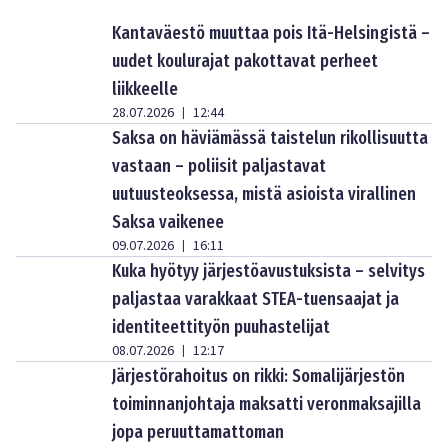
Kantaväestö muuttaa pois Itä-Helsingistä –
uudet koulurajat pakottavat perheet
liikkeelle
28.07.2026
12:44
|
Saksa on häviämässä taistelun rikollisuutta
vastaan – poliisit paljastavat
uutuusteoksessa, mistä asioista virallinen
Saksa vaikenee
09.07.2026
16:11
|
Kuka hyötyy järjestöavustuksista – selvitys
paljastaa varakkaat STEA-tuensaajat ja
identiteettityön puuhastelijat
08.07.2026
12:17
|
Järjestörahoitus on rikki: Somalijärjestön
toiminnanjohtaja maksatti veronmaksajilla
jopa peruuttamattoman