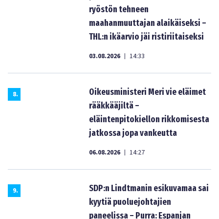
ryöstön tehneen
maahanmuuttajan alaikäiseksi –
THL:n ikäarvio jäi ristiriitaiseksi
03.08.2026
14:33
|
Oikeusministeri Meri vie eläimet
8
.
rääkkääjiltä –
eläintenpitokiellon rikkomisesta
jatkossa jopa vankeutta
06.08.2026
14:27
|
SDP:n Lindtmanin esikuvamaa sai
9
.
kyytiä puoluejohtajien
paneelissa – Purra: Espanjan