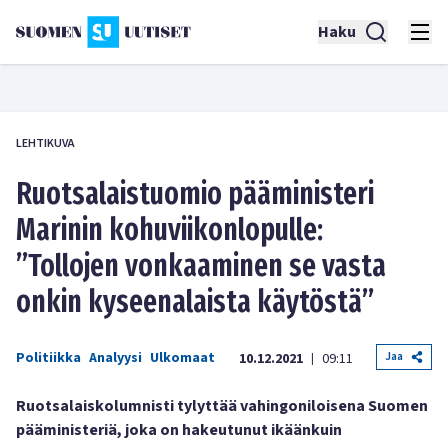
Haku
LEHTIKUVA
Ruotsalaistuomio pääministeri
Marinin kohuviikonlopulle:
”Tollojen vonkaaminen se vasta
onkin kyseenalaista käytöstä”
Politiikka
Analyysi
Ulkomaat
Jaa
10.12.2021
09:11
|
Ruotsalaiskolumnisti tylyttää vahingoniloisena Suomen
pääministeriä, joka on hakeutunut ikäänkuin