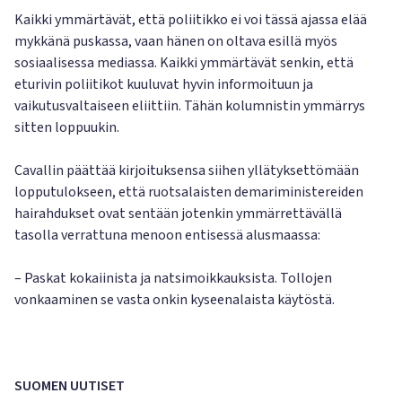
Kaikki ymmärtävät, että poliitikko ei voi tässä ajassa elää
mykkänä puskassa, vaan hänen on oltava esillä myös
sosiaalisessa mediassa. Kaikki ymmärtävät senkin, että
eturivin poliitikot kuuluvat hyvin informoituun ja
vaikutusvaltaiseen eliittiin. Tähän kolumnistin ymmärrys
sitten loppuukin.
Cavallin päättää kirjoituksensa siihen yllätyksettömään
lopputulokseen, että ruotsalaisten demariministereiden
hairahdukset ovat sentään jotenkin ymmärrettävällä
tasolla verrattuna menoon entisessä alusmaassa:
– Paskat kokaiinista ja natsimoikkauksista. Tollojen
vonkaaminen se vasta onkin kyseenalaista käytöstä.
SUOMEN UUTISET