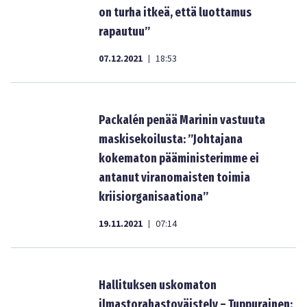
on turha itkeä, että luottamus
rapautuu”
07.12.2021
18:53
|
Packalén penää Marinin vastuuta
maskisekoilusta: ”Johtajana
kokematon pääministerimme ei
antanut viranomaisten toimia
kriisiorganisaationa”
19.11.2021
07:14
|
Hallituksen uskomaton
ilmastorahastoväistely – Tuppurainen: