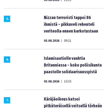
03.08.2026
16:15
Nizzan terroristi tappoi 86
5
.
ihmistä – pikkuveli rehenteli
veriteolla ennen karkotustaan
03.08.2026
09:21
|
Islamisaatiolle vauhtia
6
.
Britanniassa – koko poliisikunta
paastolle solidaarisuussyistä
03.08.2026
10:33
|
Käräjäoikeus katsoi
7
.
pitkäteräisellä veitsellä törkeän