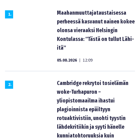
Maahanmuuttajataustaisessa
1
.
perheessä kasvanut nainen kokee
olonsa vieraaksi Helsingin
Kontulassa: ”Tästä on tullut Lähi-
itä”
05.08.2026
12:09
|
Cambridge rekrytoi tosielämän
2
.
woke-Turhapuron –
yliopistomaailma ihastui
plagioinnista epäiltyyn
rotuaktivistiin, unohti tyystin
lähdekritiikin ja syyti hänelle
kunniatohtoruuksia kuin