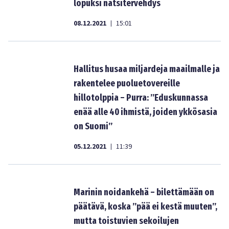
lopuksi natsitervehdys
08.12.2021
15:01
|
Hallitus husaa miljardeja maailmalle ja
rakentelee puoluetovereille
hillotolppia – Purra: ”Eduskunnassa
enää alle 40 ihmistä, joiden ykkösasia
on Suomi”
05.12.2021
11:39
|
Marinin noidankehä – bilettämään on
päätävä, koska ”pää ei kestä muuten”,
mutta toistuvien sekoilujen