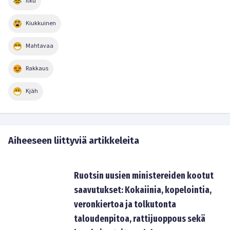
Itku
Kiukkuinen
Mahtavaa
Rakkaus
Kjäh
Aiheeseen liittyviä artikkeleita
Ruotsin uusien ministereiden kootut
saavutukset: Kokaiinia, kopelointia,
veronkiertoa ja tolkutonta
taloudenpitoa, rattijuoppous sekä