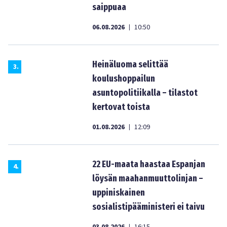
saippuaa
06.08.2026
10:50
|
Heinäluoma selittää
3
.
koulushoppailun
asuntopolitiikalla – tilastot
kertovat toista
01.08.2026
12:09
|
22 EU-maata haastaa Espanjan
4
.
löysän maahanmuuttolinjan –
uppiniskainen
sosialistipääministeri ei taivu
|