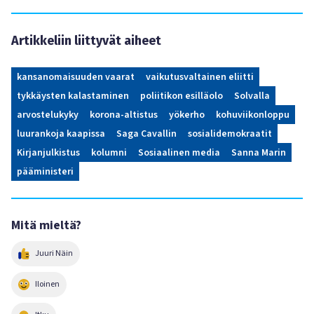
Artikkeliin liittyvät aiheet
kansanomaisuuden vaarat
vaikutusvaltainen eliitti
tykkäysten kalastaminen
poliitikon esilläolo
Solvalla
arvostelukyky
korona-altistus
yökerho
kohuviikonloppu
luurankoja kaapissa
Saga Cavallin
sosialidemokraatit
Kirjanjulkistus
kolumni
Sosiaalinen media
Sanna Marin
pääministeri
Mitä mieltä?
Juuri Näin
Iloinen