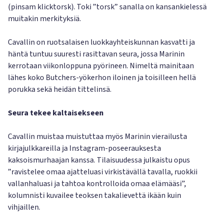
(pinsam klicktorsk). Toki ”torsk” sanalla on kansankielessä
muitakin merkityksiä.
Cavallin on ruotsalaisen luokkayhteiskunnan kasvatti ja
häntä tuntuu suuresti rasittavan seura, jossa Marinin
kerrotaan viikonloppuna pyörineen. Nimeltä mainitaan
lähes koko Butchers-yökerhon iloinen ja toisilleen hellä
porukka sekä heidän tittelinsä.
Seura tekee kaltaisekseen
Cavallin muistaa muistuttaa myös Marinin vierailusta
kirjajulkkareilla ja Instagram-poseerauksesta
kaksoismurhaajan kanssa. Tilaisuudessa julkaistu opus
”ravistelee omaa ajatteluasi virkistävällä tavalla, ruokkii
vallanhaluasi ja tahtoa kontrolloida omaa elämääsi”,
kolumnisti kuvailee teoksen takalievettä ikään kuin
vihjaillen.