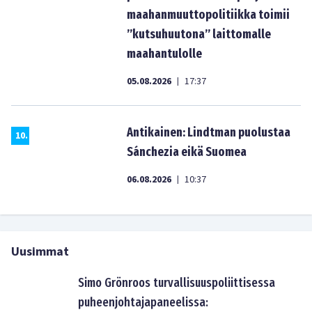
maahanmuuttopolitiikka toimii
”kutsuhuutona” laittomalle
maahantulolle
05.08.2026
17:37
|
Antikainen: Lindtman puolustaa
10
.
Sánchezia eikä Suomea
06.08.2026
10:37
|
Uusimmat
Simo Grönroos turvallisuuspoliittisessa
puheenjohtajapaneelissa: