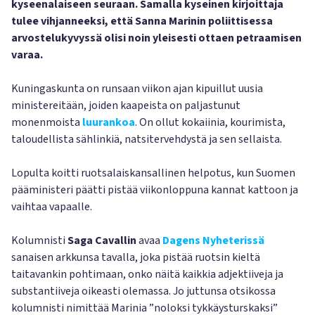
kyseenalaiseen seuraan. Samalla kyseinen kirjoittaja
tulee vihjanneeksi, että Sanna Marinin poliittisessa
arvostelukyvyssä olisi noin yleisesti ottaen petraamisen
varaa.
Kuningaskunta on runsaan viikon ajan kipuillut uusia
ministereitään, joiden kaapeista on paljastunut
monenmoista
luurankoa
. On ollut kokaiinia, kourimista,
taloudellista sählinkiä, natsitervehdystä ja sen sellaista.
Lopulta koitti ruotsalaiskansallinen helpotus, kun Suomen
pääministeri päätti pistää viikonloppuna kannat kattoon ja
vaihtaa vapaalle.
Kolumnisti
Saga Cavallin
avaa
Dagens Nyheterissä
sanaisen arkkunsa tavalla, joka pistää ruotsin kieltä
taitavankin pohtimaan, onko näitä kaikkia adjektiiveja ja
substantiiveja oikeasti olemassa. Jo juttunsa otsikossa
kolumnisti nimittää Marinia ”noloksi tykkäysturskaksi”