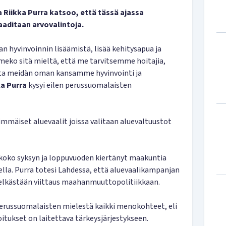
Riikka Purra katsoo, että tässä ajassa
aaditaan arvovalintoja.
n hyvinvoinnin lisäämistä, lisää kehitysapua ja
meko sitä mieltä, että me tarvitsemme hoitajia,
jotta meidän oman kansamme hyvinvointi ja
ka Purra
kysyi eilen perussuomalaisten
äiset aluevaalit joissa valitaan aluevaltuustot
koko syksyn ja loppuvuoden kiertänyt maakuntia
lla. Purra totesi Lahdessa, että aluevaalikampanjan
pelkästään viittaus maahanmuuttopolitiikkaan.
 perussuomalaisten mielestä kaikki menokohteet, eli
tukset on laitettava tärkeysjärjestykseen.