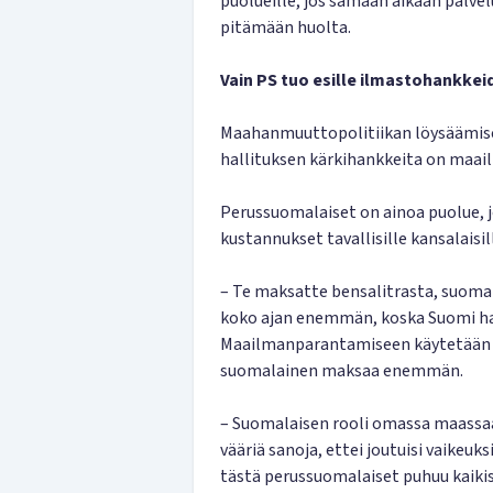
puolueille, jos samaan aikaan palvel
pitämään huolta.
Vain PS tuo esille ilmastohankke
Maahanmuuttopolitiikan löysäämise
hallituksen kärkihankkeita on maai
Perussuomalaiset on ainoa puolue, j
kustannukset tavallisille kansalaisil
– Te maksatte bensalitrasta, suoma
koko ajan enemmän, koska Suomi hal
Maailmanparantamiseen käytetään pol
suomalainen maksaa enemmän.
– Suomalaisen rooli omassa maassaan
vääriä sanoja, ettei joutuisi vaikeuk
tästä perussuomalaiset puhuu kaikis