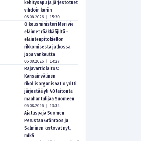
kehitysapu ja järjestötuet
vihdoin kuriin
06.08.2026
15:30
|
Oikeusministeri Meri vie
eläimet rääkkääjiltä –
eläintenpitokiellon
rikkomisesta jatkossa
jopa vankeutta
06.08.2026
14:27
|
Rajavartiolaitos:
Kansainvälinen
rikollisorganisaatio yritti
järjestää yli 40 laitonta
maahantulijaa Suomeen
06.08.2026
13:34
|
Ajatuspaja Suomen
Perustan Grönroos ja
Salminen kertovat nyt,
mikä