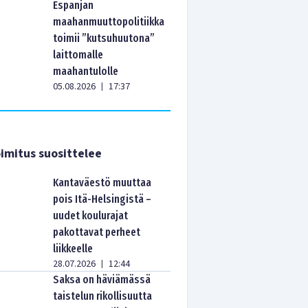
Espanjan
maahanmuuttopolitiikka
toimii ”kutsuhuutona”
laittomalle
maahantulolle
05.08.2026
17:37
|
imitus suosittelee
Kantaväestö muuttaa
pois Itä-Helsingistä –
uudet koulurajat
pakottavat perheet
liikkeelle
28.07.2026
12:44
|
Saksa on häviämässä
taistelun rikollisuutta