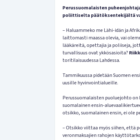
Perussuomalaisten puheenjohtaja 
poliittiselta päätöksentekijältä v
– Haluammeko me Lähi-idän ja Afrika
laittomasti maassa olevia, vai olem
lääkäreitä, opettajia ja poliiseja, 
turvallisuus ovat ykkösasioita?
Riik
toritilaisuudessa Lahdessa.
Tammikuussa pidetään Suomen ensimm
uusille hyvinvointialueille.
Perussuomalaisten puoluejohto on 
suomalainen ensin-aluevaalikiertuee
otsikko, suomalainen ensin, ei ole 
– Otsikko viittaa myös siihen, että
veronmaksajien rahojen käyttötarkoi