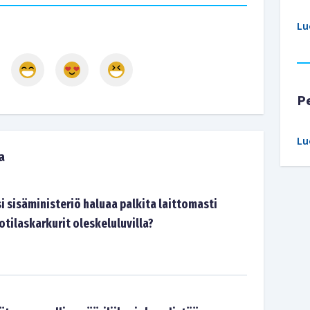
Lu
P
Lu
a
i sisäministeriö haluaa palkita laittomasti
tilaskarkurit oleskeluluvilla?