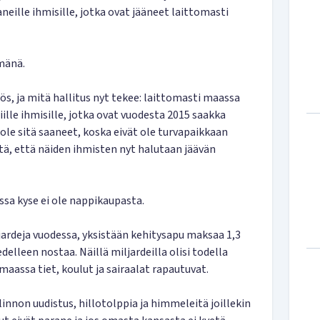
eille ihmisille, jotka ovat jääneet laittomasti
mänä.
lös, ja mitä hallitus nyt tekee: laittomasti maassa
niille ihmisille, jotka ovat vuodesta 2015 saakka
ole sitä saaneet, koska eivät ole turvapaikkaan
tä, että näiden ihmisten nyt halutaan jäävän
a kyse ei ole nappikaupasta.
rdeja vuodessa, yksistään kehitysapu maksaa 1,3
edelleen nostaa. Näillä miljardeilla olisi todella
maassa tiet, koulut ja sairaalat rapautuvat.
linnon uudistus, hillotolppia ja himmeleitä joillekin