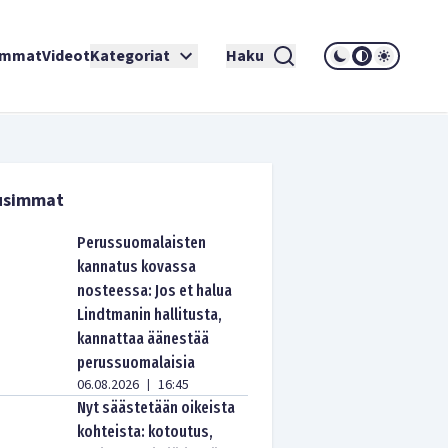
immat
Videot
Kategoriat
Haku
usimmat
Perussuomalaisten
kannatus kovassa
nosteessa: Jos et halua
Lindtmanin hallitusta,
kannattaa äänestää
perussuomalaisia
06.08.2026
16:45
|
Nyt säästetään oikeista
kohteista: kotoutus,