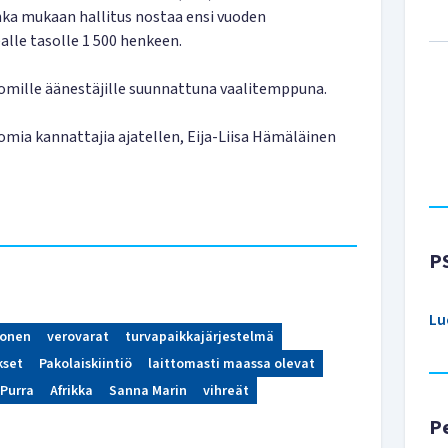
onka mukaan hallitus nostaa ensi vuoden
ealle tasolle 1 500 henkeen.
 omille äänestäjille suunnattuna vaalitemppuna.
n omia kannattajia ajatellen, Eija-Liisa Hämäläinen
P
Lu
konen
verovarat
turvapaikkajärjestelmä
kset
Pakolaiskiintiö
laittomasti maassa olevat
 Purra
Afrikka
Sanna Marin
vihreät
P