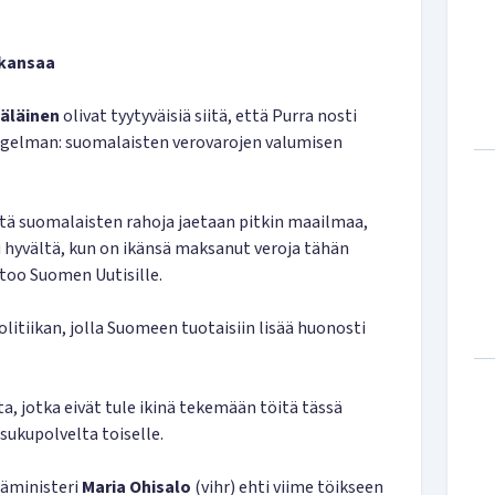
 kansaa
mäläinen
olivat tyytyväisiä siitä, että Purra nosti
ongelman: suomalaisten verovarojen valumisen
että suomalaisten rahoja jaetaan pitkin maailmaa,
u hyvältä, kun on ikänsä maksanut veroja tähän
too Suomen Uutisille.
itiikan, jolla Suomeen tuotaisiin lisää huonosti
ita, jotka eivät tule ikinä tekemään töitä tässä
 sukupolvelta toiselle.
isäministeri
Maria Ohisalo
(vihr) ehti viime töikseen