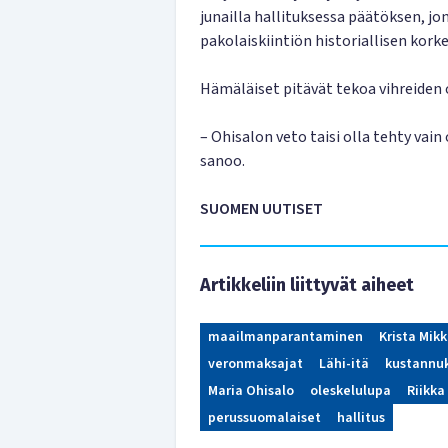
junailla hallituksessa päätöksen, j
pakolaiskiintiön historiallisen kork
Hämäläiset pitävät tekoa vihreiden
– Ohisalon veto taisi olla tehty vai
sanoo.
SUOMEN UUTISET
Artikkeliin liittyvät aiheet
maailmanparantaminen
Krista Mik
veronmaksajat
Lähi-itä
kustannu
Maria Ohisalo
oleskelulupa
Riikka
perussuomalaiset
hallitus