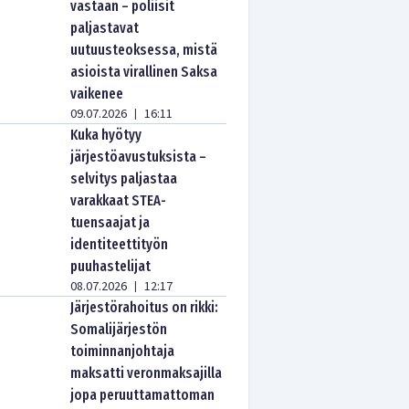
vastaan – poliisit
paljastavat
uutuusteoksessa, mistä
asioista virallinen Saksa
vaikenee
09.07.2026
16:11
|
Kuka hyötyy
järjestöavustuksista –
selvitys paljastaa
varakkaat STEA-
tuensaajat ja
identiteettityön
puuhastelijat
08.07.2026
12:17
|
Järjestörahoitus on rikki:
Somalijärjestön
toiminnanjohtaja
maksatti veronmaksajilla
jopa peruuttamattoman