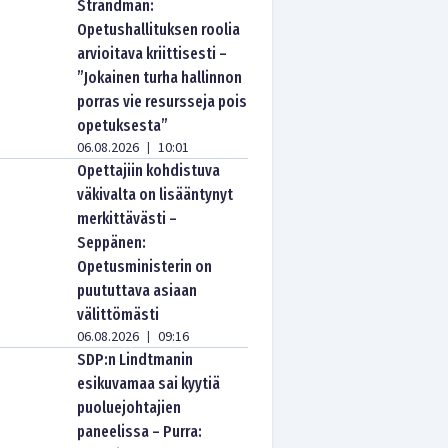
Strandman:
Opetushallituksen roolia
arvioitava kriittisesti –
”Jokainen turha hallinnon
porras vie resursseja pois
opetuksesta”
06.08.2026
10:01
|
Opettajiin kohdistuva
väkivalta on lisääntynyt
merkittävästi –
Seppänen:
Opetusministerin on
puututtava asiaan
välittömästi
06.08.2026
09:16
|
SDP:n Lindtmanin
esikuvamaa sai kyytiä
puoluejohtajien
paneelissa – Purra: