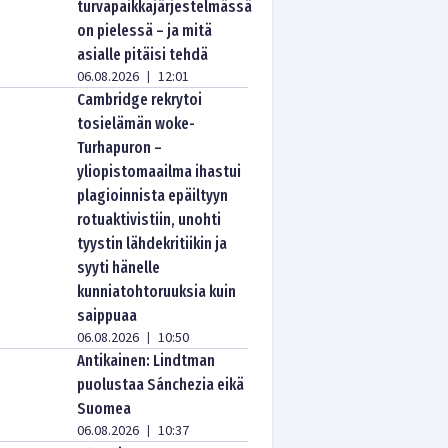
turvapaikkajärjestelmässä
on pielessä – ja mitä
asialle pitäisi tehdä
06.08.2026
12:01
|
Cambridge rekrytoi
tosielämän woke-
Turhapuron –
yliopistomaailma ihastui
plagioinnista epäiltyyn
rotuaktivistiin, unohti
tyystin lähdekritiikin ja
syyti hänelle
kunniatohtoruuksia kuin
saippuaa
06.08.2026
10:50
|
Antikainen: Lindtman
puolustaa Sánchezia eikä
Suomea
06.08.2026
10:37
|