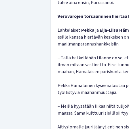
tulee aina ensin, Purra sanoi.
Verovarojen törsääminen hiertää
Lahtelaiset
Pekka
ja
Eija-Liisa Hä
esille kansaa hiertävän keskeisen 
maailmanparannushankkeisiin.
– Tällä hetkellähän tilanne on se, 
ilman mitään vastinetta. Ei se tunn
maahan, Hämäläisen pariskunta ker
Pekka Hämäläinen kyseenalaistaa pol
työllistyviä maahanmuuttajia.
– Meillä hyysätään liikaa niitä tulijo
maassa. Sama kulttuuri siellä siirtyy
Äitiyslomalle juuri jäänyt entinen s