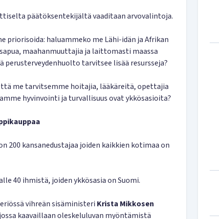
ittiselta päätöksentekijältä vaaditaan arvovalintoja.
 priorisoida: haluammeko me Lähi-idän ja Afrikan
tysapua, maahanmuuttajia ja laittomasti maassa
ä perusterveydenhuolto tarvitsee lisää resursseja?
ttä me tarvitsemme hoitajia, lääkäreitä, opettajia
amme hyvinvointi ja turvallisuus ovat ykkösasioita?
appikauppaa
on 200 kansanedustajaa joiden kaikkien kotimaa on
lle 40 ihmistä, joiden ykkösasia on Suomi.
teriössä vihreän sisäministeri
Krista Mikkosen
jossa kaavaillaan oleskeluluvan myöntämistä