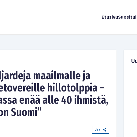
Etusivu
Suositu
U
ljardeja maailmalle ja
tovereille hillotolppia –
ssa enää alle 40 ihmistä,
 on Suomi”
Jaa