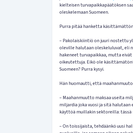
kielteisen turvapaikkapäätöksen saan
oleskelemaan Suomeen.
Purra pitää hanketta käsittämättö
– Pakolaiskiintiö on juuri nostettu y
oleville halutaan oleskeluluvat, eli 
hakeneet turvapaikkaa, mutta eivät 
oikeutettuja. Eikö ole käsittämätön
Suomeen? Purra kysyi.
Hän huomautti, että maahanmuutoss
– Maahanmuutto maksaa useita milja
miljardia joka vuosi ja sitä halutaan 
käyttöä muillakin sektoreilla: tässä 
– On toissijaista, tehdäänkö uusi hal