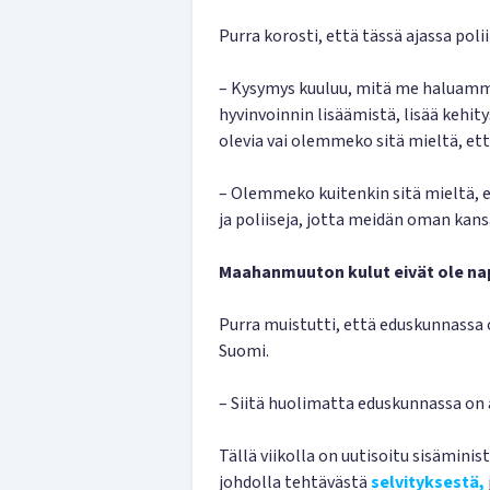
Purra korosti, että tässä ajassa poli
– Kysymys kuuluu, mitä me haluamme
hyvinvoinnin lisäämistä, lisää kehi
olevia vai olemmeko sitä mieltä, ett
– Olemmeko kuitenkin sitä mieltä, e
ja poliiseja, jotta meidän oman kans
Maahanmuuton kulut eivät ole n
Purra muistutti, että eduskunnassa 
Suomi.
– Siitä huolimatta eduskunnassa on a
Tällä viikolla on uutisoitu sisäminis
johdolla tehtävästä
selvityksestä,