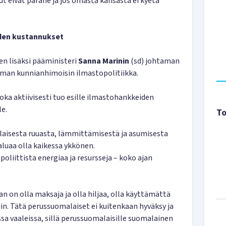
ut eivät parane ja jos omasta kansasta ei kyetä
iden kustannukset
n lisäksi pääministeri
Sanna Marinin
(sd) johtaman
lman kunnianhimoisin ilmastopolitiikka.
oka aktiivisesti tuo esille ilmastohankkeiden
le.
To
laisesta ruuasta, lämmittämisestä ja asumisesta
uaa olla kaikessa ykkönen.
iittista energiaa ja resursseja – koko ajan
 on olla maksaja ja olla hiljaa, olla käyttämättä
siin. Tätä perussuomalaiset ei kuitenkaan hyväksy ja
sa vaaleissa, sillä perussuomalaisille suomalainen