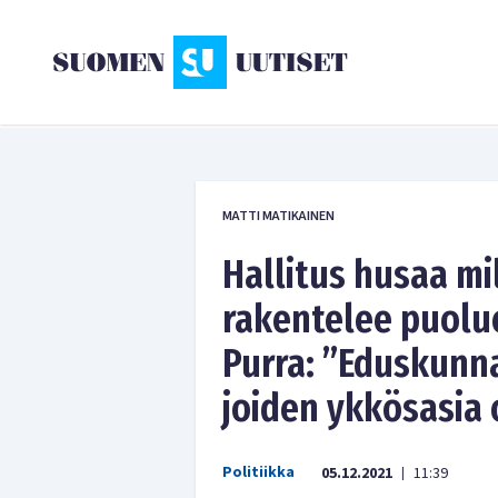
MATTI MATIKAINEN
Hallitus husaa mi
rakentelee puolue
Purra: ”Eduskunna
joiden ykkösasia
Politiikka
05.12.2021
11:39
|