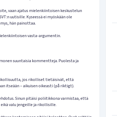
loite, vaan ajatus mielenkiintoisen keskustelun
SVT:n uutisille. Kyseessä ei myöskään ole
emys, hän painottaa.
i mielenkiintoisen vasta-argumentin.
 monen suuntaisia kommentteja. Puolesta ja
kollisuutta, jos rikolliset tietäisivät, että
 itseään – aikuisen oikeasti (på riktigt).
dotus. Sinun pitäisi poliitikkona varmistaa, että
ikä valu jengeille ja rikollisille.