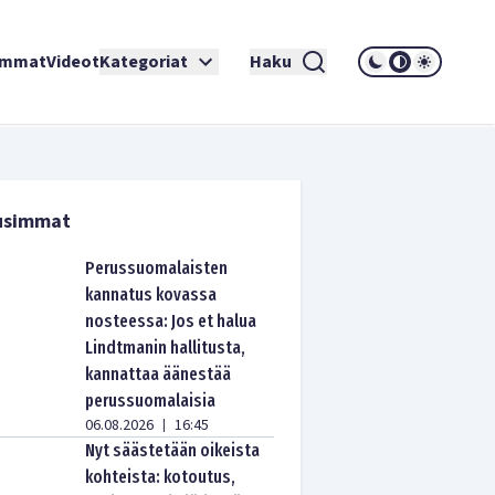
immat
Videot
Kategoriat
Haku
usimmat
Perussuomalaisten
kannatus kovassa
nosteessa: Jos et halua
Lindtmanin hallitusta,
kannattaa äänestää
perussuomalaisia
06.08.2026
16:45
|
Nyt säästetään oikeista
kohteista: kotoutus,