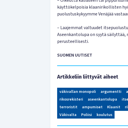
– Oikeutta käsiaseen tai pippurisum
käyttökelpoisia klaanirikollisten h
puolustuskykyymme Venäjää vastaa
– Laajemmat valtuudet itsepuolustuk
Aseenkantolupa on syytä säilyttää, m
perusteellisesti.
SUOMEN UUTISET
Artikkeliin liittyvät aiheet
väkivallan monopoli
argumentti
rikosrekisteri
aseenkantolupa
its
terroristit
ampumiset
Klaanit
r
Väkivalta
Poliisi
koulutus