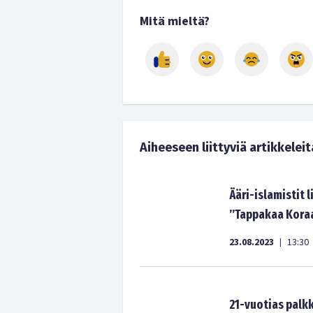
Mitä mieltä?
Aiheeseen liittyviä artikkeleit
Ääri-islamistit
”Tappakaa Koraa
23.08.2023
13:30
|
21-vuotias palk