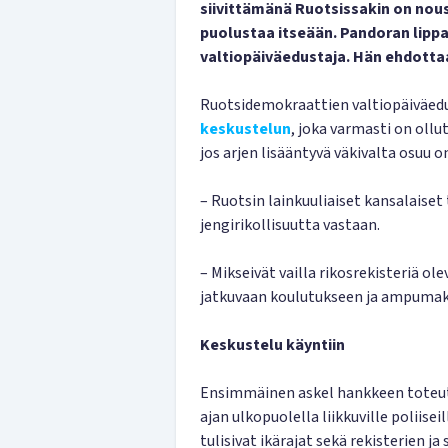
siivittämänä Ruotsissakin on no
puolustaa itseään. Pandoran lipp
valtiopäiväedustaja. Hän ehdottaa 
Ruotsidemokraattien valtiopäiväed
keskustelun
, joka varmasti on oll
jos arjen lisääntyvä väkivalta osuu 
– Ruotsin lainkuuliaiset kansalaiset
jengirikollisuutta vastaan.
– Mikseivät vailla rikosrekisteriä ole
jatkuvaan koulutukseen ja ampumako
Keskustelu käyntiin
Ensimmäinen askel hankkeen toteutta
ajan ulkopuolella liikkuville poliise
tulisivat ikärajat sekä rekisterien ja