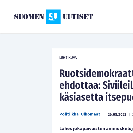
LEHTIKUVA
Ruotsidemokraat
ehdottaa: Siviilei
käsiasetta itsepu
Politiikka
Ulkomaat
25.08.2023
|
Lähes jokapäiväisten ammuskelujen