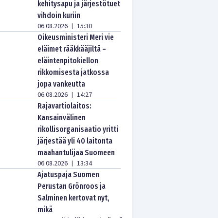
kehitysapu ja järjestötuet
vihdoin kuriin
06.08.2026
15:30
|
Oikeusministeri Meri vie
eläimet rääkkääjiltä –
eläintenpitokiellon
rikkomisesta jatkossa
jopa vankeutta
06.08.2026
14:27
|
Rajavartiolaitos:
Kansainvälinen
rikollisorganisaatio yritti
järjestää yli 40 laitonta
maahantulijaa Suomeen
06.08.2026
13:34
|
Ajatuspaja Suomen
Perustan Grönroos ja
Salminen kertovat nyt,
mikä