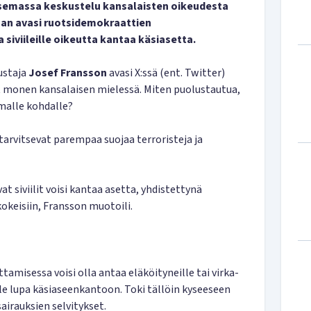
usemassa keskustelu kansalaisten oikeudesta
aan avasi ruotsidemokraattien
siviileille oikeutta kantaa käsiasetta.
ustaja
Josef Fransson
avasi X:ssä (ent. Twitter)
ut monen kansalaisen mielessä. Miten puolustautua,
omalle kohdalle?
 tarvitsevat parempaa suojaa terroristeja ja
vat siviilit voisi kantaa asetta, yhdistettynä
keisiin, Fransson muotoili.
misessa voisi olla antaa eläköityneille tai virka-
ille lupa käsiaseenkantoon. Toki tällöin kyseeseen
 sairauksien selvitykset.