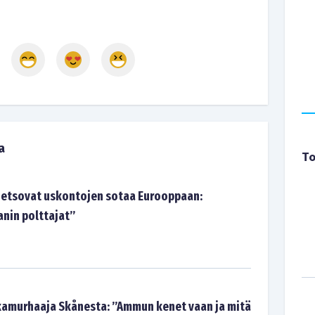
a
To
 lietsovat uskontojen sotaa Eurooppaan:
nin polttajat”
kamurhaaja Skånesta: ”Ammun kenet vaan ja mitä