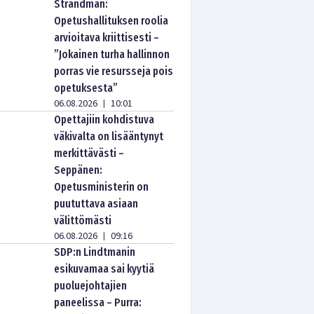
Strandman:
Opetushallituksen roolia
arvioitava kriittisesti –
”Jokainen turha hallinnon
porras vie resursseja pois
opetuksesta”
06.08.2026
10:01
|
Opettajiin kohdistuva
väkivalta on lisääntynyt
merkittävästi –
Seppänen:
Opetusministerin on
puututtava asiaan
välittömästi
06.08.2026
09:16
|
SDP:n Lindtmanin
esikuvamaa sai kyytiä
puoluejohtajien
paneelissa – Purra: