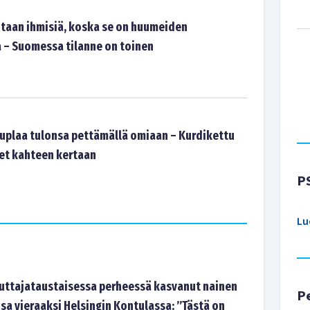
aan ihmisiä, koska se on huumeiden
– Suomessa tilanne on toinen
 tuplaa tulonsa pettämällä omiaan – Kurdikettu
et kahteen kertaan
P
Lu
tajataustaisessa perheessä kasvanut nainen
P
sa vieraaksi Helsingin Kontulassa: ”Tästä on