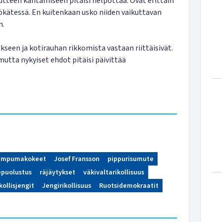
utteen kantamiseen pitäisi helpottaa. Ovat erittäin
yökätessä. En kuitenkaan usko niiden vaikuttavan
n.
seen ja kotirauhan rikkomista vastaan riittäisivät.
utta nykyiset ehdot pitäisi päivittää
ampumakokeet
Josef Fransson
pippurisumute
epuolustus
räjäytykset
väkivaltarikollisuus
ikollisjengit
Jengirikollisuus
Ruotsidemokraatit