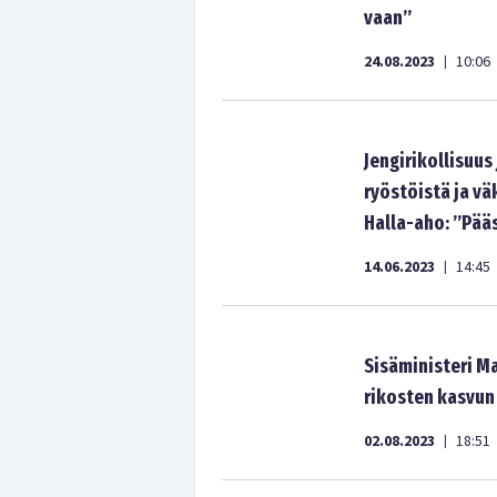
vaan”
24.08.2023
10:06
|
Jengirikollisuu
ryöstöistä ja vä
Halla-aho: ”Pääs
14.06.2023
14:45
|
Sisäministeri Ma
rikosten kasvun
02.08.2023
18:51
|