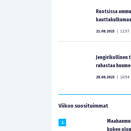
Ruotsissa ammut
kauttakulkumaa 
21.08.2023
12:57
|
Jengirikollinen
rahastaa huume
28.08.2023
10:54
|
Viikon suosituimmat
Maahanmuut
1
.
kokee olon