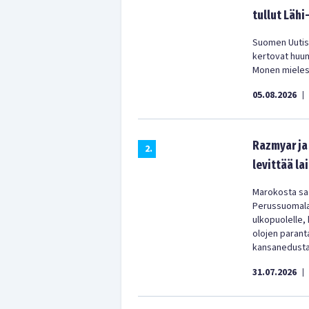
tullut Lähi
Suomen Uutist
kertovat huu
Monen mielest
05.08.2026
|
Razmyar ja 
2
.
levittää la
Marokosta saa
Perussuomala
ulkopuolelle,
olojen parant
kansanedustaj
31.07.2026
|