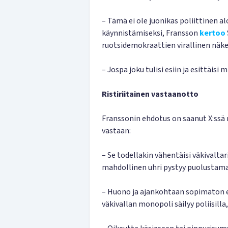
– Tämä ei ole juonikas poliittinen a
käynnistämiseksi, Fransson
kertoo
ruotsidemokraattien virallinen näk
– Jospa joku tulisi esiin ja esittäis
Ristiriitainen vastaanotto
Franssonin ehdotus on saanut X:ssä
vastaan:
– Se todellakin vähentäisi väkivaltari
mahdollinen uhri pystyy puolustamaan
– Huono ja ajankohtaan sopimaton eh
väkivallan monopoli säilyy poliisilla, e