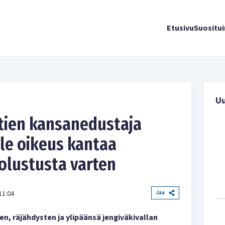
Etusivu
Suositu
U
tien kansanedustaja
lle oikeus kantaa
olustusta varten
Jaa
11:04
, räjähdysten ja ylipäänsä jengiväkivallan