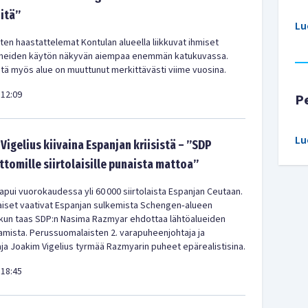
-itä”
Lu
en haastattelemat Kontulan alueella liikkuvat ihmiset
meiden käytön näkyvän aiempaa enemmän katukuvassa.
ä myös alue on muuttunut merkittävästi viime vuosina.
12:09
P
Lu
Vigelius kiivaina Espanjan kriisistä – ”SDP
ittomille siirtolaisille punaista mattoa”
pui vuorokaudessa yli 60 000 siirtolaista Espanjan Ceutaan.
iset vaativat Espanjan sulkemista Schengen‑alueen
 kun taas SDP:n Nasima Razmyar ehdottaa lähtöalueiden
amista. Perussuomalaisten 2. varapuheenjohtaja ja
a Joakim Vigelius tyrmää Razmyarin puheet epärealistisina.
18:45