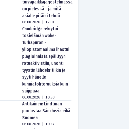
turvapaikkajärjestelmässä
on pielessä – ja mitä
asialle pitäisi tehdä
06.08.2026
12:01
|
Cambridge rekrytoi
tosielämän woke-
Turhapuron –
yliopistomaailma ihastui
plagioinnista epäiltyyn
rotuaktivistiin, unohti
tyystin lähdekritiikin ja
syyti hänelle
kunniatohtoruuksia kuin
saippuaa
06.08.2026
10:50
|
Antikainen: Lindtman
puolustaa Sánchezia eikä
Suomea
06.08.2026
10:37
|