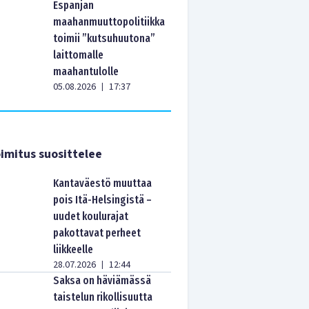
Espanjan
maahanmuuttopolitiikka
toimii ”kutsuhuutona”
laittomalle
maahantulolle
05.08.2026
17:37
|
imitus suosittelee
Kantaväestö muuttaa
pois Itä-Helsingistä –
uudet koulurajat
pakottavat perheet
liikkeelle
28.07.2026
12:44
|
Saksa on häviämässä
taistelun rikollisuutta