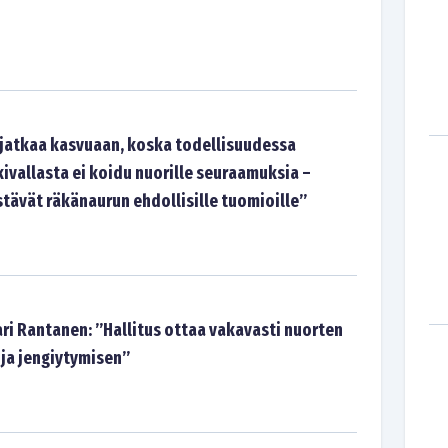
s jatkaa kasvuaan, koska todellisuudessa
kivallasta ei koidu nuorille seuraamuksia –
tävät räkänaurun ehdollisille tuomioille”
ri Rantanen: ”Hallitus ottaa vakavasti nuorten
 ja jengiytymisen”