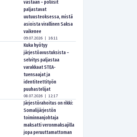
vastaan – poliisit
paljastavat
uutuusteoksessa, mistä
asioista virallinen Saksa
vaikenee
09.07.2026
16:11
|
Kuka hyötyy
järjestöavustuksista –
selvitys paljastaa
varakkaat STEA-
tuensaajat ja
identiteettityön
puuhastelijat
08.07.2026
12:17
|
Järjestörahoitus on rikki:
Somalijärjestön
toiminnanjohtaja
maksatti veronmaksajilla
jopa peruuttamattoman