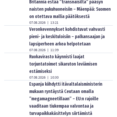
Britannia estää ”transnaisilta” pääsyn
naisten pukuhuoneisiin – Mäenpää: Suomen
on otettava mallia päätöksestä
07.08.2026
13:21
|
Veronkevennykset kohdistuvat vahvasti
pieni- ja keskituloisiin – palkansaajan ja
lapsiperheen arkea helpotetaan
07.08.2026
11:39
|
Ruokavirasto käynnisti laajat
torjuntatoimet sikaruton leviämisen
estämiseksi
07.08.2026
10:30
|
Espanja kiihdytti itävaltalaisministerin
mukaan ryntäystä Ceutaan omalla
”megamagneetillaan” – EU:n rajoille
vaaditaan tiukempaa valvontaa ja
turvapaikkakäsittelyn siirtämistä