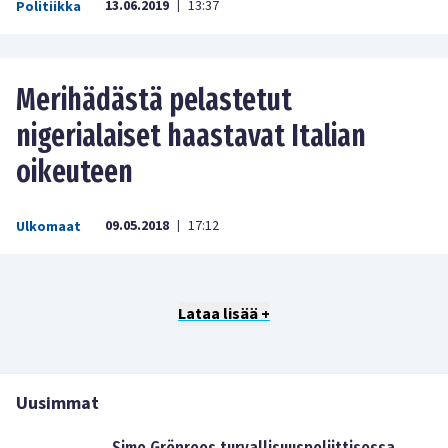
13.06.2019
13:37
Politiikka
|
Merihädästä pelastetut
nigerialaiset haastavat Italian
oikeuteen
09.05.2018
17:12
Ulkomaat
|
Lataa lisää +
Uusimmat
Simo Grönroos turvallisuuspoliittisessa