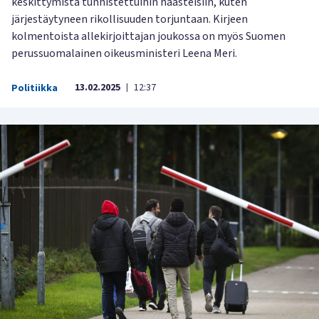
keskittymistä tunnistettuihin haasteisiin, kuten
järjestäytyneen rikollisuuden torjuntaan. Kirjeen
kolmentoista allekirjoittajan joukossa on myös Suomen
perussuomalainen oikeusministeri Leena Meri.
13.02.2025
12:37
Politiikka
|