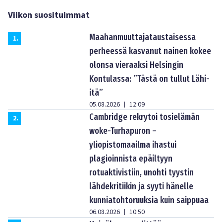
Viikon suosituimmat
Maahanmuuttajataustaisessa
1
.
perheessä kasvanut nainen kokee
olonsa vieraaksi Helsingin
Kontulassa: ”Tästä on tullut Lähi-
itä”
05.08.2026
12:09
|
Cambridge rekrytoi tosielämän
2
.
woke-Turhapuron –
yliopistomaailma ihastui
plagioinnista epäiltyyn
rotuaktivistiin, unohti tyystin
lähdekritiikin ja syyti hänelle
kunniatohtoruuksia kuin saippuaa
06.08.2026
10:50
|