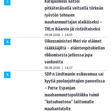
Käräjäoikeus katsoi
7
.
pitkäteräisellä veitsellä törkeän
ryöstön tehneen
maahanmuuttajan alaikäiseksi –
THL:n ikäarvio jäi ristiriitaiseksi
03.08.2026
14:33
|
Oikeusministeri Meri vie eläimet
8
.
rääkkääjiltä – eläintenpitokiellon
rikkomisesta jatkossa jopa
vankeutta
06.08.2026
14:27
|
SDP:n Lindtmanin esikuvamaa sai
9
.
kyytiä puoluejohtajien paneelissa
– Purra: Espanjan
maahanmuuttopolitiikka toimii
”kutsuhuutona” laittomalle
maahantulolle