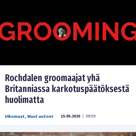
Rochdalen groomaajat yhä
Britanniassa karkotuspäätöksestä
huolimatta
15.05.2020
09:59
Ulkomaat
,
Muut uutiset
|