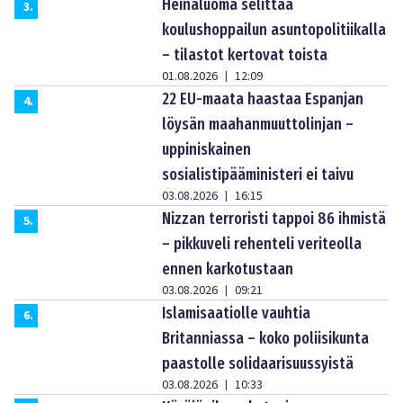
Heinäluoma selittää
3
.
koulushoppailun asuntopolitiikalla
– tilastot kertovat toista
01.08.2026
12:09
|
22 EU-maata haastaa Espanjan
4
.
löysän maahanmuuttolinjan –
uppiniskainen
sosialistipääministeri ei taivu
03.08.2026
16:15
|
Nizzan terroristi tappoi 86 ihmistä
5
.
– pikkuveli rehenteli veriteolla
ennen karkotustaan
03.08.2026
09:21
|
Islamisaatiolle vauhtia
6
.
Britanniassa – koko poliisikunta
paastolle solidaarisuussyistä
03.08.2026
10:33
|