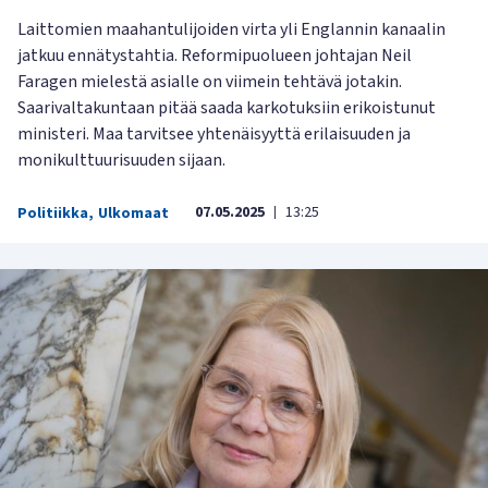
Laittomien maahantulijoiden virta yli Englannin kanaalin
jatkuu ennätystahtia. Reformipuolueen johtajan Neil
Faragen mielestä asialle on viimein tehtävä jotakin.
Saarivaltakuntaan pitää saada karkotuksiin erikoistunut
ministeri. Maa tarvitsee yhtenäisyyttä erilaisuuden ja
monikulttuurisuuden sijaan.
07.05.2025
13:25
Politiikka
,
Ulkomaat
|