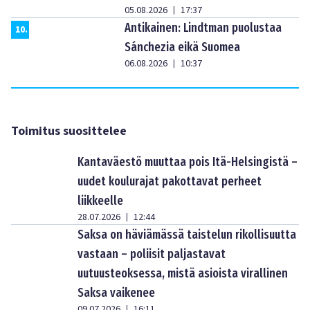
05.08.2026
17:37
|
Antikainen: Lindtman puolustaa
10
.
Sánchezia eikä Suomea
06.08.2026
10:37
|
Toimitus suosittelee
Kantaväestö muuttaa pois Itä-Helsingistä –
uudet koulurajat pakottavat perheet
liikkeelle
28.07.2026
12:44
|
Saksa on häviämässä taistelun rikollisuutta
vastaan – poliisit paljastavat
uutuusteoksessa, mistä asioista virallinen
Saksa vaikenee
09.07.2026
16:11
|