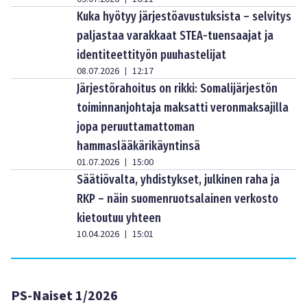
Kuka hyötyy järjestöavustuksista – selvitys
paljastaa varakkaat STEA-tuensaajat ja
identiteettityön puuhastelijat
08.07.2026
12:17
|
Järjestörahoitus on rikki: Somalijärjestön
toiminnanjohtaja maksatti veronmaksajilla
jopa peruuttamattoman
hammaslääkärikäyntinsä
01.07.2026
15:00
|
Säätiövalta, yhdistykset, julkinen raha ja
RKP – näin suomenruotsalainen verkosto
kietoutuu yhteen
10.04.2026
15:01
|
PS-Naiset 1/2026