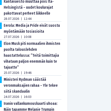
Kantaväestö muuttaa pois Itä-
.
Helsingistä – uudet koulurajat
pakottavat perheet liikkeelle
28.07.2026
12:44
|
Eerola: Media ja Pride eivät suostu
.
myöntämään tosiasioita
27.07.2026
10:08
|
Elon Musk piti normaalien ihmisten
.
puolta talouslehden
haastattelussa: ”Teitä toimittajia
vihataan paljon enemmän kuin te
tajuatte”
25.07.2026
19:46
|
Ministeri Rydman säästää
.
veronmaksajien rahaa – Yle tekee
siitä skandaalin
24.07.2026
16:03
|
Iranin vallankumouskaarti uhoaa:
.
Näin tapamme Melanie Trumpin