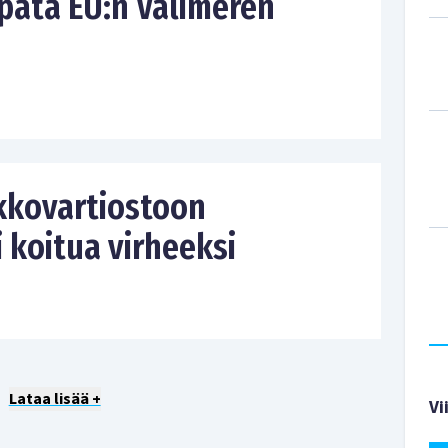
rpata EU:n Välimeren
ikkovartiostoon
 koitua virheeksi
Lataa lisää +
Vi