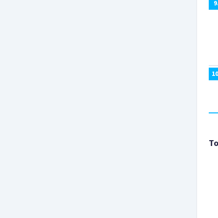
9
1
To