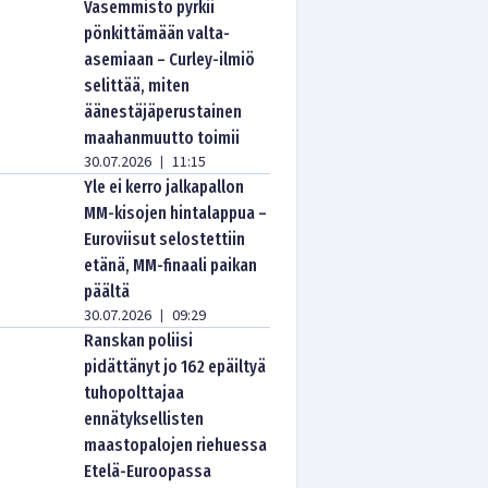
Vasemmisto pyrkii
pönkittämään valta-
asemiaan – Curley-ilmiö
selittää, miten
äänestäjäperustainen
maahanmuutto toimii
30.07.2026
11:15
|
Yle ei kerro jalkapallon
MM-kisojen hintalappua –
Euroviisut selostettiin
etänä, MM-finaali paikan
päältä
30.07.2026
09:29
|
Ranskan poliisi
pidättänyt jo 162 epäiltyä
tuhopolttajaa
ennätyksellisten
maastopalojen riehuessa
Etelä-Euroopassa