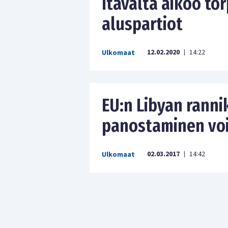
Itävalta aikoo to
aluspartiot
12.02.2020
14:22
Ulkomaat
|
EU:n Libyan rann
panostaminen voi
02.03.2017
14:42
Ulkomaat
|