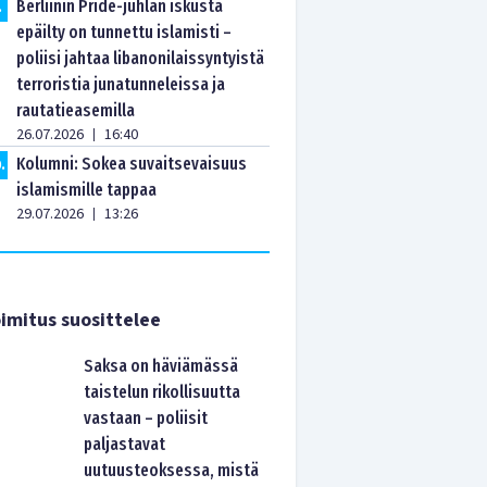
Berliinin Pride-juhlan iskusta
.
epäilty on tunnettu islamisti –
poliisi jahtaa libanonilaissyntyistä
terroristia junatunneleissa ja
rautatieasemilla
26.07.2026
16:40
|
Kolumni: Sokea suvaitsevaisuus
0
.
islamismille tappaa
29.07.2026
13:26
|
imitus suosittelee
Saksa on häviämässä
taistelun rikollisuutta
vastaan – poliisit
paljastavat
uutuusteoksessa, mistä