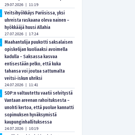
29.07.2026
11:19
|
Veitsihyökkäys Pariisissa, yksi
.
uhreista raskaana oleva nainen –
hyökkääjä huusi Allahia
27.07.2026
17:24
|
Maahantulija puukotti saksalaisen
.
opiskelijan kuoliaaksi avoimella
kadulla – Saksassa kasvaa
entisestään pelko, että kuka
tahansa voi joutua sattumalta
veitsi-iskun uhriksi
24.07.2026
11:41
|
SDP:n valtuutettu vaatii selvitystä
.
Vantaan areenan rahoituksesta –
unohti kertoa, että puolue kannatti
sopimuksen hyväksymistä
kaupunginhallituksessa
24.07.2026
10:19
|