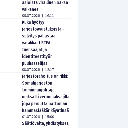
asioista virallinen Saksa
vaikenee
09.07.2026
16:11
|
Kuka hyötyy
järjestöavustuksista –
selvitys paljastaa
varakkaat STEA-
tuensaajat ja
identiteettityön
puuhastelijat
08.07.2026
12:17
|
Järjestörahoitus on rikki:
Somalijärjestön
toiminnanjohtaja
maksatti veronmaksajilla
jopa peruuttamattoman
hammaslääkärikäyntinsä
01.07.2026
15:00
|
Säätiövalta, yhdistykset,