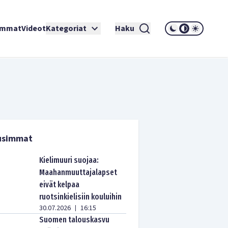
immat
Videot
Kategoriat
Haku
usimmat
Kielimuuri suojaa:
Maahanmuuttajalapset
eivät kelpaa
ruotsinkielisiin kouluihin
30.07.2026
16:15
|
Suomen talouskasvu