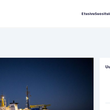
Etusivu
Suositu
U