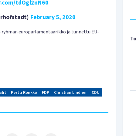
er.com/tdOgl2nN60
rhofstadt)
February 5, 2020
-ryhmän europarlamentaarikko ja tunnettu EU-
To
alit
Pertti Rönkkö
FDP
Christian Lindner
CDU