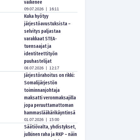
vaikenee
09.07.2026
16:11
|
Kuka hyötyy
järjestöavustuksista –
selvitys paljastaa
varakkaat STEA-
tuensaajat ja
identiteettityön
puuhastelijat
08.07.2026
12:17
|
Järjestörahoitus on rikki:
Somalijärjestön
toiminnanjohtaja
maksatti veronmaksajilla
jopa peruuttamattoman
hammaslääkärikäyntinsä
01.07.2026
15:00
|
Säätiövalta, yhdistykset,
julkinen raha ja RKP – näin