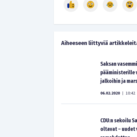
Aiheeseen liittyviä artikkeleit
Saksan vasemmi
pääministerille
jalkoihin ja mar
06.02.2020
10:42
|
CDU:n sekoilu Sa
oltavat – uudet