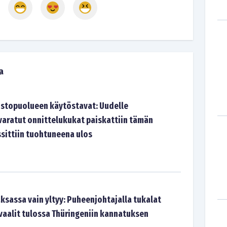
a
stopuolueen käytöstavat: Uudelle
 varatut onnittelukukat paiskattiin tämän
ssittiin tuohtuneena ulos
ksassa vain yltyy: Puheenjohtajalla tukalat
 vaalit tulossa Thüringeniin kannatuksen