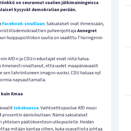
Rönkkö on seurannut vaalien jälkimainingeissa
salaiset kysyvät demokratian perään.
a
Facebook-sivuillaan
. Saksalaiset ovat ihmeissään,
 kristillisdemokraattien puheenjohtaja
Annegret
n huippupolitiikon suulla on vaadittu Thüringenin
nin AfD:n ja CDU:n edustajat eivät niitä halua.
meisesti oivaltanut, että uudet maapäivävaalit
lle sen tahriintuneen imagon vuoksi. CDU haluaa nyt
sormia napsauttamalla.
 kuin ilmaa
ävaalit
lokakuussa
. Vaihtoehtopuolue AfD nousi
4 prosentin äänisiivullaan. Nämä saksalaiset
n yhteisen päätöksenteon ulkopuolelle. Heidän
ottaa mitään kantaa siihen, kuka osavaltiota johtaa.