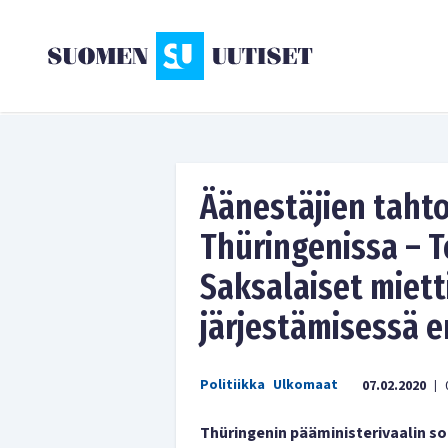
Äänestäjien tahto
Thüringenissa – T
Saksalaiset miett
järjestämisessä e
Politiikka
Ulkomaat
07.02.2020
|
Thüringenin pääministerivaalin so