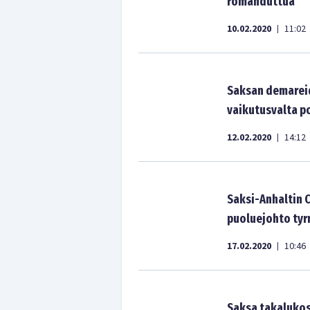
romahduttua
10.02.2020
11:02
|
Saksan demareid
vaikutusvalta p
12.02.2020
14:12
|
Saksi-Anhaltin 
puoluejohto tyr
17.02.2020
10:46
|
Saksa takalukos