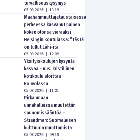
turvallisuuskysymys
05.08.2026
13:19
|
Maahanmuuttajataustaisessa
perheessä kasvanut nainen
kokee olonsa vieraaksi
Helsingin Kontulassa: ”Tästä
on tullut Lähi-itä”
05.08.2026
12:09
|
Yksityiskoulujen kysyntä
kasvaa – uusi kristillinen
kotikoulu aloittaa
Kouvolassa
05.08.2026
11:01
|
Pirkanmaan
uimahalleissa muutettiin
saunomissääntöä –
Strandman: Suomalaisen
kulttuurin muuttamista
05.08.2026
09:19
|