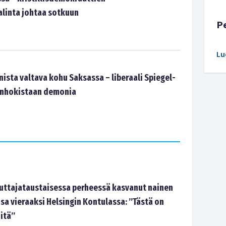
linta johtaa sotkuun
P
Lu
ista valtava kohu Saksassa – liberaali Spiegel-
 inhokistaan demonia
tajataustaisessa perheessä kasvanut nainen
sa vieraaksi Helsingin Kontulassa: ”Tästä on
-itä”