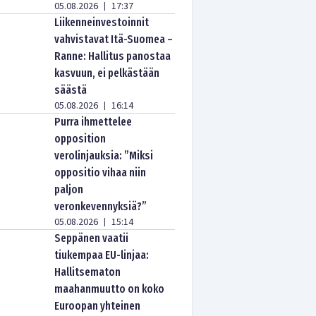
05.08.2026
17:37
|
Liikenneinvestoinnit
vahvistavat Itä-Suomea –
Ranne: Hallitus panostaa
kasvuun, ei pelkästään
säästä
05.08.2026
16:14
|
Purra ihmettelee
opposition
verolinjauksia: ”Miksi
oppositio vihaa niin
paljon
veronkevennyksiä?”
05.08.2026
15:14
|
Seppänen vaatii
tiukempaa EU-linjaa:
Hallitsematon
maahanmuutto on koko
Euroopan yhteinen