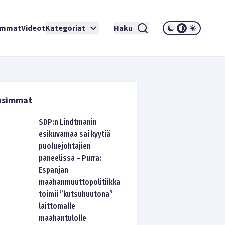
immat
Videot
Kategoriat
Haku
usimmat
SDP:n Lindtmanin
esikuvamaa sai kyytiä
puoluejohtajien
paneelissa – Purra:
Espanjan
maahanmuuttopolitiikka
toimii ”kutsuhuutona”
laittomalle
maahantulolle