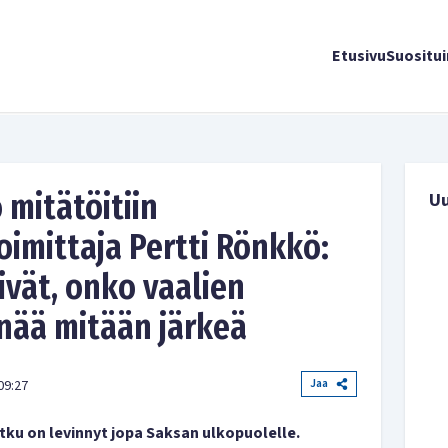
Etusivu
Suositu
 mitätöitiin
U
oimittaja Pertti Rönkkö:
ivät, onko vaalien
nää mitään järkeä
Jaa
09:27
tku on levinnyt jopa Saksan ulkopuolelle.