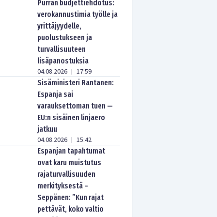
Purran budjettiehdotus:
verokannustimia työlle ja
yrittäjyydelle,
puolustukseen ja
turvallisuuteen
lisäpanostuksia
04.08.2026
17:59
|
Sisäministeri Rantanen:
Espanja sai
varauksettoman tuen —
EU:n sisäinen linjaero
jatkuu
04.08.2026
15:42
|
Espanjan tapahtumat
ovat karu muistutus
rajaturvallisuuden
merkityksestä –
Seppänen: ”Kun rajat
pettävät, koko valtio