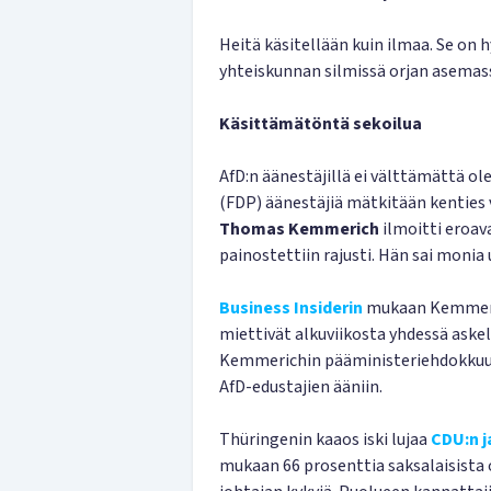
Heitä käsitellään kuin ilmaa. Se on 
yhteiskunnan silmissä orjan asemas
Käsittämätöntä sekoilua
AfD:n äänestäjillä ei välttämättä 
(FDP) äänestäjiä mätkitään kenties
Thomas Kemmerich
ilmoitti eroav
painostettiin rajusti. Hän sai monia
Business Insiderin
mukaan Kemmeri
miettivät alkuviikosta yhdessä aske
Kemmerichin pääministeriehdokkuude
AfD-edustajien ääniin.
Thüringenin kaaos iski lujaa
CDU:n j
mukaan 66 prosenttia saksalaisista 