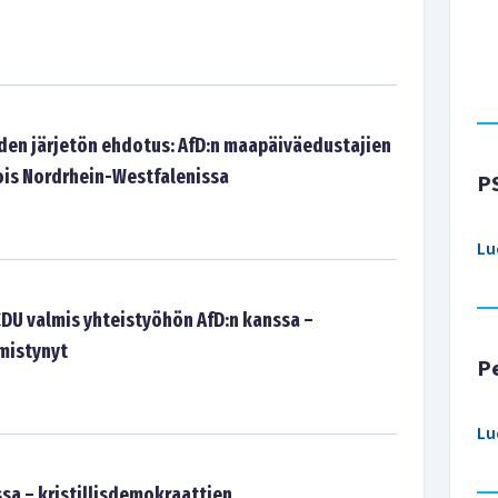
en järjetön ehdotus: AfD:n maapäiväedustajien
ois Nordrhein-Westfalenissa
P
Lu
CDU valmis yhteistyöhön AfD:n kanssa –
mistynyt
P
Lu
sa – kristillisdemokraattien