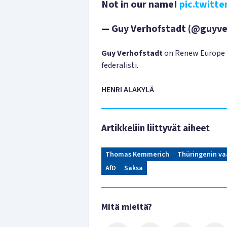
Not in our name!
pic.twitt
— Guy Verhofstadt (@guyve
Guy Verhofstadt
on Renew Europe 
federalisti.
HENRI ALAKYLÄ
Artikkeliin liittyvät aiheet
Thomas Kemmerich
Thüringenin va
AfD
Saksa
Mitä mieltä?