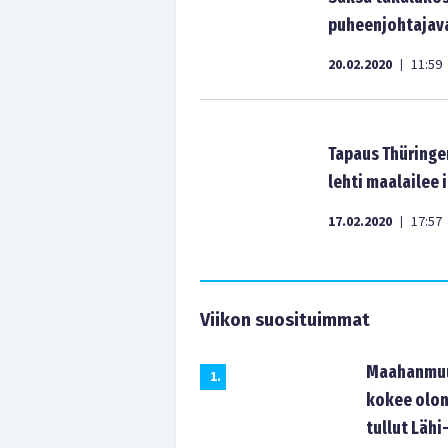
puheenjohtajava
20.02.2020
11:59
|
Tapaus Thüringen
lehti maalailee
17.02.2020
17:57
|
Viikon suosituimmat
Maahanmuut
1
.
kokee olon
tullut Lähi