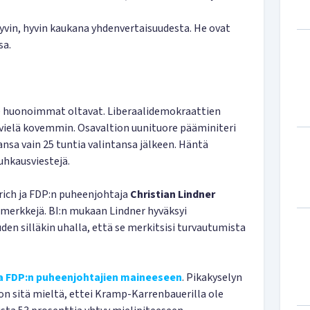
hyvin, hyvin kaukana yhdenvertaisuudesta. He ovat
sa.
ole huonoimmat oltavat. Liberaalidemokraattien
 vielä kovemmin. Osavaltion uunituore pääminiteri
ansa vain 25 tuntia valintansa jälkeen. Häntä
 uhkausviestejä.
ch ja FDP:n puheenjohtaja
Christian Lindner
lmerkkejä. BI:n mukaan Lindner hyväksyi
n silläkin uhalla, että se merkitsisi turvautumista
a FDP:n puheenjohtajien maineeseen
. Pikakyselyn
on sitä mieltä, ettei Kramp-Karrenbauerilla ole