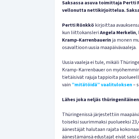
Saksassa asuva toimittaja Pertti 
vellonutta nettikirjoittelua. Sak
Pertti Rönkkö
kirjoittaa avauksens
kun liittokansleri
Angela Merkelin
,
Kramp-Karrenbauerin
ja monen muu
osavaltioon uusia maapäivävaaleja.
Uusia vaaleja ei tule, mikäli Thüringe
Kramp-Karrenbauer on myöhemmin il
tietäisivät rajuja tappioita puoluee
vain
”mitätöidä” vaalituloksen
– 
Lähes joka neljäs thüringeniläinen
Thüringenissä järjestettiin maapäiv
toiseksi suurimmaksi puolueeksi 23,
äänestäjät halutaan rajata kokonaa
äänestämänsä edustajat eivät saisi 