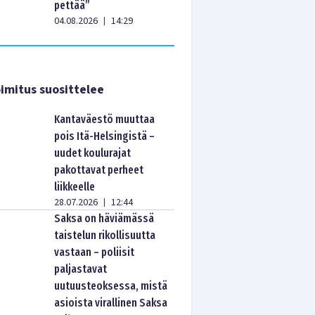
pettää”
04.08.2026
14:29
|
imitus suosittelee
Kantaväestö muuttaa
pois Itä-Helsingistä –
uudet koulurajat
pakottavat perheet
liikkeelle
28.07.2026
12:44
|
Saksa on häviämässä
taistelun rikollisuutta
vastaan – poliisit
paljastavat
uutuusteoksessa, mistä
asioista virallinen Saksa