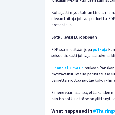
johtajan kykyjä. Puolueen kannattaji
Kohu jätti myös tahran Lindnerin ma
olevan taitoja johtaa puoluetta. FD
prosenttiin.
Sotku levisi Eurooppaan
FDP:ssä mietitään jopa
potkuja
Kemm
seisoo tiukasti johtajansa tukena. 
Financial Timesin
mukaan Ranskan 
myötävaikutuksella perustetussa 
painetta erottaa puolue koko ryhmä
Ei liene väärin sanoa, että kahden 
niin iso sotku, että se on ylittänyt k
What happened in
#Thuring