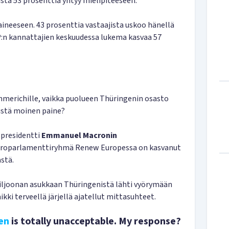
sta 53 prosenttia yhtyy mielipiteeseen.
ineeseen. 43 prosenttia vastaajista uskoo hänellä
P:n kannattajien keskuudessa lukema kasvaa 57
erichille, vaikka puolueen Thüringenin osasto
Mistä moinen paine?
presidentti
Emmanuel Macronin
europarlamenttiryhmä Renew Europessa on kasvanut
stä.
miljoonan asukkaan Thüringenistä lähti vyörymään
aikki terveellä järjellä ajatellut mittasuhteet.
en
is totally unacceptable. My response?