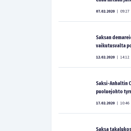
07.02.2020
09:27
|
Saksan demareid
vaikutusvalta p
12.02.2020
14:12
|
Saksi-Anhaltin 
puoluejohto tyr
17.02.2020
10:46
|
Saksa takalukos