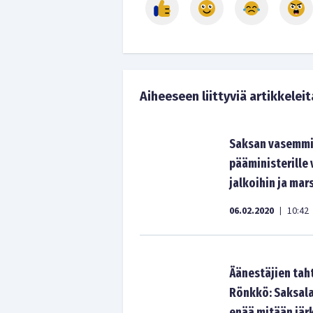
Aiheeseen liittyviä artikkeleit
Saksan vasemmi
pääministerille
jalkoihin ja mar
06.02.2020
10:42
|
Äänestäjien taht
Rönkkö: Saksala
enää mitään jär