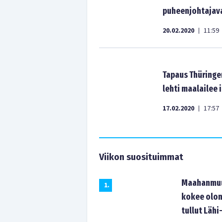
puheenjohtajava
20.02.2020
11:59
|
Tapaus Thüringen
lehti maalailee
17.02.2020
17:57
|
Viikon suosituimmat
Maahanmuut
1
.
kokee olon
tullut Lähi