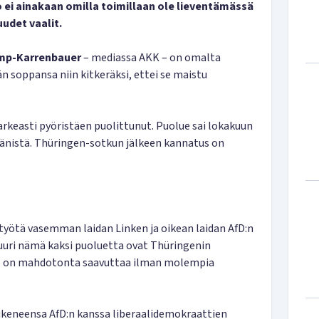
 ei ainakaan omilla toimillaan ole lieventämässä
uudet vaalit.
mp-Karrenbauer
– mediassa AKK – on omalta
oppansa niin kitkeräksi, ettei se maistu
rkeasti pyöristäen puolittunut. Puolue sai lokakuun
äänistä. Thüringen-sotkun jälkeen kannatus on
styötä vasemman laidan Linken ja oikean laidan AfD:n
uuri nämä kaksi puoluetta ovat Thüringenin
 on mahdotonta saavuttaa ilman molempia
eneensa AfD:n kanssa liberaalidemokraattien