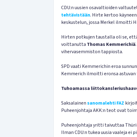
CDU:n uusien osavaltioiden valtuutet
tehtävistään
. Hirte kertoo käyneen
keskustelun, jossa Merkel ilmoitti H
Hirten potkujen taustalla oli se, et
voittanutta
Thomas Kemmerichiä
vihervasemmiston tappiosta.
SPD vaati Kemmerichin eroa sunnunt
Kemmerich ilmoitti eronsa astuvan 
Tuhoamassa liittokansleriushaa
Saksalainen
sanomalehti FAZ
kirjoi
Puheenjohtaja AKK:n teot ovat toim
Puheenjohtaja yritti taivuttaa Thür
Ilman CDU:n tukea uusia vaaleja ei 