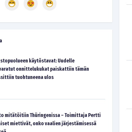
a
stopuolueen käytöstavat: Uudelle
 varatut onnittelukukat paiskattiin tämän
ssittiin tuohtuneena ulos
o mitätöitiin Thüringenissa – Toimittaja Pertti
iset miettivät, onko vaalien järjestämisessä
keä