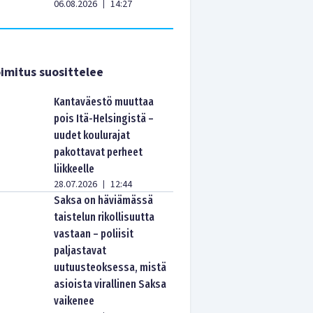
06.08.2026
14:27
|
imitus suosittelee
Kantaväestö muuttaa
pois Itä-Helsingistä –
uudet koulurajat
pakottavat perheet
liikkeelle
28.07.2026
12:44
|
Saksa on häviämässä
taistelun rikollisuutta
vastaan – poliisit
paljastavat
uutuusteoksessa, mistä
asioista virallinen Saksa
vaikenee