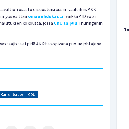
avaltion osasto ei suostuisi uusiin vaaleihin. AKK
aa myös esittää
omaa ehdokasta
, vaikka AfD voisi
allituksen kokousta, jossa
CDU taipuu
Thüringenin
To
vastaajista ei pidä AKK:ta sopivana puoluejohtajana.
-Karrenbauer
CDU