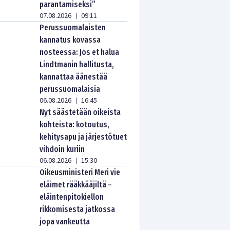
parantamiseksi”
07.08.2026
09:11
|
Perussuomalaisten
kannatus kovassa
nosteessa: Jos et halua
Lindtmanin hallitusta,
kannattaa äänestää
perussuomalaisia
06.08.2026
16:45
|
Nyt säästetään oikeista
kohteista: kotoutus,
kehitysapu ja järjestötuet
vihdoin kuriin
06.08.2026
15:30
|
Oikeusministeri Meri vie
eläimet rääkkääjiltä –
eläintenpitokiellon
rikkomisesta jatkossa
jopa vankeutta