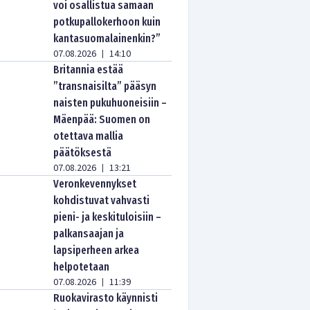
voi osallistua samaan
potkupallokerhoon kuin
kantasuomalainenkin?”
07.08.2026
14:10
|
Britannia estää
”transnaisilta” pääsyn
naisten pukuhuoneisiin –
Mäenpää: Suomen on
otettava mallia
päätöksestä
07.08.2026
13:21
|
Veronkevennykset
kohdistuvat vahvasti
pieni- ja keskituloisiin –
palkansaajan ja
lapsiperheen arkea
helpotetaan
07.08.2026
11:39
|
Ruokavirasto käynnisti