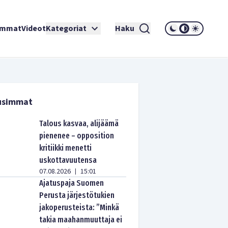
immat
Videot
Kategoriat
Haku
usimmat
Talous kasvaa, alijäämä
pienenee – opposition
kritiikki menetti
uskottavuutensa
07.08.2026
15:01
|
Ajatuspaja Suomen
Perusta järjestötukien
jakoperusteista: ”Minkä
takia maahanmuuttaja ei