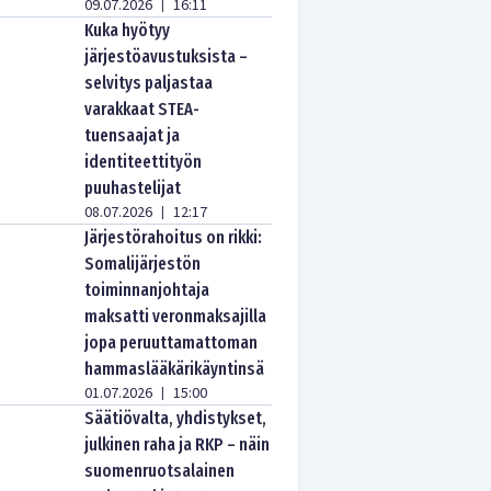
09.07.2026
16:11
|
Kuka hyötyy
järjestöavustuksista –
selvitys paljastaa
varakkaat STEA-
tuensaajat ja
identiteettityön
puuhastelijat
08.07.2026
12:17
|
Järjestörahoitus on rikki:
Somalijärjestön
toiminnanjohtaja
maksatti veronmaksajilla
jopa peruuttamattoman
hammaslääkärikäyntinsä
01.07.2026
15:00
|
Säätiövalta, yhdistykset,
julkinen raha ja RKP – näin
suomenruotsalainen