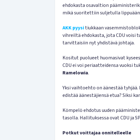
ehdokasta osavaltion pääministerik
mikä suoritettiin suljetulla lippuään
AKK pyysi
tiukkaan vasemmistoblokki
vihreiltä ehdokasta, jota CDU voisi 
tarvittaisiin nyt yhdistävä johtaja.
Kositut puolueet huomasivat kysees
CDU ei voi periaatteidensa vuoksi t
Ramelowia
.
Yksi vaihtoehto on äänestää tyhjää. 
edistää äänestäjiensä etua? Siksi k
Kömpelö ehdotus uuden pääministeri
tasolla. Hallituksessa ovat CDU ja S
Potkut voittajaa onnitelleelle