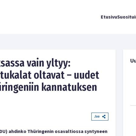
Etusivu
Suositu
sassa vain yltyy:
U
tukalat oltavat – uudet
üringeniin kannatuksen
Jaa
CDU) ahdinko Thüringenin osavaltiossa syntyneen