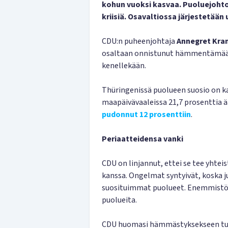
kohun vuoksi kasvaa. Puoluejohto
kriisiä. Osavaltiossa järjestetään 
CDU:n puheenjohtaja
Annegret Kra
osaltaan onnistunut hämmentämään s
kenellekään.
Thüringenissä puolueen suosio on ka
maapäivävaaleissa 21,7 prosenttia 
pudonnut 12 prosenttiin
.
Periaatteidensa vanki
CDU on linjannut, ettei se tee yhtei
kanssa. Ongelmat syntyivät, koska j
suosituimmat puolueet. Enemmistö
puolueita.
CDU huomasi hämmästyksekseen tuk