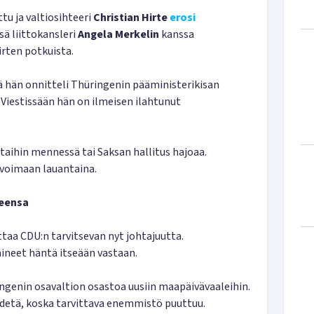
tu ja valtiosihteeri
Christian Hirte
erosi
sä liittokansleri
Angela Merkelin
kanssa
irten potkuista.
tä hän onnitteli Thüringenin pääministerikisan
. Viestissään hän on ilmeisen ilahtunut
aihin mennessä tai Saksan hallitus hajoaa.
voimaan lauantaina.
veensa
ttaa CDU:n tarvitsevan nyt johtajuutta.
ineet häntä itseään vastaan.
ingenin osavaltion osastoa uusiin maapäivävaaleihin.
pidetä, koska tarvittava enemmistö puuttuu.