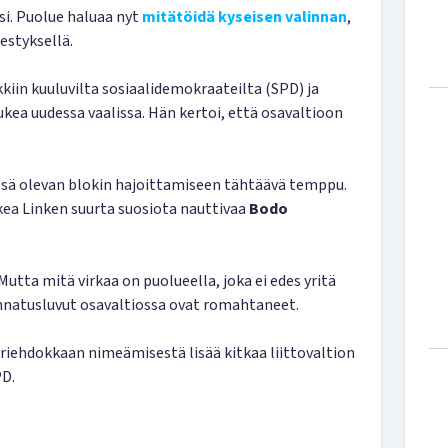
si. Puolue haluaa nyt
mitätöidä kyseisen valinnan
,
estyksellä.
in kuuluvilta sosiaalidemokraateilta (SPD) ja
tukea uudessa vaalissa. Hän kertoi, että osavaltioon
sä olevan blokin hajoittamiseen tähtäävä temppu.
ukea Linken suurta suosiota nauttivaa
Bodo
Mutta mitä virkaa on puolueella, joka ei edes yritä
annatusluvut osavaltiossa ovat romahtaneet.
ehdokkaan nimeämisestä lisää kitkaa liittovaltion
PD.