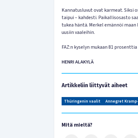
Kannatusluvut ovat karmeat. Siksi os
taipui – kahdesti. Paikallisosasto s
tukea häntä. Merkel emännöi maan h
uusiin vaaleihin.
FAZ:n kyselyn mukaan 81 prosenttia 
HENRI ALAKYLÄ
Artikkeliin liittyvät aiheet
Thüringenin vaalit
Annegret Kramp
Mitä mieltä?