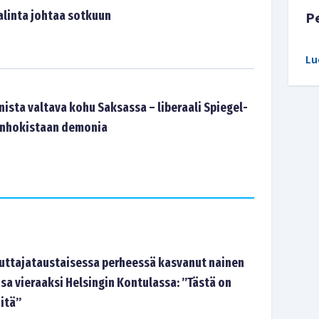
linta johtaa sotkuun
P
Lu
ista valtava kohu Saksassa – liberaali Spiegel-
 inhokistaan demonia
tajataustaisessa perheessä kasvanut nainen
sa vieraaksi Helsingin Kontulassa: ”Tästä on
-itä”