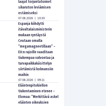
laajat torjuntatoimet
sikaruton leviämisen
estämiseksi
07.08.2026
10:30
|
Espanja kiihdytti
itävaltalaisministerin
mukaan ryntäystä
Ceutaan omalla
”megamagneetillaan” –
EU:n rajoille vaaditaan
tiukempaa valvontaa ja
turvapaikkakäsittelyn
siirtämistä kolmansiin
maihin
07.08.2026
09:21
|
Eläintenpitokiellon
tiukentaminen etenee –
Elomaa: ”Merkittävä askel
eläinten oikeuksien