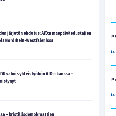
en järjetön ehdotus: AfD:n maapäiväedustajien
P
ois Nordrhein-Westfalenissa
Lu
CDU valmis yhteistyöhön AfD:n kanssa –
P
mistynyt
Lu
sa – kristillisdemokraattien