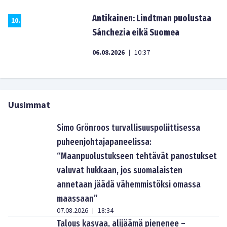
Antikainen: Lindtman puolustaa
10
.
Sánchezia eikä Suomea
06.08.2026
10:37
|
Uusimmat
Simo Grönroos turvallisuuspoliittisessa
puheenjohtajapaneelissa:
“Maanpuolustukseen tehtävät panostukset
valuvat hukkaan, jos suomalaisten
annetaan jäädä vähemmistöksi omassa
maassaan”
07.08.2026
18:34
|
Talous kasvaa, alijäämä pienenee –