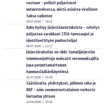
vastaan – poliisit paljastavat
uutuusteoksessa, mistä asioista virallinen
Saksa vaikenee
09.07.2026
16:11
|
Kuka hyötyy järjestöavustuksista – selvitys
paljastaa varakkaat STEA-tuensaajat ja
identiteettityön puuhastelijat
08.07.2026
12:17
|
Järjestörahoitus on rikki: Somalijärjestön
toiminnanjohtaja maksatti veronmaksajilla
jopa peruuttamattoman
hammaslääkärikäyntinsä
01.07.2026
15:00
|
Säätiövalta, yhdistykset, julkinen raha ja
RKP – näin suomenruotsalainen verkosto
kietoutuu yhteen
10.04.2026
15:01
|