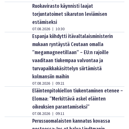
Ruokavirasto käynnisti laajat
torjuntatoimet sikaruton leviämisen
estämiseksi
07.08.2026
10:30
|
Espanja kiihdytti itävaltalaisministerin
mukaan ryntäystä Ceutaan omalla
”megamagneetillaan” – EU:n rajoille
vaaditaan tiukempaa valvontaa ja
turvapaikkakäsittelyn siirtämistä
kolmansiin maihin
07.08.2026
09:21
|
Eläintenpitokiellon tiukentaminen etenee –
Elomaa: ”Merkittävä askel eläinten
oikeuksien parantamiseksi”
07.08.2026
09:11
|
Perussuomalaisten kannatus kovassa