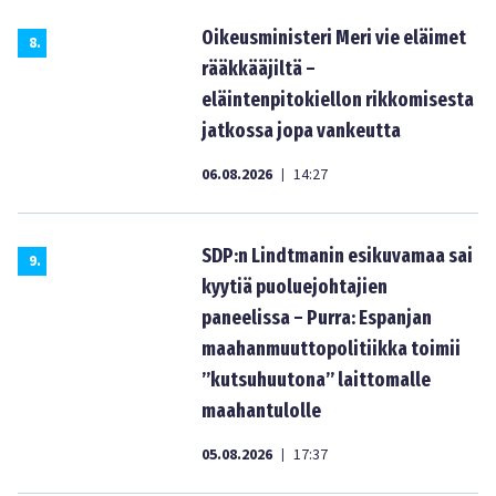
Oikeusministeri Meri vie eläimet
8
.
rääkkääjiltä –
eläintenpitokiellon rikkomisesta
jatkossa jopa vankeutta
06.08.2026
14:27
|
SDP:n Lindtmanin esikuvamaa sai
9
.
kyytiä puoluejohtajien
paneelissa – Purra: Espanjan
maahanmuuttopolitiikka toimii
”kutsuhuutona” laittomalle
maahantulolle
05.08.2026
17:37
|