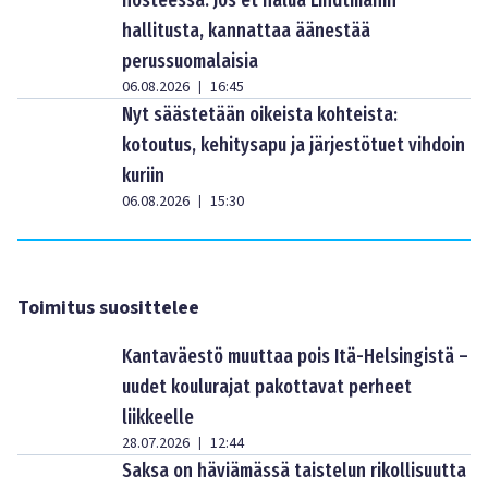
nosteessa: Jos et halua Lindtmanin
hallitusta, kannattaa äänestää
perussuomalaisia
06.08.2026
16:45
|
Nyt säästetään oikeista kohteista:
kotoutus, kehitysapu ja järjestötuet vihdoin
kuriin
06.08.2026
15:30
|
Toimitus suosittelee
Kantaväestö muuttaa pois Itä-Helsingistä –
uudet koulurajat pakottavat perheet
liikkeelle
28.07.2026
12:44
|
Saksa on häviämässä taistelun rikollisuutta