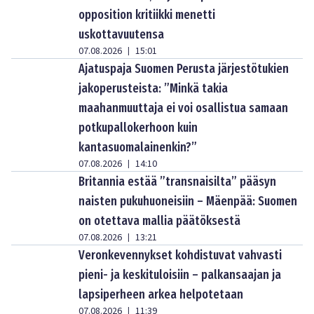
opposition kritiikki menetti
uskottavuutensa
07.08.2026
15:01
|
Ajatuspaja Suomen Perusta järjestötukien
jakoperusteista: ”Minkä takia
maahanmuuttaja ei voi osallistua samaan
potkupallokerhoon kuin
kantasuomalainenkin?”
07.08.2026
14:10
|
Britannia estää ”transnaisilta” pääsyn
naisten pukuhuoneisiin – Mäenpää: Suomen
on otettava mallia päätöksestä
07.08.2026
13:21
|
Veronkevennykset kohdistuvat vahvasti
pieni- ja keskituloisiin – palkansaajan ja
lapsiperheen arkea helpotetaan
07.08.2026
11:39
|