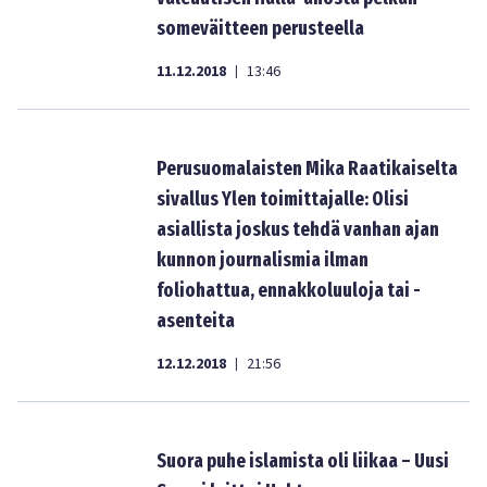
someväitteen perusteella
11.12.2018
13:46
|
Perusuomalaisten Mika Raatikaiselta
sivallus Ylen toimittajalle: Olisi
asiallista joskus tehdä vanhan ajan
kunnon journalismia ilman
foliohattua, ennakkoluuloja tai -
asenteita
12.12.2018
21:56
|
Suora puhe islamista oli liikaa – Uusi