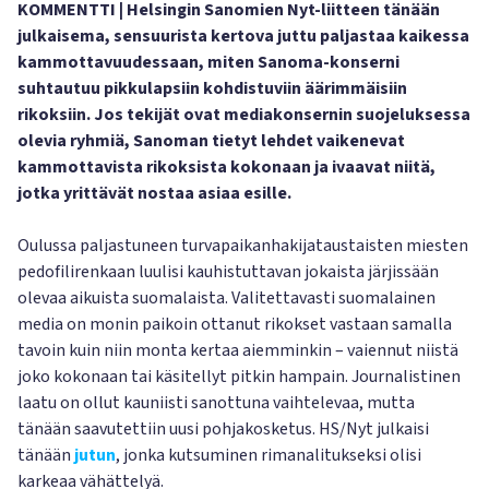
KOMMENTTI | Helsingin Sanomien Nyt-liitteen tänään
julkaisema, sensuurista kertova juttu paljastaa kaikessa
kammottavuudessaan, miten Sanoma-konserni
suhtautuu pikkulapsiin kohdistuviin äärimmäisiin
rikoksiin. Jos tekijät ovat mediakonsernin suojeluksessa
olevia ryhmiä, Sanoman tietyt lehdet vaikenevat
kammottavista rikoksista kokonaan ja ivaavat niitä,
jotka yrittävät nostaa asiaa esille.
Oulussa paljastuneen turvapaikanhakijataustaisten miesten
pedofilirenkaan luulisi kauhistuttavan jokaista järjissään
olevaa aikuista suomalaista. Valitettavasti suomalainen
media on monin paikoin ottanut rikokset vastaan samalla
tavoin kuin niin monta kertaa aiemminkin – vaiennut niistä
joko kokonaan tai käsitellyt pitkin hampain. Journalistinen
laatu on ollut kauniisti sanottuna vaihtelevaa, mutta
tänään saavutettiin uusi pohjakosketus. HS/Nyt julkaisi
tänään
jutun
, jonka kutsuminen rimanalitukseksi olisi
karkeaa vähättelyä.