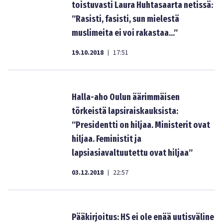
toistuvasti Laura Huhtasaarta netissä:
”Rasisti, fasisti, sun mielestä
muslimeita ei voi rakastaa…”
19.10.2018
17:51
|
Halla-aho Oulun äärimmäisen
törkeistä lapsiraiskauksista:
”Presidentti on hiljaa. Ministerit ovat
hiljaa. Feministit ja
lapsiasiavaltuutettu ovat hiljaa”
03.12.2018
22:57
|
Pääkirjoitus: HS ei ole enää uutisväline