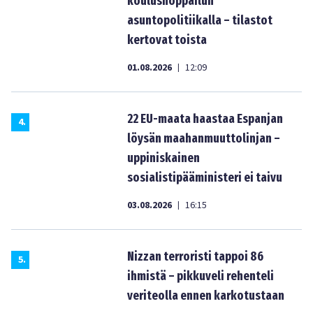
koulushoppailun
asuntopolitiikalla – tilastot
kertovat toista
01.08.2026
12:09
|
22 EU-maata haastaa Espanjan
4
.
löysän maahanmuuttolinjan –
uppiniskainen
sosialistipääministeri ei taivu
03.08.2026
16:15
|
Nizzan terroristi tappoi 86
5
.
ihmistä – pikkuveli rehenteli
veriteolla ennen karkotustaan