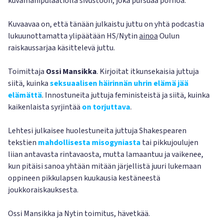
kuvamanipulaatiolla sivustoon, joka pursuaa pornoa.
Kuvaavaa on, että tänään julkaistu juttu on yhtä podcastia
lukuunottamatta ylipäätään HS/Nytin
ainoa
Oulun
raiskaussarjaa käsittelevä juttu.
Toimittaja
Ossi Mansikka
. Kirjoitat itkunsekaisia juttuja
siitä, kuinka
seksuaalisen häirinnän uhrin elämä jää
elämättä
. Innostuneita juttuja feministeistä ja siitä, kuinka
kaikenlaista syrjintää
on torjuttava
.
Lehtesi julkaisee huolestuneita juttuja Shakespearen
tekstien
mahdollisesta misogyniasta
tai pikkujoulujen
liian antavasta rintavaosta, mutta lamaantuu ja vaikenee,
kun pitäisi sanoa yhtään mitään järjellistä juuri lukemaan
oppineen pikkulapsen kuukausia kestäneestä
joukkoraiskauksesta.
Ossi Mansikka ja Nytin toimitus, hävetkää.