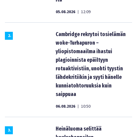
05.08.2026
12:09
|
Cambridge rekrytoi tosielämän
2
.
woke-Turhapuron –
yliopistomaailma ihastui
plagioinnista epäiltyyn
rotuaktivistiin, unohti tyystin
lähdekritiikin ja syyti hänelle
kunniatohtoruuksia kuin
saippuaa
06.08.2026
10:50
|
Heinäluoma selittää
3
.