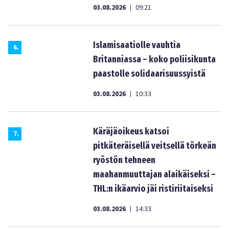
03.08.2026
09:21
|
Islamisaatiolle vauhtia
6
.
Britanniassa – koko poliisikunta
paastolle solidaarisuussyistä
03.08.2026
10:33
|
Käräjäoikeus katsoi
7
.
pitkäteräisellä veitsellä törkeän
ryöstön tehneen
maahanmuuttajan alaikäiseksi –
THL:n ikäarvio jäi ristiriitaiseksi
03.08.2026
14:33
|