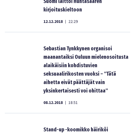
Suomi laittoi Huhtasaaren
kirjoituskieltoon
12.12.2018
22:29
|
Sebastian Tynkkynen organisoi
maanantaiksi Ouluun mielenosoitusta
alaikäisiin kohdistuvien
seksuaalirikosten vuoksi – ”Tätä
aihetta eivät päättäjät vain
yksinkertaisesti voi ohittaa”
08.12.2018
18:51
|
Stand-up -koomikko häiriköi