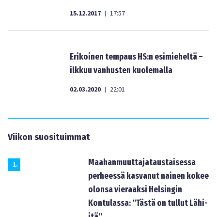
15.12.2017
17:57
|
Erikoinen tempaus HS:n esimieheltä –
ilkkuu vanhusten kuolemalla
02.03.2020
22:01
|
Viikon suosituimmat
Maahanmuuttajataustaisessa
1
.
perheessä kasvanut nainen kokee
olonsa vieraaksi Helsingin
Kontulassa: ”Tästä on tullut Lähi-
itä”