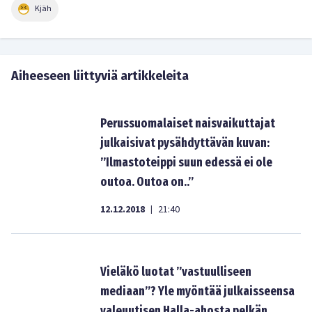
Kjäh
Aiheeseen liittyviä artikkeleita
Perussuomalaiset naisvaikuttajat
julkaisivat pysähdyttävän kuvan:
”Ilmastoteippi suun edessä ei ole
outoa. Outoa on..”
12.12.2018
21:40
|
Vieläkö luotat ”vastuulliseen
mediaan”? Yle myöntää julkaisseensa
valeuutisen Halla-ahosta pelkän