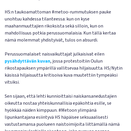
HS:n taukoamattoman #metoo-rummutuksen pauke
unohtuu kahdessa tilanteessa: kun on kyse
maahanmuuttajien rikoksista sekä silloin, kun on
mahdollisuus potkia perussuomalaisia. Kun tällä kertaa
nämä molemmat yhdistyivät, tulos on absurdi.
Perussuomalaiset naisvaikuttajat julkaisivat eilen
pysähdyttävän kuvan
, jossa protestoitiin Oulun
rikostapauksen ympärillä vallitsevaa hiljaisuutta. HS/Nytin
käsissä hiljaisuutta kritisoiva kuva muutettiin tympeäksi
vitsiksi.
Sen sijaan, että lehti kunnioittaisi naiskansanedustajien
oikeutta nostaa yhteiskunnallisia epäkohtia esille, se
hyökkää näiden kimppuun. #Metoon ylimpänä
lipunkantajana esiintyvä HS häpäisee seksuaalisesti
vastustamansa puolueen naistoimijoita liittämällä nämä