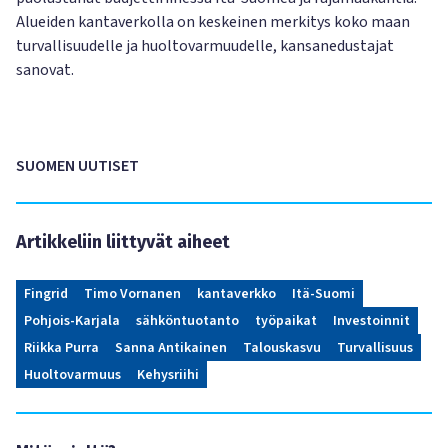
Alueiden kantaverkolla on keskeinen merkitys koko maan
turvallisuudelle ja huoltovarmuudelle, kansanedustajat
sanovat.
SUOMEN UUTISET
Artikkeliin liittyvät aiheet
Fingrid
Timo Vornanen
kantaverkko
Itä-Suomi
Pohjois-Karjala
sähköntuotanto
työpaikat
Investoinnit
Riikka Purra
Sanna Antikainen
Talouskasvu
Turvallisuus
Huoltovarmuus
Kehysriihi