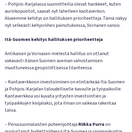
– Pohjois-Karjalassa suunnitteilla olevat hankkeet, kuten
aurinkopuistot, saavat nyt lähelleen kantaverkon.
Alueemme kehitys on hallituksen prioriteetteja. Tämä näkyy
nyt selkeästi kehysriihen painotuksessa, Vornanen sanoo.
Itä-Suomen kehitys hallituksen prioriteetteja
Antikaisen ja Vornasen mielestä hallitus on ottanut
vakavasti itäisen Suomen aseman vahvistamisen
muuttuneessa geopoliittisessa tilanteessa.
– Kantaverkkoon investoiminen on elintärkeää Itä-Suomen
ja Pohjois-Karjalan taloudelliselle kasvulle ja työpaikoille.
Kantaverkkoa voi kuvata yritysten investointien ja
työpaikkojen kivijalaksi, jota ilman on vaikeaa rakentaa
taloa.
– Perussuomalaisten puheenjohtaja
Riikka Purra
on
puolustanut budjettiriihessä Itä-Suomea ja rajamaakuntia.