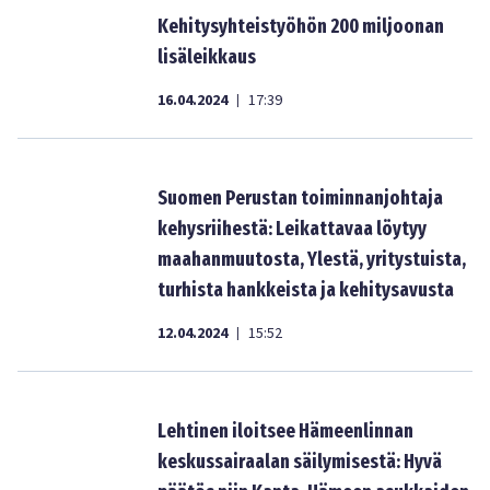
Kehitysyhteistyöhön 200 miljoonan
lisäleikkaus
16.04.2024
17:39
|
Suomen Perustan toiminnanjohtaja
kehysriihestä: Leikattavaa löytyy
maahanmuutosta, Ylestä, yritystuista,
turhista hankkeista ja kehitysavusta
12.04.2024
15:52
|
Lehtinen iloitsee Hämeenlinnan
keskussairaalan säilymisestä: Hyvä