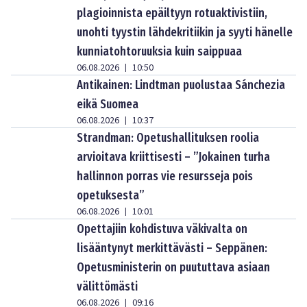
plagioinnista epäiltyyn rotuaktivistiin,
unohti tyystin lähdekritiikin ja syyti hänelle
kunniatohtoruuksia kuin saippuaa
06.08.2026
10:50
|
Antikainen: Lindtman puolustaa Sánchezia
eikä Suomea
06.08.2026
10:37
|
Strandman: Opetushallituksen roolia
arvioitava kriittisesti – ”Jokainen turha
hallinnon porras vie resursseja pois
opetuksesta”
06.08.2026
10:01
|
Opettajiin kohdistuva väkivalta on
lisääntynyt merkittävästi – Seppänen:
Opetusministerin on puututtava asiaan
välittömästi
06.08.2026
09:16
|