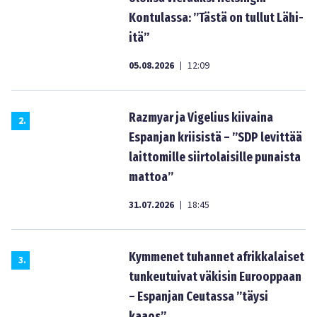
Kontulassa: ”Tästä on tullut Lähi-
itä”
05.08.2026
12:09
|
Razmyar ja Vigelius kiivaina
2
.
Espanjan kriisistä – ”SDP levittää
laittomille siirtolaisille punaista
mattoa”
31.07.2026
18:45
|
Kymmenet tuhannet afrikkalaiset
3
.
tunkeutuivat väkisin Eurooppaan
– Espanjan Ceutassa ”täysi
kaaos”