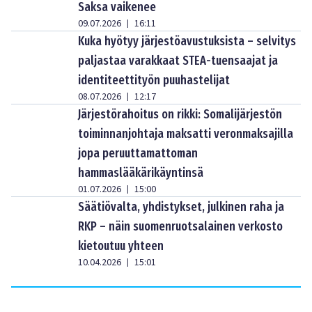
Saksa vaikenee
09.07.2026
16:11
|
Kuka hyötyy järjestöavustuksista – selvitys
paljastaa varakkaat STEA-tuensaajat ja
identiteettityön puuhastelijat
08.07.2026
12:17
|
Järjestörahoitus on rikki: Somalijärjestön
toiminnanjohtaja maksatti veronmaksajilla
jopa peruuttamattoman
hammaslääkärikäyntinsä
01.07.2026
15:00
|
Säätiövalta, yhdistykset, julkinen raha ja
RKP – näin suomenruotsalainen verkosto
kietoutuu yhteen
10.04.2026
15:01
|