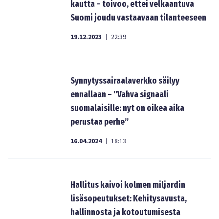
kautta – toivoo, ettei velkaantuva
Suomi joudu vastaavaan tilanteeseen
19.12.2023
22:39
|
Synnytyssairaalaverkko säilyy
ennallaan – ”Vahva signaali
suomalaisille: nyt on oikea aika
perustaa perhe”
16.04.2024
18:13
|
Hallitus kaivoi kolmen miljardin
lisäsopeutukset: Kehitysavusta,
hallinnosta ja kotoutumisesta