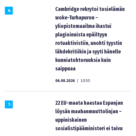
Cambridge rekrytoi tosielämän
6
.
woke-Turhapuron –
yliopistomaailma ihastui
plagioinnista epäiltyyn
rotuaktivistiin, unohti tyystin
lähdekritiikin ja syyti hänelle
kunniatohtoruuksia kuin
saippuaa
06.08.2026
10:50
|
22 EU-maata haastaa Espanjan
7
.
löysän maahanmuuttolinjan –
uppiniskainen
sosialistipääministeri ei taivu