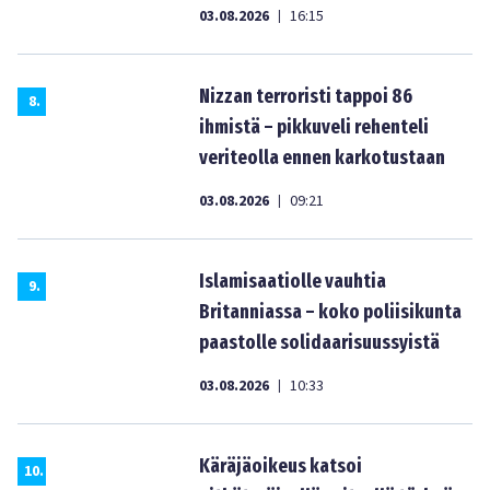
03.08.2026
16:15
|
Nizzan terroristi tappoi 86
8
.
ihmistä – pikkuveli rehenteli
veriteolla ennen karkotustaan
03.08.2026
09:21
|
Islamisaatiolle vauhtia
9
.
Britanniassa – koko poliisikunta
paastolle solidaarisuussyistä
03.08.2026
10:33
|
Käräjäoikeus katsoi
10
.