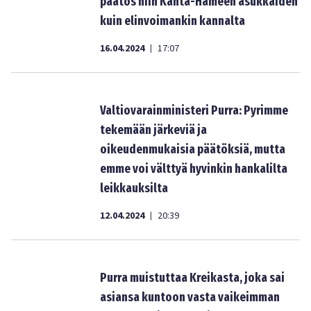
päätös niin Kanta-Hämeen asukkaiden
kuin elinvoimankin kannalta
16.04.2024
17:07
|
Valtiovarainministeri Purra: Pyrimme
tekemään järkeviä ja
oikeudenmukaisia päätöksiä, mutta
emme voi välttyä hyvinkin hankalilta
leikkauksilta
12.04.2024
20:39
|
Purra muistuttaa Kreikasta, joka sai
asiansa kuntoon vasta vaikeimman