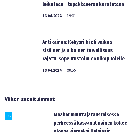
leikataan – tupakkaveroa korotetaan
16.04.2024
19:01
|
Antikainen: Kehysriihi oli vaikea –
sisäinen ja ulkoinen turvallisuus
rajattu sopeutustoimien ulkopuolelle
18.04.2024
08:55
|
Viikon suosituimmat
Maahanmuuttajataustaisessa
1
.
perheessä kasvanut nainen kokee
olonsa vieraaksi Helsingin