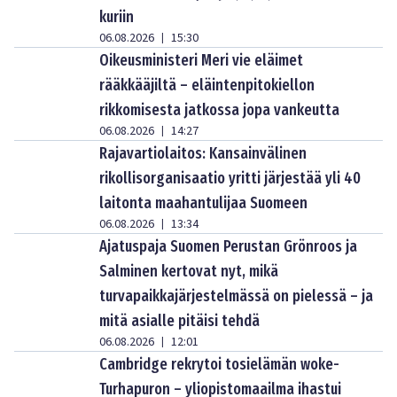
kuriin
06.08.2026
15:30
|
Oikeusministeri Meri vie eläimet
rääkkääjiltä – eläintenpitokiellon
rikkomisesta jatkossa jopa vankeutta
06.08.2026
14:27
|
Rajavartiolaitos: Kansainvälinen
rikollisorganisaatio yritti järjestää yli 40
laitonta maahantulijaa Suomeen
06.08.2026
13:34
|
Ajatuspaja Suomen Perustan Grönroos ja
Salminen kertovat nyt, mikä
turvapaikkajärjestelmässä on pielessä – ja
mitä asialle pitäisi tehdä
06.08.2026
12:01
|
Cambridge rekrytoi tosielämän woke-
Turhapuron – yliopistomaailma ihastui