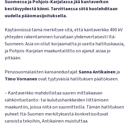
Suomessa ja Pohjois-Karjalassa jää kantaverkon
kestävyydestä kiinni. Tarvittaessa siitä huolehditaan
uudella pääomasijoituksella.
Käytännössä tämä merkitsee sitä, että kantaverkko 400 kV
yhteyden rakentaminen turvataan yhdenvertaisesti Itä-
Suomeen. Asia on ollut korjaamatta jo useita hallituskausia,
ja Pohjois-Karjalan maakuntaliitto on ajanut asiaa jo
pitkään.
Perussuomalaisten kansanedustajat
Sanna Antikainen
ja
Timo Vornanen
ovat tyytyväisiä hallituksen päätökseen.
– Kantaverkko mahdollistaa suuren mittakaavan
sähköntuotanto- tai kulutushankkeiden liittämisen
maakuntiin, joissa niitä on suunnitteilla. Tämän hallituksen
puheet Itä-Suomen merkityksestä konkretisoituvat
sanoista tekoihin, Antikainen muistuttaa.