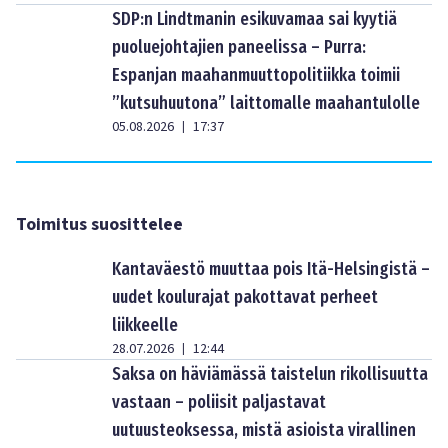
SDP:n Lindtmanin esikuvamaa sai kyytiä
puoluejohtajien paneelissa – Purra:
Espanjan maahanmuuttopolitiikka toimii
”kutsuhuutona” laittomalle maahantulolle
05.08.2026
17:37
|
Toimitus suosittelee
Kantaväestö muuttaa pois Itä-Helsingistä –
uudet koulurajat pakottavat perheet
liikkeelle
28.07.2026
12:44
|
Saksa on häviämässä taistelun rikollisuutta
vastaan – poliisit paljastavat
uutuusteoksessa, mistä asioista virallinen