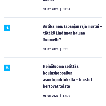
31.07.2026
08:04
|
Antikainen: Espanjan raja murtui –
4
.
tätäkö Lindtman haluaa
Suomelle?
31.07.2026
09:01
|
Heinäluoma selittää
5
.
koulushoppailun
asuntopolitiikalla – tilastot
kertovat toista
01.08.2026
12:09
|