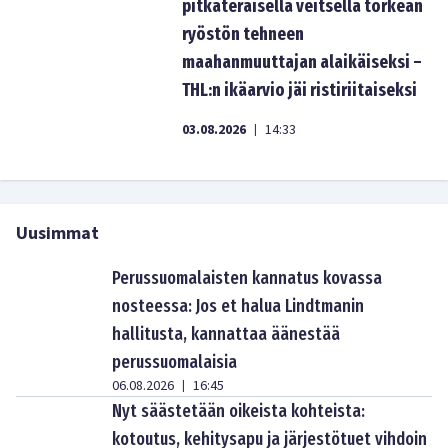
pitkäteräisellä veitsellä törkeän
ryöstön tehneen
maahanmuuttajan alaikäiseksi –
THL:n ikäarvio jäi ristiriitaiseksi
03.08.2026
14:33
|
Uusimmat
Perussuomalaisten kannatus kovassa
nosteessa: Jos et halua Lindtmanin
hallitusta, kannattaa äänestää
perussuomalaisia
06.08.2026
16:45
|
Nyt säästetään oikeista kohteista:
kotoutus, kehitysapu ja järjestötuet vihdoin