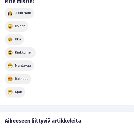
Mitä mieltä?
Juuri Näin
Iloinen
Itku
Kiukkuinen
Mahtavaa
Rakkaus
Kjäh
Aiheeseen liittyviä artikkeleita