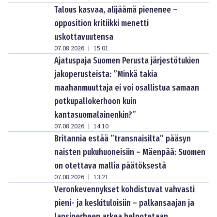
Talous kasvaa, alijäämä pienenee –
opposition kritiikki menetti
uskottavuutensa
07.08.2026
15:01
|
Ajatuspaja Suomen Perusta järjestötukien
jakoperusteista: ”Minkä takia
maahanmuuttaja ei voi osallistua samaan
potkupallokerhoon kuin
kantasuomalainenkin?”
07.08.2026
14:10
|
Britannia estää ”transnaisilta” pääsyn
naisten pukuhuoneisiin – Mäenpää: Suomen
on otettava mallia päätöksestä
07.08.2026
13:21
|
Veronkevennykset kohdistuvat vahvasti
pieni- ja keskituloisiin – palkansaajan ja
lapsiperheen arkea helpotetaan