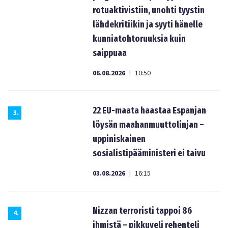
rotuaktivistiin, unohti tyystin
lähdekritiikin ja syyti hänelle
kunniatohtoruuksia kuin
saippuaa
06.08.2026
10:50
|
22 EU-maata haastaa Espanjan
3
.
löysän maahanmuuttolinjan –
uppiniskainen
sosialistipääministeri ei taivu
03.08.2026
16:15
|
Nizzan terroristi tappoi 86
4
.
ihmistä – pikkuveli rehenteli