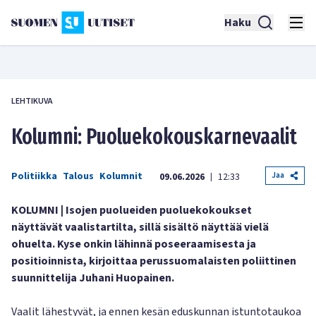
Haku
LEHTIKUVA
Kolumni: Puoluekokouskarnevaalit
Politiikka
Talous
Kolumnit
Jaa
09.06.2026
12:33
|
KOLUMNI | Isojen puolueiden puoluekokoukset
näyttävät vaalistartilta, sillä sisältö näyttää vielä
ohuelta. Kyse onkin lähinnä poseeraamisesta ja
positioinnista, kirjoittaa perussuomalaisten poliittinen
suunnittelija Juhani Huopainen.
Vaalit lähestyvät, ja ennen kesän eduskunnan istuntotaukoa