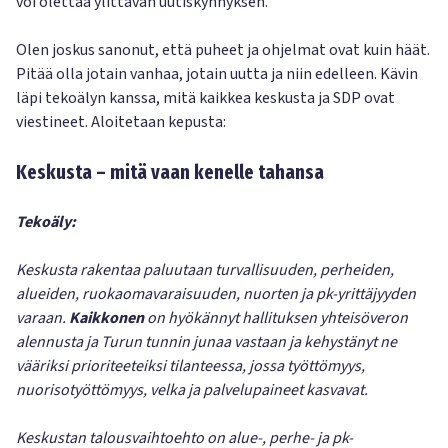
voi olettaa ylittävän uutiskynnyksen.
Olen joskus sanonut, että puheet ja ohjelmat ovat kuin häät.
Pitää olla jotain vanhaa, jotain uutta ja niin edelleen. Kävin
läpi tekoälyn kanssa, mitä kaikkea keskusta ja SDP ovat
viestineet. Aloitetaan kepusta:
Keskusta – mitä vaan kenelle tahansa
Tekoäly:
Keskusta rakentaa paluutaan turvallisuuden, perheiden,
alueiden, ruokaomavaraisuuden, nuorten ja pk-yrittäjyyden
varaan.
Kaikkonen
on hyökännyt hallituksen yhteisöveron
alennusta ja Turun tunnin junaa vastaan ja kehystänyt ne
vääriksi prioriteeteiksi tilanteessa, jossa työttömyys,
nuorisotyöttömyys, velka ja palvelupaineet kasvavat.
Keskustan talousvaihtoehto on alue-, perhe- ja pk-