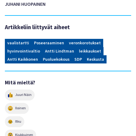
JUHANI HUOPAINEN
Artikkeliin liittyvät aiheet
vaalistartti
Poseeraaminen
veronkorotukset
hyvinvointivaltio
Antti Lindtman
leikkaukset
Antti Kaikkonen
Puoluekokous
SDP
Keskusta
Mitä mieltä?
Juuri Näin
Iloinen
Itku
Kiukkuinen