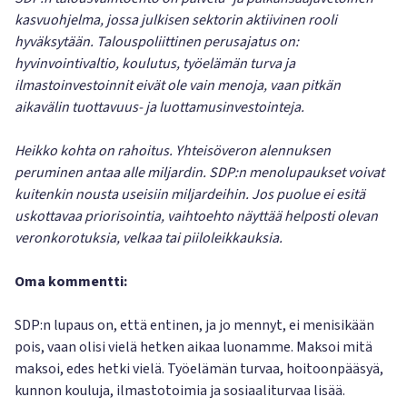
kasvuohjelma, jossa julkisen sektorin aktiivinen rooli
hyväksytään. Talouspoliittinen perusajatus on:
hyvinvointivaltio, koulutus, työelämän turva ja
ilmastoinvestoinnit eivät ole vain menoja, vaan pitkän
aikavälin tuottavuus- ja luottamusinvestointeja.
Heikko kohta on rahoitus. Yhteisöveron alennuksen
peruminen antaa alle miljardin. SDP:n menolupaukset voivat
kuitenkin nousta useisiin miljardeihin. Jos puolue ei esitä
uskottavaa priorisointia, vaihtoehto näyttää helposti olevan
veronkorotuksia, velkaa tai piiloleikkauksia.
Oma kommentti:
SDP:n lupaus on, että entinen, ja jo mennyt, ei menisikään
pois, vaan olisi vielä hetken aikaa luonamme. Maksoi mitä
maksoi, edes hetki vielä. Työelämän turvaa, hoitoonpääsyä,
kunnon kouluja, ilmastotoimia ja sosiaaliturvaa lisää.