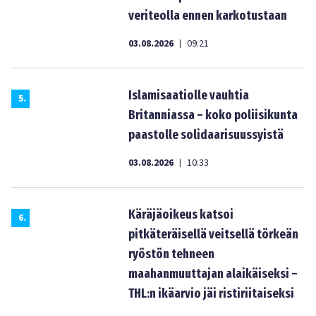
veriteolla ennen karkotustaan
03.08.2026
09:21
|
Islamisaatiolle vauhtia
5
.
Britanniassa – koko poliisikunta
paastolle solidaarisuussyistä
03.08.2026
10:33
|
Käräjäoikeus katsoi
6
.
pitkäteräisellä veitsellä törkeän
ryöstön tehneen
maahanmuuttajan alaikäiseksi –
THL:n ikäarvio jäi ristiriitaiseksi