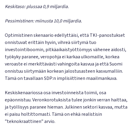
Keskitaso: plussaa 0,9 miljardia.
Pessimistinen: miinusta 10,0 miljardia.
Optimistinen skenaario edellyttäisi, että TKI-panostukset
onnistuvat erittäin hyvin, vihreä siirtymä tuo
investointiboomin, pitkäaikaistyöttömyys vähenee aidosti,
työkyky paranee, veropohja ei karkaa ulkomaille, korkea
veroaste ei merkittävästi vahingoita kasvua ja että Suomi
onnistuu siirtymään korkean jalostusasteen kasvumalliin.
Tämä on tavallaan SDP:n implisiittinen maailmankuva.
Keskiskenaariossa osa investoinneista toimii, osa
epäonnistuu. Veronkorotuksista tulee jonkin verran haittaa,
ja työllisyys paranee hieman. Julkinen sektori kasvaa, mutta
ei paisu holtittomasti. Tämä on ehkä realistisin
”teknokraattinen” arvio.