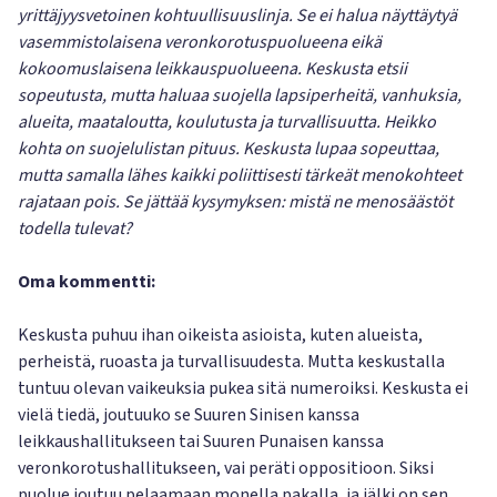
yrittäjyysvetoinen kohtuullisuuslinja. Se ei halua näyttäytyä
vasemmistolaisena veronkorotuspuolueena eikä
kokoomuslaisena leikkauspuolueena. Keskusta etsii
sopeutusta, mutta haluaa suojella lapsiperheitä, vanhuksia,
alueita, maataloutta, koulutusta ja turvallisuutta. Heikko
kohta on suojelulistan pituus. Keskusta lupaa sopeuttaa,
mutta samalla lähes kaikki poliittisesti tärkeät menokohteet
rajataan pois. Se jättää kysymyksen: mistä ne menosäästöt
todella tulevat?
Oma kommentti:
Keskusta puhuu ihan oikeista asioista, kuten alueista,
perheistä, ruoasta ja turvallisuudesta. Mutta keskustalla
tuntuu olevan vaikeuksia pukea sitä numeroiksi. Keskusta ei
vielä tiedä, joutuuko se Suuren Sinisen kanssa
leikkaushallitukseen tai Suuren Punaisen kanssa
veronkorotushallitukseen, vai peräti oppositioon. Siksi
puolue joutuu pelaamaan monella pakalla, ja jälki on sen