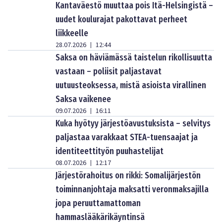
Kantaväestö muuttaa pois Itä-Helsingistä –
uudet koulurajat pakottavat perheet
liikkeelle
28.07.2026
12:44
|
Saksa on häviämässä taistelun rikollisuutta
vastaan – poliisit paljastavat
uutuusteoksessa, mistä asioista virallinen
Saksa vaikenee
09.07.2026
16:11
|
Kuka hyötyy järjestöavustuksista – selvitys
paljastaa varakkaat STEA-tuensaajat ja
identiteettityön puuhastelijat
08.07.2026
12:17
|
Järjestörahoitus on rikki: Somalijärjestön
toiminnanjohtaja maksatti veronmaksajilla
jopa peruuttamattoman
hammaslääkärikäyntinsä