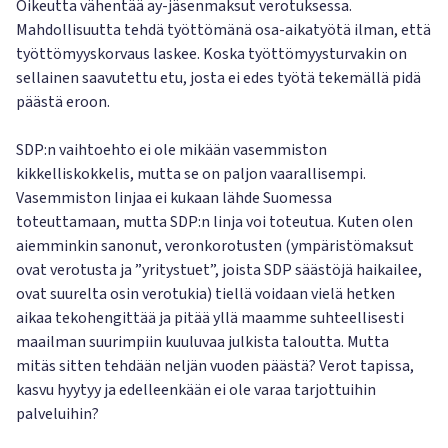
Oikeutta vähentää ay-jäsenmaksut verotuksessa.
Mahdollisuutta tehdä työttömänä osa-aikatyötä ilman, että
työttömyyskorvaus laskee. Koska työttömyysturvakin on
sellainen saavutettu etu, josta ei edes työtä tekemällä pidä
päästä eroon.
SDP:n vaihtoehto ei ole mikään vasemmiston
kikkelliskokkelis, mutta se on paljon vaarallisempi.
Vasemmiston linjaa ei kukaan lähde Suomessa
toteuttamaan, mutta SDP:n linja voi toteutua. Kuten olen
aiemminkin sanonut, veronkorotusten (ympäristömaksut
ovat verotusta ja ”yritystuet”, joista SDP säästöjä haikailee,
ovat suurelta osin verotukia) tiellä voidaan vielä hetken
aikaa tekohengittää ja pitää yllä maamme suhteellisesti
maailman suurimpiin kuuluvaa julkista taloutta. Mutta
mitäs sitten tehdään neljän vuoden päästä? Verot tapissa,
kasvu hyytyy ja edelleenkään ei ole varaa tarjottuihin
palveluihin?