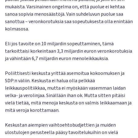
mukaista. Varsinainen ongelma on, että puolue ei kehtaa
sanoa sopivia menosäästöjä. Vain suhdeluvun puolue saa
sanottua – veronkorotuksia saa sopeutuksesta olla enintään
kolmasosa.
Eli jos tavoite on 10 miljardin sopeuttaminen, tämä
tarkoittaisi korkeintaan 3,3 miljardin euron veronkorotuksia
ja vähintään 6,7 miljardin euron menoleikkauksia.
Poliittisesti keskusta yrittää asemoitua kokoomuksen ja
SDP:n väliin. Keskusta ei halua olla pelkkää
leikkauspolitiikkaa, mutta ei myöskään vasemman laidan
velka- ja verolinjaa. Sinällään ihan ok. Mutta sitten pitäisi
vielä tietää, mitä menoja keskusta on valmis leikkaamaan ja
mitä veroja korottamaan.
Keskustan aiempien vaihtoehtobudjettien ja muiden
ulostulojen perusteella pääsy tavoitelukuihin on vielä