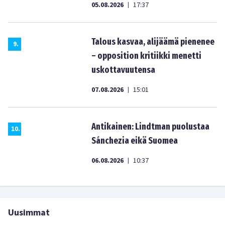
05.08.2026
17:37
|
Talous kasvaa, alijäämä pienenee
9
.
– opposition kritiikki menetti
uskottavuutensa
07.08.2026
15:01
|
Antikainen: Lindtman puolustaa
10
.
Sánchezia eikä Suomea
06.08.2026
10:37
|
Uusimmat