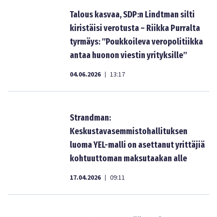
Talous kasvaa, SDP:n Lindtman silti
kiristäisi verotusta – Riikka Purralta
tyrmäys: ”Poukkoileva veropolitiikka
antaa huonon viestin yrityksille”
04.06.2026
13:17
|
Strandman:
Keskustavasemmistohallituksen
luoma YEL-malli on asettanut yrittäjiä
kohtuuttoman maksutaakan alle
17.04.2026
09:11
|