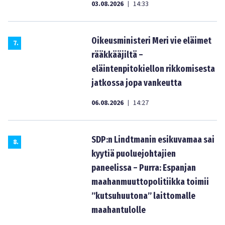
03.08.2026
14:33
|
Oikeusministeri Meri vie eläimet
7
.
rääkkääjiltä –
eläintenpitokiellon rikkomisesta
jatkossa jopa vankeutta
06.08.2026
14:27
|
SDP:n Lindtmanin esikuvamaa sai
8
.
kyytiä puoluejohtajien
paneelissa – Purra: Espanjan
maahanmuuttopolitiikka toimii
”kutsuhuutona” laittomalle
maahantulolle