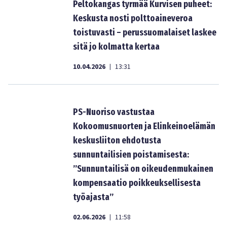
Peltokangas tyrmää Kurvisen puheet:
Keskusta nosti polttoaineveroa
toistuvasti – perussuomalaiset laskee
sitä jo kolmatta kertaa
10.04.2026
13:31
|
PS-Nuoriso vastustaa
Kokoomusnuorten ja Elinkeinoelämän
keskusliiton ehdotusta
sunnuntailisien poistamisesta:
”Sunnuntailisä on oikeudenmukainen
kompensaatio poikkeuksellisesta
työajasta”
02.06.2026
11:58
|