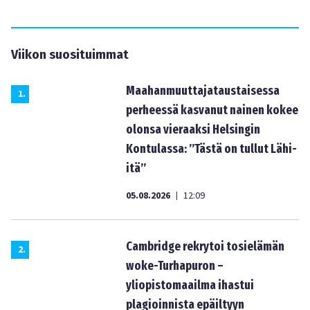
Viikon suosituimmat
Maahanmuuttajataustaisessa
1
.
perheessä kasvanut nainen kokee
olonsa vieraaksi Helsingin
Kontulassa: ”Tästä on tullut Lähi-
itä”
05.08.2026
12:09
|
Cambridge rekrytoi tosielämän
2
.
woke-Turhapuron –
yliopistomaailma ihastui
plagioinnista epäiltyyn