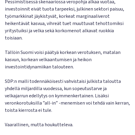
Pessimistisessä skenaariossa veropohja alkaa vuotaa,
investoinnit eivät tuota tarpeeksi, julkinen sektori paisuu,
työmarkkinat jäykistyvät, korkeat marginaaliverot
heikentävät kasvua, vihreät tuet muuttuvat tehottomiksi
yritystuiksi ja velka sekä korkomenot alkavat ruokkia
toisiaan.
Tällöin Suomi voisi päätyä korkean verotuksen, matalan
kasvun, korkean velkaantumisen ja heikon
investointidynamiikan talouteen.
SDP:n malli todennäköisesti vahvistaisi julkista taloutta
yhdellä miljardilla vuodessa, kun sopeutustarve ja
velkajarrun edellytys on kymmenkertainen. Lisäksi
veronkorotuksilla ”all-in” -menemisen voi tehdä vain kerran,
toista kierrosta ei tule.
Vaarallinen, mutta houkutteleva.