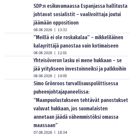
SDP:n esikuvamaassa Espanjassa hallitusta
johtavat sosialistit – vaalivoittaja joutui
jäämään oppositioon
08.08.2026
13:32
|
”Meillä ei ole roskakalaa” – mikkeliläinen
kalayrittäjä panostaa vain kotimaiseen
08.08.2026
12:01
|
Yhteisöveron lasku ei mene hukkaan – se
jää yritykseen investoinneiksi ja palkkoihin
08.08.2026
10:05
|
Simo Grönroos turvallisuuspoliittisessa
puheenjohtajapaneelissa:
“Maanpuolustukseen tehtävät panostukset
valuvat hukkaan, jos suomalaisten
annetaan jäädä vähemmistöksi omassa
maassaan”
07.08.2026
18:34
|