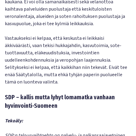
kaukana. Ei voi olla samanaikaisesti sekä velanottoa
kaihtava palveluiden puolustaja että keskituloisten
veronalentaja, alueiden ja soten rahoituksen puolustaja ja
kasvupuolue, joka ei tee kylmiä leikkauksia.
Vastaukseksi ei kelpaa, että keskusta ei leikkaisi
äkkiväärästi, vaan tekisi hukkajahdin, kasvutoimia, sote-
tuottavuutta, eläkeuudistuksia, investointien
uudelleenkohdennuksia ja veropohjan laajennuksia.
Selitykseksi ei kelpaa, että kaikkihan niin tekevät. Eivät tee
enää Säätytalolla, mutta ehkä tyhjän paperin puolueelle
tämä on luonteva valinta.
SDP – kallis mutta lyhyt lomamatka vanhaan
hyvinvointi-Suomeen
Tekoäly:
SDP:n talousvaihtoehto on palvelu- ja palkansaajavetoinen