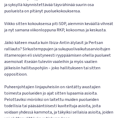
ja syksyllä käynnistettävää täysrähinää suurin osa
puolueista on pitänyt puoluekokouksensa.
Viikko sitten kokouksensa piti SDP, aiemmin keväällä vihreät
ja nyt samana viikonloppuna RKP, kokoomus ja keskusta.
Jäikö käteen muuta kuin Ibiza-Antin älylasit ja Pertsan
ralliauto? Sirkustemppujen ja sukupuolivaikutusarvioitujen
iltamenojen eli sivistyneesti ryyppäämisen ohella puolueet
asemoivat itseään tuleviin vaaleihin ja myös vaalien
jälkeisiin hallituspohjiin – joko hallitukseen tai sitten
oppositioon.
Puheenjohtajien linjapuheisiin on räntätty avustajien
toimesta puolueiden jo ajat sitten lupaamia asioita.
Pelottaviksi möröiksi on laitettu muiden puolueiden
todellisia tai pääsääntöisesti kuviteltuja asioita, joita
voidaan yhdessä kammota, ja täkyiksi sellaisia asioita, joiden