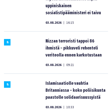
uppiniskainen
sosialistipääministeri ei taivu
03.08.2026
16:15
|
Nizzan terroristi tappoi 86
8
.
ihmistä – pikkuveli rehenteli
veriteolla ennen karkotustaan
03.08.2026
09:21
|
Islamisaatiolle vauhtia
9
.
Britanniassa – koko poliisikunta
paastolle solidaarisuussyistä
03.08.2026
10:33
|