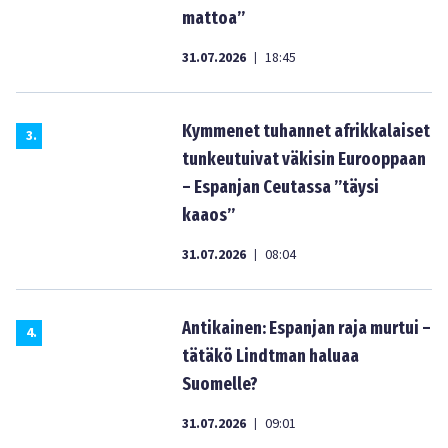
mattoa”
31.07.2026
18:45
|
Kymmenet tuhannet afrikkalaiset
3
.
tunkeutuivat väkisin Eurooppaan
– Espanjan Ceutassa ”täysi
kaaos”
31.07.2026
08:04
|
Antikainen: Espanjan raja murtui –
4
.
tätäkö Lindtman haluaa
Suomelle?
31.07.2026
09:01
|