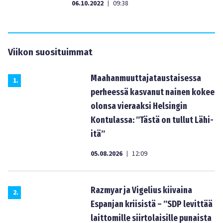
06.10.2022
09:38
|
Viikon suosituimmat
Maahanmuuttajataustaisessa
1
.
perheessä kasvanut nainen kokee
olonsa vieraaksi Helsingin
Kontulassa: ”Tästä on tullut Lähi-
itä”
05.08.2026
12:09
|
Razmyar ja Vigelius kiivaina
2
.
Espanjan kriisistä – ”SDP levittää
laittomille siirtolaisille punaista