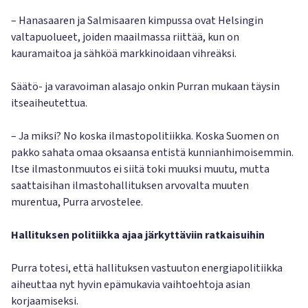
– Hanasaaren ja Salmisaaren kimpussa ovat Helsingin
valtapuolueet, joiden maailmassa riittää, kun on
kauramaitoa ja sähköä markkinoidaan vihreäksi.
Säätö- ja varavoiman alasajo onkin Purran mukaan täysin
itseaiheutettua.
– Ja miksi? No koska ilmastopolitiikka. Koska Suomen on
pakko sahata omaa oksaansa entistä kunnianhimoisemmin.
Itse ilmastonmuutos ei siitä toki muuksi muutu, mutta
saattaisihan ilmastohallituksen arvovalta muuten
murentua, Purra arvostelee.
Hallituksen politiikka ajaa järkyttäviin ratkaisuihin
Purra totesi, että hallituksen vastuuton energiapolitiikka
aiheuttaa nyt hyvin epämukavia vaihtoehtoja asian
korjaamiseksi.