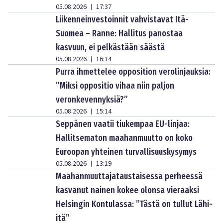
05.08.2026
17:37
|
Liikenneinvestoinnit vahvistavat Itä-
Suomea – Ranne: Hallitus panostaa
kasvuun, ei pelkästään säästä
05.08.2026
16:14
|
Purra ihmettelee opposition verolinjauksia:
”Miksi oppositio vihaa niin paljon
veronkevennyksiä?”
05.08.2026
15:14
|
Seppänen vaatii tiukempaa EU-linjaa:
Hallitsematon maahanmuutto on koko
Euroopan yhteinen turvallisuuskysymys
05.08.2026
13:19
|
Maahanmuuttajataustaisessa perheessä
kasvanut nainen kokee olonsa vieraaksi
Helsingin Kontulassa: ”Tästä on tullut Lähi-
itä”