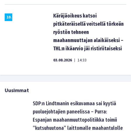
Käräjäoikeus katsoi
10
.
pitkäteräisellä veitsellä törkeän
ryöstön tehneen
maahanmuuttajan alaikäiseksi –
THL:n ikäarvio jäi ristiriitaiseksi
03.08.2026
14:33
|
Uusimmat
SDP:n Lindtmanin esikuvamaa sai kyytiä
puoluejohtajien paneelissa – Purra:
Espanjan maahanmuuttopolitiikka toimii
”kutsuhuutona” laittomalle maahantulolle