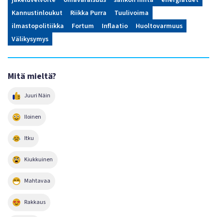
jakeluvelvoite
omavaraisuus
sähkön hinta
energiatuet
Kannustinloukut
Riikka Purra
Tuulivoima
ilmastopolitiikka
Fortum
Inflaatio
Huoltovarmuus
Välikysymys
Mitä mieltä?
Juuri Näin
Iloinen
Itku
Kiukkuinen
Mahtavaa
Rakkaus