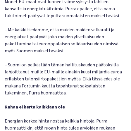
Monet EU-maat ovat luoneet viime syksystä lähtien
kansallisia energiatukitoimia. Purra epäilee, että nämä
tukitoimet päätyvät lopulta suomalaisten maksettaviksi.
– Me kaikki tiedämme, että muiden maiden velkaralli ja
energiatuet päätyvät joko maiden ylivelkaisuuden
pakottamina tai eurooppalaisen solidaarisuuden nimissä
myös Suomen maksettavaksi.
– Suomi on pelkästään tämän hallituskauden päätöksillä
lahjoittanut muille EU-maille ainakin kuusi miljardia euroa
erilaisten tulonsiirtopakettien myötä. Eikä tässä edes ole
mukana Fortumin kautta tapahtunut saksalaisten
tukeminen, Purra huomauttaa.
Rahaa ei kerta kaikkiaan ole
Energian korkea hinta nostaa kaikkia hintoja. Purra
huomauttikin, että ruoan hinta tulee arvioiden mukaan