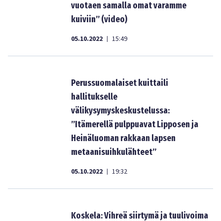
vuotaen samalla omat varamme
kuiviin” (video)
05.10.2022
15:49
|
Perussuomalaiset kuittaili
hallitukselle
välikysymyskeskustelussa:
”Itämerellä pulppuavat Lipposen ja
Heinäluoman rakkaan lapsen
metaanisuihkulähteet”
05.10.2022
19:32
|
Koskela: Vihreä siirtymä ja tuulivoima