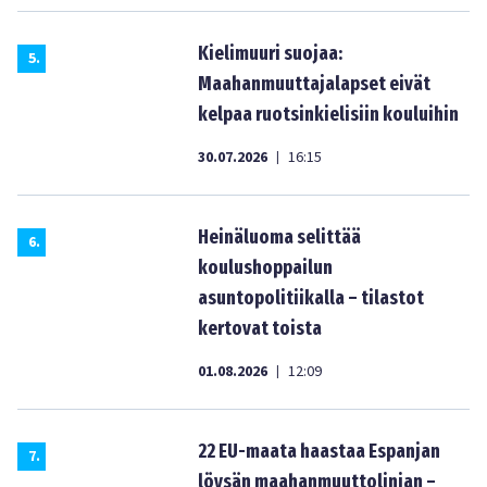
Kielimuuri suojaa:
5
.
Maahanmuuttajalapset eivät
kelpaa ruotsinkielisiin kouluihin
30.07.2026
16:15
|
Heinäluoma selittää
6
.
koulushoppailun
asuntopolitiikalla – tilastot
kertovat toista
01.08.2026
12:09
|
22 EU-maata haastaa Espanjan
7
.
löysän maahanmuuttolinjan –