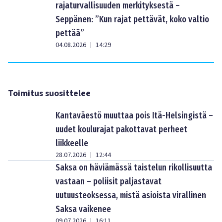
rajaturvallisuuden merkityksestä –
Seppänen: ”Kun rajat pettävät, koko valtio
pettää”
04.08.2026
14:29
|
Toimitus suosittelee
Kantaväestö muuttaa pois Itä-Helsingistä –
uudet koulurajat pakottavat perheet
liikkeelle
28.07.2026
12:44
|
Saksa on häviämässä taistelun rikollisuutta
vastaan – poliisit paljastavat
uutuusteoksessa, mistä asioista virallinen
Saksa vaikenee
09.07.2026
16:11
|