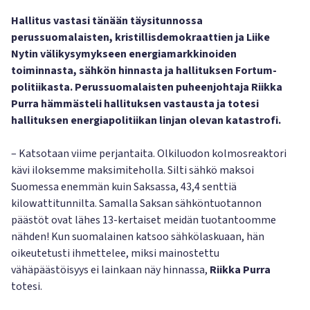
Hallitus vastasi tänään täysitunnossa
perussuomalaisten, kristillisdemokraattien ja Liike
Nytin välikysymykseen energiamarkkinoiden
toiminnasta, sähkön hinnasta ja hallituksen Fortum-
politiikasta. Perussuomalaisten puheenjohtaja Riikka
Purra hämmästeli hallituksen vastausta ja totesi
hallituksen energiapolitiikan linjan olevan katastrofi.
– Katsotaan viime perjantaita. Olkiluodon kolmosreaktori
kävi iloksemme maksimiteholla. Silti sähkö maksoi
Suomessa enemmän kuin Saksassa, 43,4 senttiä
kilowattitunnilta. Samalla Saksan sähköntuotannon
päästöt ovat lähes 13-kertaiset meidän tuotantoomme
nähden! Kun suomalainen katsoo sähkölaskuaan, hän
oikeutetusti ihmettelee, miksi mainostettu
vähäpäästöisyys ei lainkaan näy hinnassa,
Riikka Purra
totesi.