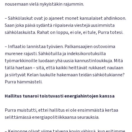
nousemaan vielä nykyistäkin rajummin.
– Sähkölaskut ovat jo ajaneet monet kansalaiset ahdinkoon.
Saan joka päivä sydäntä riipaisevia viestejä uusimmista
sähkölaskuista. Rahat on loppu, ei ole, ei tule, Purra totesi.
– Inflaatio lannistaa työväen. Palkansaajien ostovoima
murenee rajusti. Sähkötuilla ja indeksikorotuksilla
työmarkkinoille luodaan yhä uusia kannustinloukkuja. Mitä
tällä haetaan – sitä, että kaikki heittävät rukkaset naulaan
ja siirtyvät Kelan luukulle hakemaan teidän sähkötukianne?
Purra hämmästeli.
Hallitus tunaroi toistuvasti energiahintojen kanssa
Purra muistutti, ettei hallitus ei ole ensimmäistä kertaa
selittämässä energiapolitiikkaansa seurauksia.
– Keinonne olivat viime talvena kovin vähissä, kun esitimme