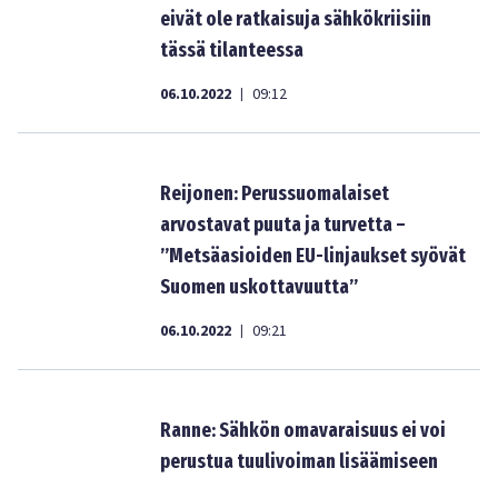
eivät ole ratkaisuja sähkökriisiin
tässä tilanteessa
06.10.2022
09:12
|
Reijonen: Perussuomalaiset
arvostavat puuta ja turvetta –
”Metsäasioiden EU-linjaukset syövät
Suomen uskottavuutta”
06.10.2022
09:21
|
Ranne: Sähkön omavaraisuus ei voi
perustua tuulivoiman lisäämiseen