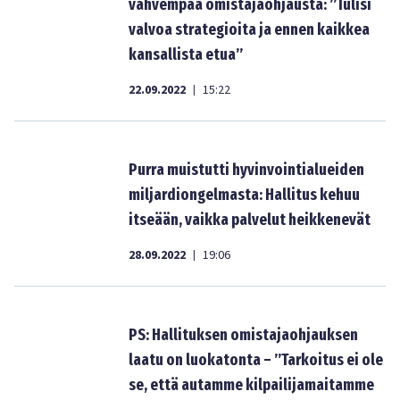
vahvempaa omistajaohjausta: ”Tulisi
valvoa strategioita ja ennen kaikkea
kansallista etua”
22.09.2022
15:22
|
Purra muistutti hyvinvointialueiden
miljardiongelmasta: Hallitus kehuu
itseään, vaikka palvelut heikkenevät
28.09.2022
19:06
|
PS: Hallituksen omistajaohjauksen
laatu on luokatonta – ”Tarkoitus ei ole
se, että autamme kilpailijamaitamme