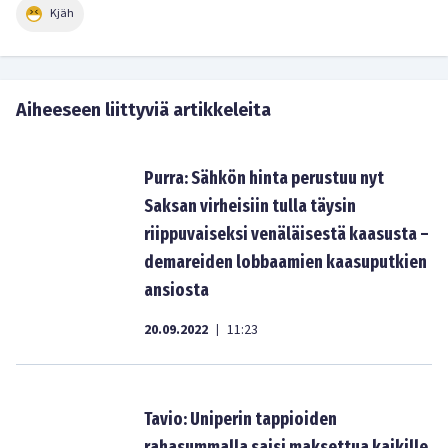
Kjäh
Aiheeseen liittyviä artikkeleita
Purra: Sähkön hinta perustuu nyt
Saksan virheisiin tulla täysin
riippuvaiseksi venäläisestä kaasusta –
demareiden lobbaamien kaasuputkien
ansiosta
20.09.2022
11:23
|
Tavio: Uniperin tappioiden
rahasummalla saisi maksettua kaikille