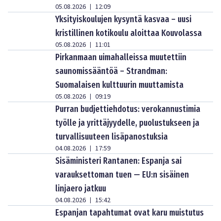
05.08.2026
12:09
|
Yksityiskoulujen kysyntä kasvaa – uusi
kristillinen kotikoulu aloittaa Kouvolassa
05.08.2026
11:01
|
Pirkanmaan uimahalleissa muutettiin
saunomissääntöä – Strandman:
Suomalaisen kulttuurin muuttamista
05.08.2026
09:19
|
Purran budjettiehdotus: verokannustimia
työlle ja yrittäjyydelle, puolustukseen ja
turvallisuuteen lisäpanostuksia
04.08.2026
17:59
|
Sisäministeri Rantanen: Espanja sai
varauksettoman tuen — EU:n sisäinen
linjaero jatkuu
04.08.2026
15:42
|
Espanjan tapahtumat ovat karu muistutus