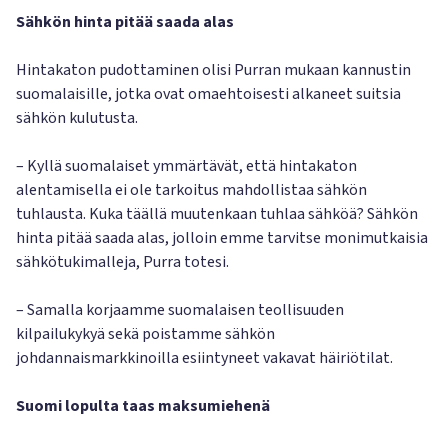
Sähkön hinta pitää saada alas
Hintakaton pudottaminen olisi Purran mukaan kannustin
suomalaisille, jotka ovat omaehtoisesti alkaneet suitsia
sähkön kulutusta.
– Kyllä suomalaiset ymmärtävät, että hintakaton
alentamisella ei ole tarkoitus mahdollistaa sähkön
tuhlausta. Kuka täällä muutenkaan tuhlaa sähköä? Sähkön
hinta pitää saada alas, jolloin emme tarvitse monimutkaisia
sähkötukimalleja, Purra totesi.
– Samalla korjaamme suomalaisen teollisuuden
kilpailukykyä sekä poistamme sähkön
johdannaismarkkinoilla esiintyneet vakavat häiriötilat.
Suomi lopulta taas maksumiehenä