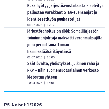
Kuka hyötyy järjestöavustuksista – selvitys
paljastaa varakkaat STEA-tuensaajat ja
identiteettityön puuhastelijat
08.07.2026
12:17
|
Järjestörahoitus on rikki: Somalijärjestön
toiminnanjohtaja maksatti veronmaksajilla
jopa peruuttamattoman
hammaslääkärikäyntinsä
01.07.2026
15:00
|
Säätiövalta, yhdistykset, julkinen raha ja
RKP – näin suomenruotsalainen verkosto
kietoutuu yhteen
10.04.2026
15:01
|
PS-Naiset 1/2026