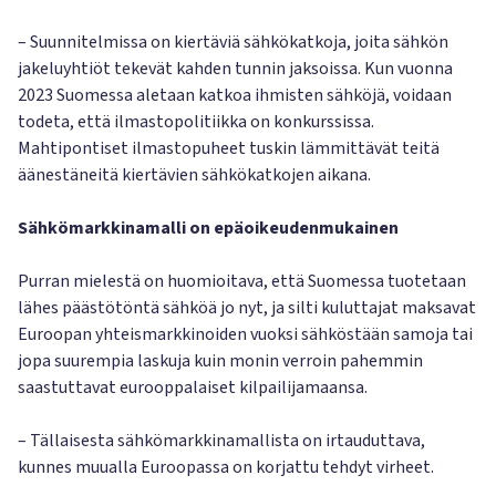
– Suunnitelmissa on kiertäviä sähkökatkoja, joita sähkön
jakeluyhtiöt tekevät kahden tunnin jaksoissa. Kun vuonna
2023 Suomessa aletaan katkoa ihmisten sähköjä, voidaan
todeta, että ilmastopolitiikka on konkurssissa.
Mahtipontiset ilmastopuheet tuskin lämmittävät teitä
äänestäneitä kiertävien sähkökatkojen aikana.
Sähkömarkkinamalli on epäoikeudenmukainen
Purran mielestä on huomioitava, että Suomessa tuotetaan
lähes päästötöntä sähköä jo nyt, ja silti kuluttajat maksavat
Euroopan yhteismarkkinoiden vuoksi sähköstään samoja tai
jopa suurempia laskuja kuin monin verroin pahemmin
saastuttavat eurooppalaiset kilpailijamaansa.
– Tällaisesta sähkömarkkinamallista on irtauduttava,
kunnes muualla Euroopassa on korjattu tehdyt virheet.