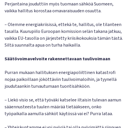
Perjantaina jouduttiin myös tuomaan sähköä Suomeen,
vaikka hallitus korostaa omavaraisuuden osuutta.
– Olemme energiakriisissä, ettekä te, hallitus, ole tilanteen
tasalla. Kuurupiilo Euroopan komission selän takana jatkuu,
vaikka EU-tasolla on järjestetty kriisikokouksia tämän tästä.
Siltä suunnalta apua on turha haikailla.
Säätövoimavelvoite rakennettavaan tuulivoimaan
Purran mukaan hallituksen energiapoliittinen katastrofi
nojaa paikoillaan jököttäviin tuulivoimaloihin, ja tyynellä
joudutaankin turvautumaan tuontisähköön.
– Liekö visio se, että työväki katselee iltaisin tulevan aamun
sääennusteesta tuulen määrää tietääkseen, onko
työpaikalla aamulla sähköt käytössä vai ei? Purra lataa.
– Yhteiskuntamme ei voi pyöriä tai olla pyörimättä riippuen