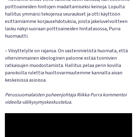
polttoaineiden hintojen madaltamiseksi keinoja. Lopulta
hallitus ymmärsi tekojensa seuraukset ja otti käyttöön
esittämiämme korjausehdotuksia, joista jakeluvelvoitteen
lasku näkyi suoraan polttoaineiden hintatasossa, Purra
huomautti.
– Viivyttelylle on rajansa. On vastenmielistä huomata, että
vihervimmainen ideologinen palonne estää toimivien
ratkaisujen muodostamista. Hallitus pelaa perin kovilla
panoksilla rulettia huoltovarmuutemme kannalta aivan
keskeisissä asioissa.
Perussuomalaisten puheenjohtaja Riikka Purra kommentoi
videolla välikysymyskeskustelua.