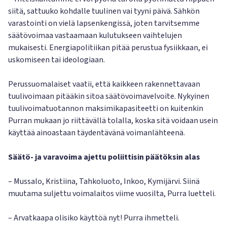
siitä, sattuuko kohdalle tuulinen vai tyyni päivä. Sähkön
varastointi on vielä lapsenkengissä, joten tarvitsemme
säätövoimaa vastaamaan kulutukseen vaihtelujen
mukaisesti. Energiapolitiikan pitää perustua fysiikkaan, ei
uskomiseen tai ideologiaan.
Perussuomalaiset vaatii, että kaikkeen rakennettavaan
tuulivoimaan pitääkin sitoa säätövoimavelvoite. Nykyinen
tuulivoimatuotannon maksimikapasiteetti on kuitenkin
Purran mukaan jo riittävällä tolalla, koska sitä voidaan usein
käyttää ainoastaan täydentävänä voimanlähteenä.
Säätö- ja varavoima ajettu poliittisin päätöksin alas
– Mussalo, Kristiina, Tahkoluoto, Inkoo, Kymijärvi. Siinä
muutama suljettu voimalaitos viime vuosilta, Purra luetteli.
– Arvatkaapa olisiko käyttöä nyt! Purra ihmetteli.