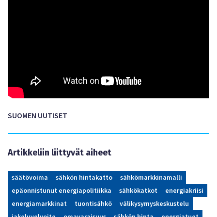
SUOMEN UUTISET
Artikkeliin liittyvät aiheet
säätövoima
sähkön hintakatto
sähkömarkkinamalli
epäonnistunut energiapolitiikka
sähkökatkot
energiakriisi
energiamarkkinat
tuontisähkö
välikysymyskeskustelu