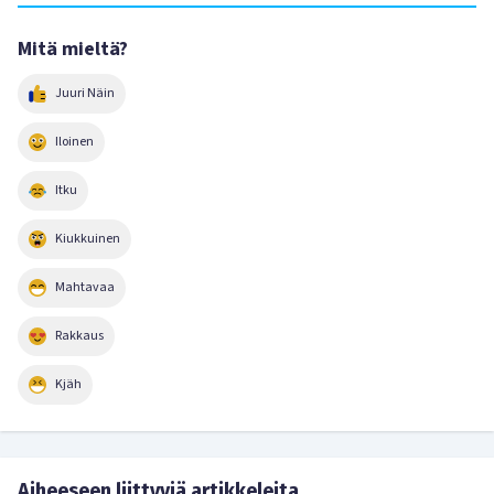
Mitä mieltä?
Juuri Näin
Iloinen
Itku
Kiukkuinen
Mahtavaa
Rakkaus
Kjäh
Aiheeseen liittyviä artikkeleita