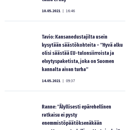
10.05.2021
16:46
|
Tavio: Kansanedustajilta usein
kysytään säästökohteita – ”Hyvä alku
olisi säästää EU-tulonsiirroista ja
elvytyspaketista, joka on Suomen
kannalta aivan turha”
14.05.2021
09:37
|
Ranne: ”Älyllisesti epärehellinen
ratkaisu ei pysty
enemmistöpäätöksenäkään