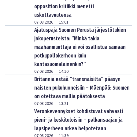
opposition kritiikki menetti
uskottavuutensa
07.08.2026
15:01
|
Ajatuspaja Suomen Perusta järjestötukien
jakoperusteista: ”Minkä takia
maahanmuuttaja ei voi osallistua samaan
potkupallokerhoon kuin
kantasuomalainenkin?”
07.08.2026
14:10
|
Britannia estää ”transnaisilta” pääsyn
naisten pukuhuoneisiin – Mäenpää: Suomen
on otettava mallia päätöksestä
07.08.2026
13:21
|
Veronkevennykset kohdistuvat vahvasti
pieni- ja keskituloisiin – palkansaajan ja
lapsiperheen arkea helpotetaan
07.08.2026
11:39
|