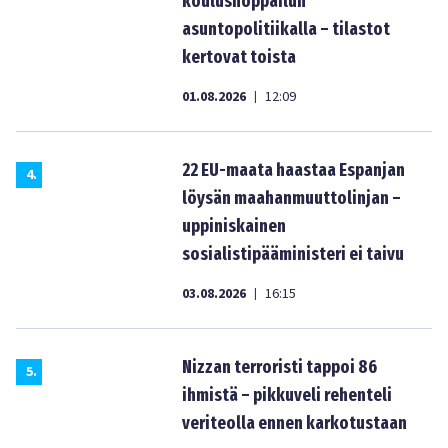
koulushoppailun
asuntopolitiikalla – tilastot
kertovat toista
01.08.2026
12:09
|
22 EU-maata haastaa Espanjan
4
.
löysän maahanmuuttolinjan –
uppiniskainen
sosialistipääministeri ei taivu
03.08.2026
16:15
|
Nizzan terroristi tappoi 86
5
.
ihmistä – pikkuveli rehenteli
veriteolla ennen karkotustaan