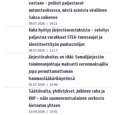
vastaan – poliisit paljastavat
uutuusteoksessa, mistä asioista virallinen
Saksa vaikenee
09.07.2026
16:11
|
Kuka hyötyy järjestöavustuksista – selvitys
paljastaa varakkaat STEA-tuensaajat ja
identiteettityön puuhastelijat
08.07.2026
12:17
|
Järjestörahoitus on rikki: Somalijärjestön
toiminnanjohtaja maksatti veronmaksajilla
jopa peruuttamattoman
hammaslääkärikäyntinsä
01.07.2026
15:00
|
Säätiövalta, yhdistykset, julkinen raha ja
RKP – näin suomenruotsalainen verkosto
kietoutuu yhteen
10.04.2026
15:01
|