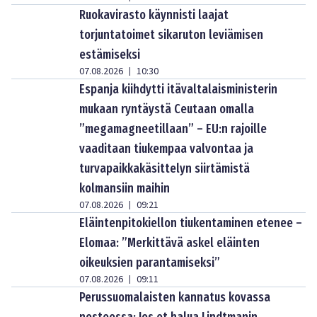
Ruokavirasto käynnisti laajat
torjuntatoimet sikaruton leviämisen
estämiseksi
07.08.2026
10:30
|
Espanja kiihdytti itävaltalaisministerin
mukaan ryntäystä Ceutaan omalla
”megamagneetillaan” – EU:n rajoille
vaaditaan tiukempaa valvontaa ja
turvapaikkakäsittelyn siirtämistä
kolmansiin maihin
07.08.2026
09:21
|
Eläintenpitokiellon tiukentaminen etenee –
Elomaa: ”Merkittävä askel eläinten
oikeuksien parantamiseksi”
07.08.2026
09:11
|
Perussuomalaisten kannatus kovassa