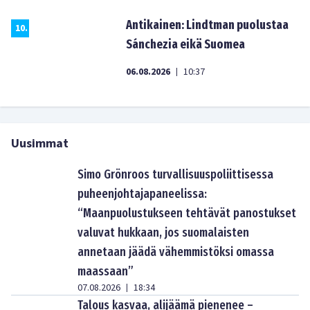
Antikainen: Lindtman puolustaa
10
.
Sánchezia eikä Suomea
06.08.2026
10:37
|
Uusimmat
Simo Grönroos turvallisuuspoliittisessa
puheenjohtajapaneelissa:
“Maanpuolustukseen tehtävät panostukset
valuvat hukkaan, jos suomalaisten
annetaan jäädä vähemmistöksi omassa
maassaan”
07.08.2026
18:34
|
Talous kasvaa, alijäämä pienenee –