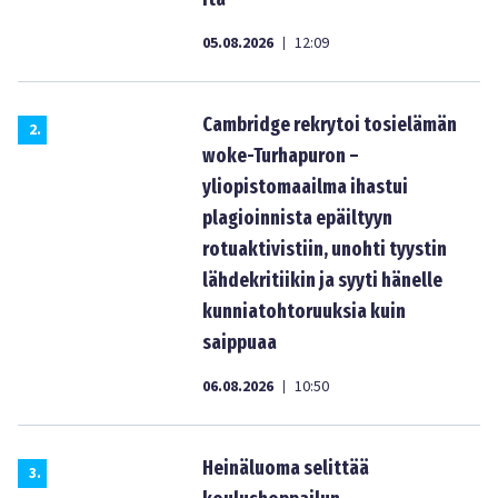
05.08.2026
12:09
|
Cambridge rekrytoi tosielämän
2
.
woke-Turhapuron –
yliopistomaailma ihastui
plagioinnista epäiltyyn
rotuaktivistiin, unohti tyystin
lähdekritiikin ja syyti hänelle
kunniatohtoruuksia kuin
saippuaa
06.08.2026
10:50
|
Heinäluoma selittää
3
.