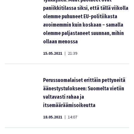
paniikkitilassa siksi, että tällä viikolla
olemme puhuneet EU-politiikasta
avoimemmin kuin koskaan – samalla
olemme paljastaneet suunnan, mihin
ollaan menossa
15.05.2021
21:39
|
Perussuomalaiset erittäin pettyneitä
äänestystulokseen: Suomelta vietiin
valtavasti rahaa ja
itsemääräämisoikeutta
18.05.2021
14:07
|