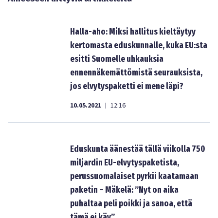
Halla-aho: Miksi hallitus kieltäytyy
kertomasta eduskunnalle, kuka EU:sta
esitti Suomelle uhkauksia
ennennäkemättömistä seurauksista,
jos elvytyspaketti ei mene läpi?
10.05.2021
12:16
|
Eduskunta äänestää tällä viikolla 750
miljardin EU-elvytyspaketista,
perussuomalaiset pyrkii kaatamaan
paketin – Mäkelä: ”Nyt on aika
puhaltaa peli poikki ja sanoa, että
tämä ei käy”