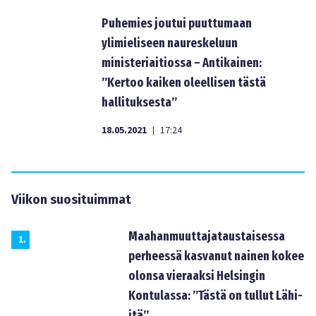
Puhemies joutui puuttumaan
ylimieliseen naureskeluun
ministeriaitiossa – Antikainen:
”Kertoo kaiken oleellisen tästä
hallituksesta”
18.05.2021
17:24
|
Viikon suosituimmat
Maahanmuuttajataustaisessa
1
.
perheessä kasvanut nainen kokee
olonsa vieraaksi Helsingin
Kontulassa: ”Tästä on tullut Lähi-
itä”