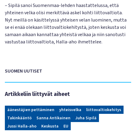
– Sipilä sanoi Suomenmaa-lehden haastattelussa, että
yhteinen velka olisi merkittävä askel kohti liittovaltiota.
Nyt meillä on käsittelyssä yhteisen velan luominen, mutta
se ei enää olekaan liittovaltiokehitystä, joten keskusta voi
samaan aikaan kannattaa yhteistä velkaa ja niin sanotusti
vastustaa liittovaltiota, Halla-aho ihmettelee.
SUOMEN UUTISET
Artikkeliin liittyvät aiheet
äänestäjien pettäminen
yhteisvelka
liittovaltiokehitys
Takinkääntö
Sanna Antikainen
Juha Sipilä
Jussi Halla-aho
Keskusta
EU