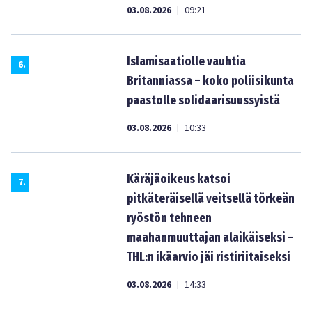
03.08.2026
09:21
|
Islamisaatiolle vauhtia
6
.
Britanniassa – koko poliisikunta
paastolle solidaarisuussyistä
03.08.2026
10:33
|
Käräjäoikeus katsoi
7
.
pitkäteräisellä veitsellä törkeän
ryöstön tehneen
maahanmuuttajan alaikäiseksi –
THL:n ikäarvio jäi ristiriitaiseksi
03.08.2026
14:33
|