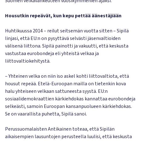
Suomen velkavankeuteen vuosikymmenien ajaksi.
Housutkin repeävät, kun kepu pettää äänestäjiään
Huhtikuussa 2014 – reilut seitsemän vuotta sitten – Sipilä
linjasi, että EU:n on pysyttävä selvästi jäsenvaltioiden
välisenä liittona. Sipilä painotti ja vakuutti, että keskusta
vastustaa eurobondeja eli yhteistä velkaa ja
liittovaltiokehitystä.
– Yhteinen velka on niin iso askel kohti liittovaltiota, että
housut repeää. Etelä-Euroopan mailla on tietenkin kova
halu yhteiseen velkaan sattuneesta syystä. EU:n
sosiaalidemokraattien kärkiehdokas kannattaa eurobondeja
selkeästi, samoin Euroopan kansanpuolueen kärkiehdokas.
Se on vaarallista puhetta, Sipilä sanoi.
Perussuomalaisten Antikainen toteaa, että Sipilän
aikaisempien lausuntojen perusteella luulisi, että keskusta