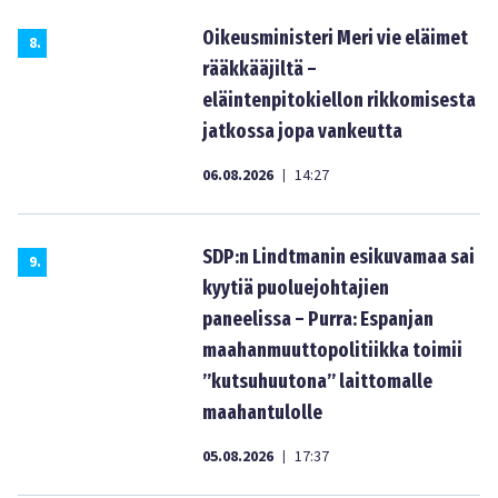
Oikeusministeri Meri vie eläimet
8
.
rääkkääjiltä –
eläintenpitokiellon rikkomisesta
jatkossa jopa vankeutta
06.08.2026
14:27
|
SDP:n Lindtmanin esikuvamaa sai
9
.
kyytiä puoluejohtajien
paneelissa – Purra: Espanjan
maahanmuuttopolitiikka toimii
”kutsuhuutona” laittomalle
maahantulolle
05.08.2026
17:37
|