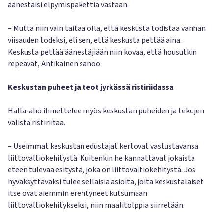
äänestäisi elpymispakettia vastaan.
– Mutta niin vain taitaa olla, että keskusta todistaa vanhan
viisauden todeksi, eli sen, että keskusta pettää aina.
Keskusta pettää äänestäjiään niin kovaa, että housutkin
repeävät, Antikainen sanoo.
Keskustan puheet ja teot jyrkässä ristiriidassa
Halla-aho ihmettelee myös keskustan puheiden ja tekojen
välistä ristiriitaa.
– Useimmat keskustan edustajat kertovat vastustavansa
liittovaltiokehitystä. Kuitenkin he kannattavat jokaista
eteen tulevaa esitystä, joka on liittovaltiokehitystä. Jos
hyväksyttäväksi tulee sellaisia asioita, joita keskustalaiset
itse ovat aiemmin erehtyneet kutsumaan
liittovaltiokehitykseksi, niin maalitolppia siirretään.