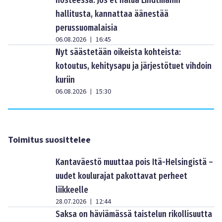
nosteessa: Jos et halua Lindtmanin
hallitusta, kannattaa äänestää
perussuomalaisia
06.08.2026
16:45
|
Nyt säästetään oikeista kohteista:
kotoutus, kehitysapu ja järjestötuet vihdoin
kuriin
06.08.2026
15:30
|
Toimitus suosittelee
Kantaväestö muuttaa pois Itä-Helsingistä –
uudet koulurajat pakottavat perheet
liikkeelle
28.07.2026
12:44
|
Saksa on häviämässä taistelun rikollisuutta