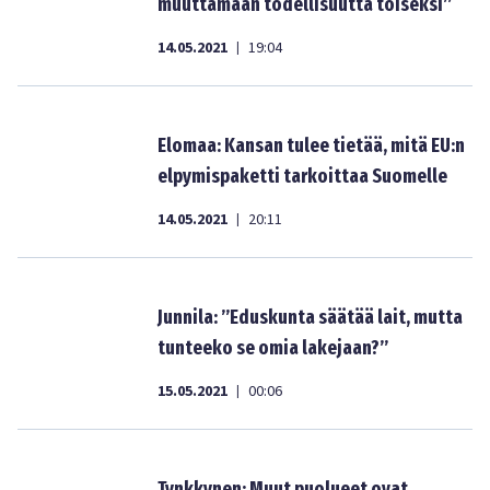
muuttamaan todellisuutta toiseksi”
14.05.2021
19:04
|
Elomaa: Kansan tulee tietää, mitä EU:n
elpymispaketti tarkoittaa Suomelle
14.05.2021
20:11
|
Junnila: ”Eduskunta säätää lait, mutta
tunteeko se omia lakejaan?”
15.05.2021
00:06
|
Tynkkynen: Muut puolueet ovat