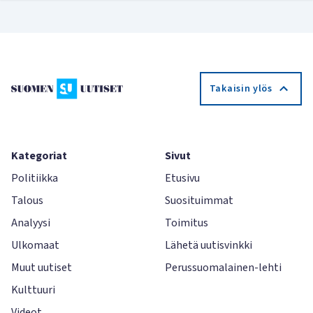
Takaisin ylös
Kategoriat
Sivut
Politiikka
Etusivu
Talous
Suosituimmat
Analyysi
Toimitus
Ulkomaat
Lähetä uutisvinkki
Muut uutiset
Perussuomalainen-lehti
Kulttuuri
Videot