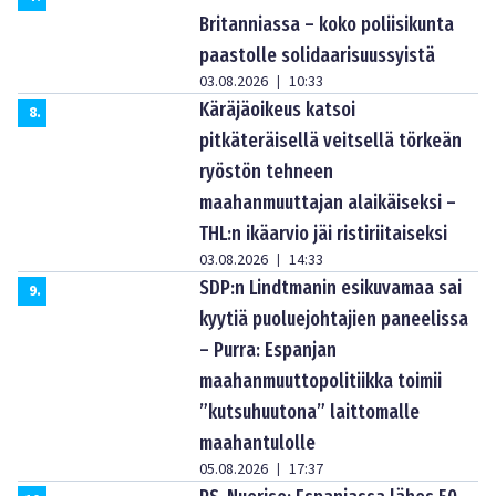
Britanniassa – koko poliisikunta
paastolle solidaarisuussyistä
03.08.2026
10:33
|
Käräjäoikeus katsoi
8
.
pitkäteräisellä veitsellä törkeän
ryöstön tehneen
maahanmuuttajan alaikäiseksi –
THL:n ikäarvio jäi ristiriitaiseksi
03.08.2026
14:33
|
SDP:n Lindtmanin esikuvamaa sai
9
.
kyytiä puoluejohtajien paneelissa
– Purra: Espanjan
maahanmuuttopolitiikka toimii
”kutsuhuutona” laittomalle
maahantulolle
05.08.2026
17:37
|