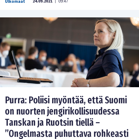
24.09.2021
09:47
Ulkomaat
|
Purra: Poliisi myöntää, että Suomi
on nuorten jengirikollisuudessa
Tanskan ja Ruotsin tiellä –
”Ongelmasta puhuttava rohkeasti