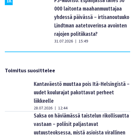
PS-Nuoriso: Espanjassa lähes 50
10
.
000 laitonta maahanmuuttajaa
yhdessä päivässä – irtisanoutuuko
Lindtman aatetoverinsa avointen
rajojen politiikasta?
31.07.2026
15:49
|
Toimitus suosittelee
Kantaväestö muuttaa pois Itä-Helsingistä –
uudet koulurajat pakottavat perheet
liikkeelle
28.07.2026
12:44
|
Saksa on häviämässä taistelun rikollisuutta
vastaan – poliisit paljastavat
uutuusteoksessa, mistä asioista virallinen