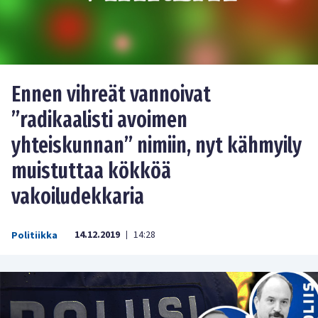
Ennen vihreät vannoivat
”radikaalisti avoimen
yhteiskunnan” nimiin, nyt kähmyily
muistuttaa kökköä
vakoiludekkaria
14.12.2019
14:28
Politiikka
|