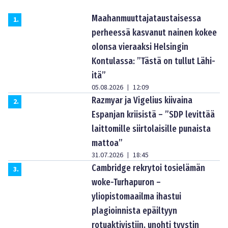
Maahanmuuttajataustaisessa
1
.
perheessä kasvanut nainen kokee
olonsa vieraaksi Helsingin
Kontulassa: ”Tästä on tullut Lähi-
itä”
05.08.2026
12:09
|
Razmyar ja Vigelius kiivaina
2
.
Espanjan kriisistä – ”SDP levittää
laittomille siirtolaisille punaista
mattoa”
31.07.2026
18:45
|
Cambridge rekrytoi tosielämän
3
.
woke-Turhapuron –
yliopistomaailma ihastui
plagioinnista epäiltyyn
rotuaktivistiin, unohti tyystin