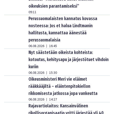
oikeuksien parantamiseksi”
09:11
Perussuomalaisten kannatus kovassa
nosteessa: Jos et halua Lindtmanin
hallitusta, kannattaa äänestää
perussuomalaisia
06.08.2026
16:45
|
Nyt säästetään oikeista kohteista:
kotoutus, kehitysapu ja järjestötuet vihdoin
kuriin
06.08.2026
15:30
|
Oikeusministeri Meri vie eläimet
rääkkääjiltä – eläintenpitokiellon
rikkomisesta jatkossa jopa vankeutta
06.08.2026
14:27
|
Rajavartiolaitos: Kansainvälinen
rikollisorganisaatio yritti järjestää yli 40