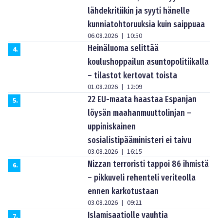
lähdekritiikin ja syyti hänelle
kunniatohtoruuksia kuin saippuaa
06.08.2026
10:50
|
Heinäluoma selittää
4
.
koulushoppailun asuntopolitiikalla
– tilastot kertovat toista
01.08.2026
12:09
|
22 EU-maata haastaa Espanjan
5
.
löysän maahanmuuttolinjan –
uppiniskainen
sosialistipääministeri ei taivu
03.08.2026
16:15
|
Nizzan terroristi tappoi 86 ihmistä
6
.
– pikkuveli rehenteli veriteolla
ennen karkotustaan
03.08.2026
09:21
|
Islamisaatiolle vauhtia
7
.