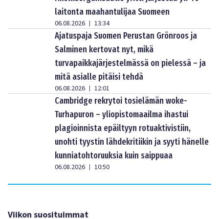
laitonta maahantulijaa Suomeen
06.08.2026
13:34
|
Ajatuspaja Suomen Perustan Grönroos ja
Salminen kertovat nyt, mikä
turvapaikkajärjestelmässä on pielessä – ja
mitä asialle pitäisi tehdä
06.08.2026
12:01
|
Cambridge rekrytoi tosielämän woke-
Turhapuron – yliopistomaailma ihastui
plagioinnista epäiltyyn rotuaktivistiin,
unohti tyystin lähdekritiikin ja syyti hänelle
kunniatohtoruuksia kuin saippuaa
06.08.2026
10:50
|
Viikon suosituimmat