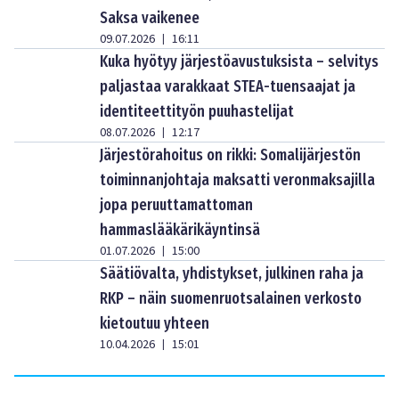
Saksa vaikenee
09.07.2026
16:11
|
Kuka hyötyy järjestöavustuksista – selvitys
paljastaa varakkaat STEA-tuensaajat ja
identiteettityön puuhastelijat
08.07.2026
12:17
|
Järjestörahoitus on rikki: Somalijärjestön
toiminnanjohtaja maksatti veronmaksajilla
jopa peruuttamattoman
hammaslääkärikäyntinsä
01.07.2026
15:00
|
Säätiövalta, yhdistykset, julkinen raha ja
RKP – näin suomenruotsalainen verkosto
kietoutuu yhteen
10.04.2026
15:01
|