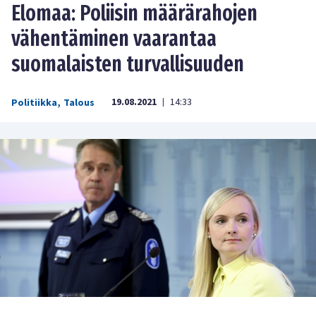
Elomaa: Poliisin määrärahojen
vähentäminen vaarantaa
suomalaisten turvallisuuden
19.08.2021
14:33
Politiikka
,
Talous
|