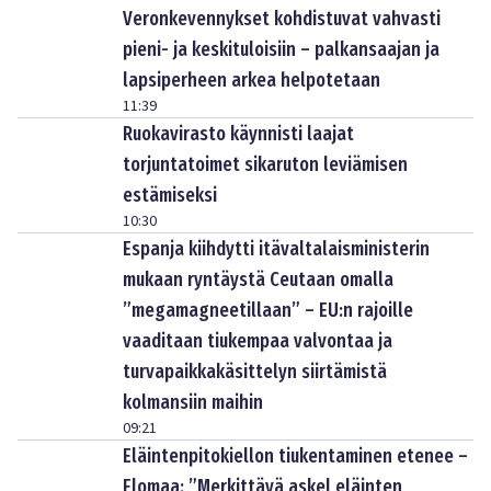
Veronkevennykset kohdistuvat vahvasti
pieni- ja keskituloisiin – palkansaajan ja
lapsiperheen arkea helpotetaan
11:39
Ruokavirasto käynnisti laajat
torjuntatoimet sikaruton leviämisen
estämiseksi
10:30
Espanja kiihdytti itävaltalaisministerin
mukaan ryntäystä Ceutaan omalla
”megamagneetillaan” – EU:n rajoille
vaaditaan tiukempaa valvontaa ja
turvapaikkakäsittelyn siirtämistä
kolmansiin maihin
09:21
Eläintenpitokiellon tiukentaminen etenee –
Elomaa: ”Merkittävä askel eläinten