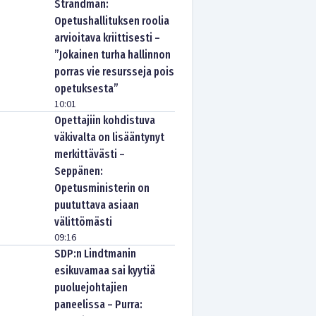
Strandman:
Opetushallituksen roolia
arvioitava kriittisesti –
”Jokainen turha hallinnon
porras vie resursseja pois
opetuksesta”
10:01
Opettajiin kohdistuva
väkivalta on lisääntynyt
merkittävästi –
Seppänen:
Opetusministerin on
puututtava asiaan
välittömästi
09:16
SDP:n Lindtmanin
esikuvamaa sai kyytiä
puoluejohtajien
paneelissa – Purra: