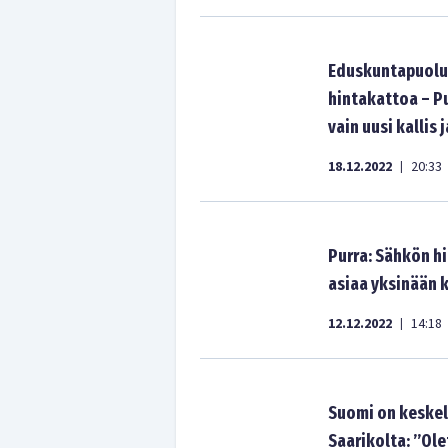
Eduskuntapuolu
hintakattoa – P
vain uusi kallis 
18.12.2022
20:33
|
Purra: Sähkön hi
asiaa yksinään 
12.12.2022
14:18
|
Suomi on keskell
Saarikolta: ”Ol