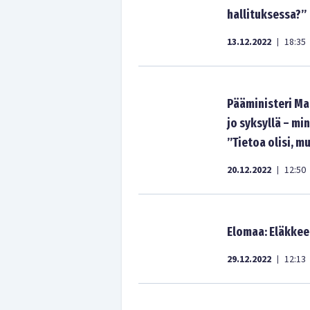
hallituksessa?”
13.12.2022
18:35
|
Pääministeri Mar
jo syksyllä – min
”Tietoa olisi, m
20.12.2022
12:50
|
Elomaa: Eläkkeet
29.12.2022
12:13
|