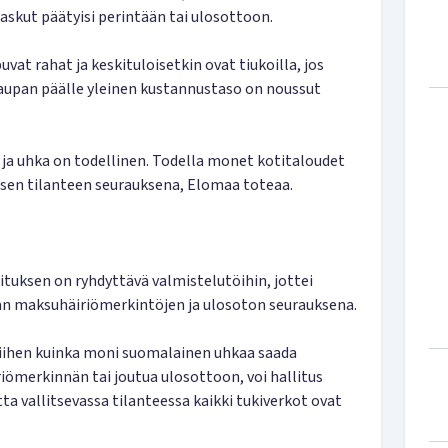
skut päätyisi perintään tai ulosottoon.
uvat rahat ja keskituloisetkin ovat tiukoilla, jos
aupan päälle yleinen kustannustaso on noussut
a ja uhka on todellinen. Todella monet kotitaloudet
isen tilanteen seurauksena, Elomaa toteaa.
ituksen on ryhdyttävä valmistelutöihin, jottei
n maksuhäiriömerkintöjen ja ulosoton seurauksena.
 Siihen kuinka moni suomalainen uhkaa saada
ömerkinnän tai joutua ulosottoon, voi hallitus
ta vallitsevassa tilanteessa kaikki tukiverkot ovat