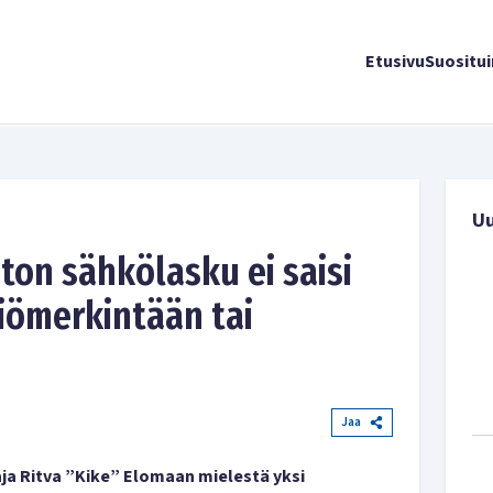
Etusivu
Suositu
U
on sähkölasku ei saisi
iömerkintään tai
Jaa
a Ritva ”Kike” Elomaan mielestä yksi