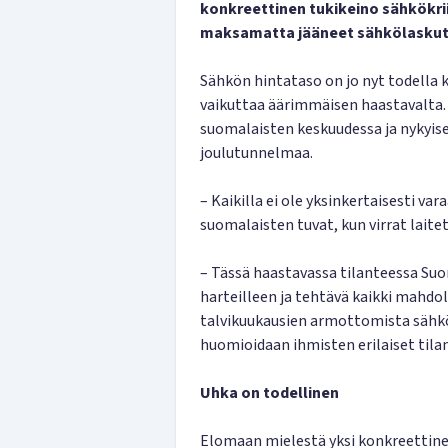
konkreettinen tukikeino sähkökrii
maksamatta jääneet sähkölaskut p
Sähkön hintataso on jo nyt todella 
vaikuttaa äärimmäisen haastavalta. 
suomalaisten keskuudessa ja nykyis
joulutunnelmaa.
– Kaikilla ei ole yksinkertaisesti va
suomalaisten tuvat, kun virrat lait
– Tässä haastavassa tilanteessa Suo
harteilleen ja tehtävä kaikki mahdol
talvikuukausien armottomista sähköl
huomioidaan ihmisten erilaiset tila
Uhka on todellinen
Elomaan mielestä yksi konkreettinen