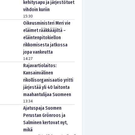
kehitysapu ja järjestötuet
vihdoin kuriin
15:30
Oikeusministeri Meri vie
eläimet rääkkääjiltä –
eläintenpitokiellon
rikkomisesta jatkossa
jopa vankeutta
14:27
Rajavartiolaitos:
Kansainvälinen
rikollisorganisaatio yritti
järjestää yli 40 laitonta
maahantulijaa Suomeen
13:34
Ajatuspaja Suomen
Perustan Grönroos ja
Salminen kertovat nyt,
mikä