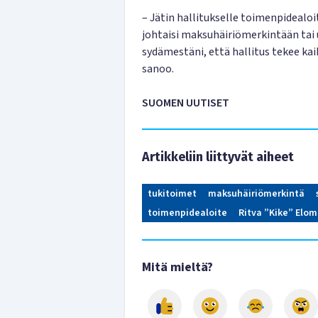
– Jätin hallitukselle toimenpidealo
johtaisi maksuhäiriömerkintään tai 
sydämestäni, että hallitus tekee ka
sanoo.
SUOMEN UUTISET
Artikkeliin liittyvät aiheet
tukitoimet
maksuhäiriömerkintä
toimenpidealoite
Ritva ”Kike” Elo
Mitä mieltä?