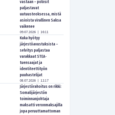
vastaan – poliisit
paljastavat
uutuusteoksessa, mistä
asioista virallinen Saksa
vaikenee
09.07.2026
16:11
|
Kuka hyötyy
järjestöavustuksista –
selvitys paljastaa
varakkaat STEA-
tuensaajat ja
identiteettityön
puuhastelijat
08.07.2026
12:17
|
Järjestörahoitus on rikki:
Somalijärjestön
toiminnanjohtaja
maksatti veronmaksajilla
jopa peruuttamattoman