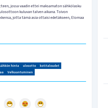
itteen, jossa vaadin ettei maksamaton sähkölasku
ulosottoon kuluvan talven aikana. Toivon
ikkensa, jotta tämä asia ottaisi edetäkseen, Elomaa
sähkön hinta
ulosotto
kotitaloudet
maa
Velkaantuminen