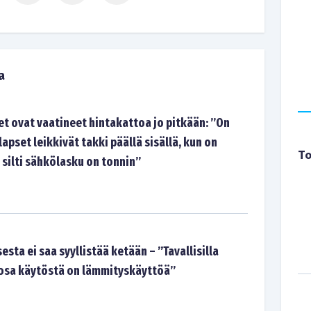
a
t ovat vaatineet hintakattoa jo pitkään: ”On
lapset leikkivät takki päällä sisällä, kun on
To
 silti sähkölasku on tonnin”
sta ei saa syyllistää ketään – ”Tavallisilla
n osa käytöstä on lämmityskäyttöä”