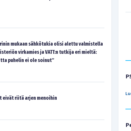
inin mukaan sähkötukia olisi alettu valmistella
isteriön virkamies ja VATT:n tutkija eri mieltä:
utta puhelin ei ole soinut”
P
Lu
 eivät riitä arjen menoihin
P