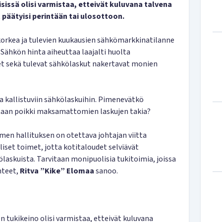
sissä olisi varmistaa, etteivät kuluvana talvena
äätyisi perintään tai ulosottoon.
korkea ja tulevien kuukausien sähkömarkkinatilanne
Sähkön hinta aiheuttaa laajalti huolta
et sekä tulevat sähkölaskut nakertavat monien
raa kallistuviin sähkölaskuihin. Pimenevätkö
etaan poikki maksamattomien laskujen takia?
men hallituksen on otettava johtajan viitta
liset toimet, jotta kotitaloudet selviävät
askuista. Tarvitaan monipuolisia tukitoimia, joissa
nteet,
Ritva ”Kike” Elomaa
sanoo.
 tukikeino olisi varmistaa, etteivät kuluvana