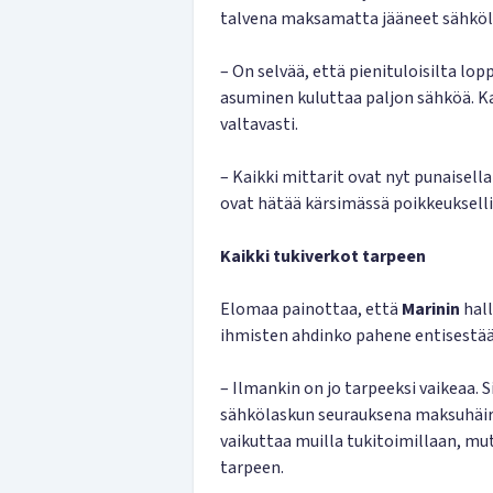
talvena maksamatta jääneet sähköla
– On selvää, että pienituloisilta lopp
asuminen kuluttaa paljon sähköä. K
valtavasti.
– Kaikki mittarit ovat nyt punaisell
ovat hätää kärsimässä poikkeuksell
Kaikki tukiverkot tarpeen
Elomaa painottaa, että
Marinin
hall
ihmisten ahdinko pahene entisestää
– Ilmankin on jo tarpeeksi vaikeaa.
sähkölaskun seurauksena maksuhäiri
vaikuttaa muilla tukitoimillaan, mut
tarpeen.