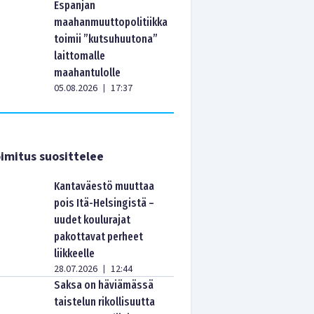
Espanjan
maahanmuuttopolitiikka
toimii ”kutsuhuutona”
laittomalle
maahantulolle
05.08.2026
17:37
|
imitus suosittelee
Kantaväestö muuttaa
pois Itä-Helsingistä –
uudet koulurajat
pakottavat perheet
liikkeelle
28.07.2026
12:44
|
Saksa on häviämässä
taistelun rikollisuutta