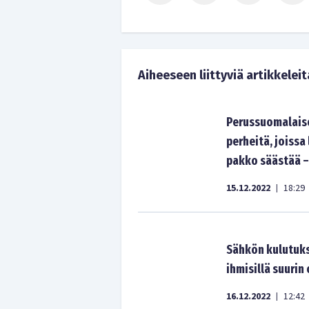
Aiheeseen liittyviä artikkeleit
Perussuomalaise
perheitä, joissa 
pakko säästää –
15.12.2022
18:29
|
Sähkön kulutukse
ihmisillä suuri
16.12.2022
12:42
|