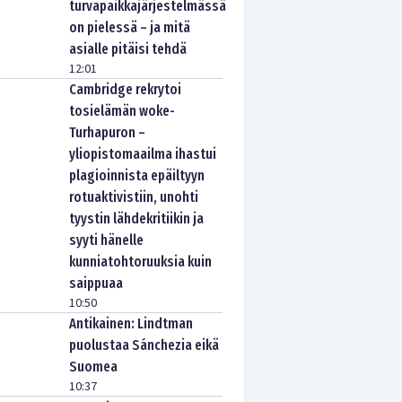
turvapaikkajärjestelmässä
on pielessä – ja mitä
asialle pitäisi tehdä
12:01
Cambridge rekrytoi
tosielämän woke-
Turhapuron –
yliopistomaailma ihastui
plagioinnista epäiltyyn
rotuaktivistiin, unohti
tyystin lähdekritiikin ja
syyti hänelle
kunniatohtoruuksia kuin
saippuaa
10:50
Antikainen: Lindtman
puolustaa Sánchezia eikä
Suomea
10:37