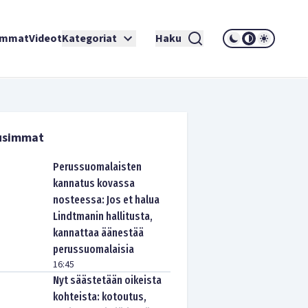
immat
Videot
Kategoriat
Haku
usimmat
Perussuomalaisten
kannatus kovassa
nosteessa: Jos et halua
Lindtmanin hallitusta,
kannattaa äänestää
perussuomalaisia
16:45
Nyt säästetään oikeista
kohteista: kotoutus,