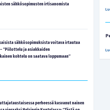
aisten sähkösopimusten irtisanomista
Lu
P
kaisista sähkösopimuksista voitava irtautua
– ”Piilottelu ja asiakkaiden
Lu
ainen kohtelu on saatava loppumaan”
tajataustaisessa perheessä kasvanut nainen
sa vieraaksi Helsingin Kontulassa: ”Tästä on