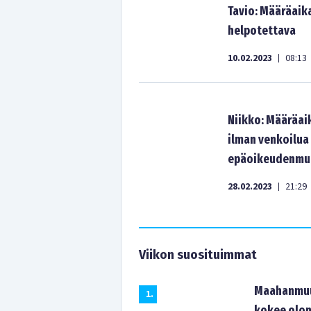
Tavio: Määräaik
helpotettava
10.02.2023
08:13
|
Niikko: Määräai
ilman venkoilua 
epäoikeudenmuk
28.02.2023
21:29
|
Viikon suosituimmat
Maahanmuut
1
.
kokee olon