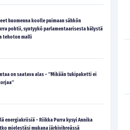
eet huomenna koolle puimaan sähkön
urra pohtii, syntyykö parlamentaarisesta hälystä
ja tehoton malli
ntaa on saatava alas – ”Mikään tukipaketti ei
korjaa”
ä energiakriisiä – Riikka Purra kysyi Annika
etko mielestäsi mukana järkivihreässä