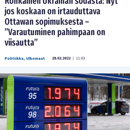
Ronkainen Ukrainan sodasta: Nyt
jos koskaan on irtauduttava
Ottawan sopimuksesta –
”Varautuminen pahimpaan on
viisautta”
28.02.2022
11:03
Politiikka
,
Ulkomaat
|