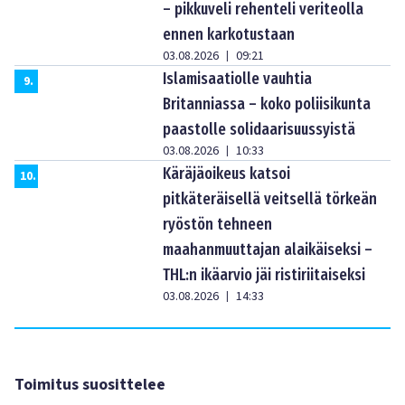
– pikkuveli rehenteli veriteolla
ennen karkotustaan
03.08.2026
09:21
|
Islamisaatiolle vauhtia
9
.
Britanniassa – koko poliisikunta
paastolle solidaarisuussyistä
03.08.2026
10:33
|
Käräjäoikeus katsoi
10
.
pitkäteräisellä veitsellä törkeän
ryöstön tehneen
maahanmuuttajan alaikäiseksi –
THL:n ikäarvio jäi ristiriitaiseksi
03.08.2026
14:33
|
Toimitus suosittelee