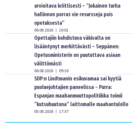
arvioitava kriittisesti – ”Jokainen turha
hallinnon porras vie resursseja pois
opetuksesta”
06.08.2026
10:01
|
Opettajiin kohdistuva väkivalta on
lisääntynyt merkittävästi – Seppänen:
Opetusministerin on puututtava asiaan
välittömästi
06.08.2026
09:16
|
SDP:n Lindtmanin esikuvamaa sai kyytiä
puoluejohtajien paneelissa – Purra:
Espanjan maahanmuuttopolitiikka toimii
”kutsuhuutona” laittomalle maahantulolle
05.08.2026
17:37
|