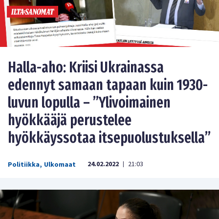
Halla-aho: Kriisi Ukrainassa
edennyt samaan tapaan kuin 1930-
luvun lopulla – ”Ylivoimainen
hyökkääjä perustelee
hyökkäyssotaa itsepuolustuksella”
24.02.2022
21:03
Politiikka
,
Ulkomaat
|