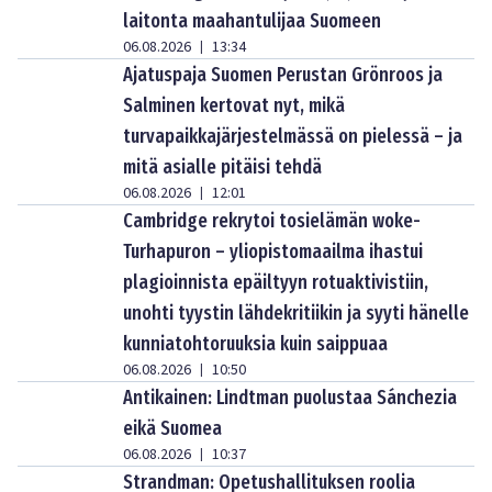
laitonta maahantulijaa Suomeen
06.08.2026
13:34
|
Ajatuspaja Suomen Perustan Grönroos ja
Salminen kertovat nyt, mikä
turvapaikkajärjestelmässä on pielessä – ja
mitä asialle pitäisi tehdä
06.08.2026
12:01
|
Cambridge rekrytoi tosielämän woke-
Turhapuron – yliopistomaailma ihastui
plagioinnista epäiltyyn rotuaktivistiin,
unohti tyystin lähdekritiikin ja syyti hänelle
kunniatohtoruuksia kuin saippuaa
06.08.2026
10:50
|
Antikainen: Lindtman puolustaa Sánchezia
eikä Suomea
06.08.2026
10:37
|
Strandman: Opetushallituksen roolia