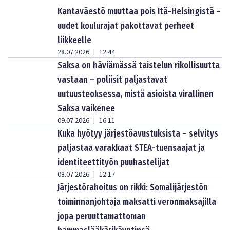
Kantaväestö muuttaa pois Itä-Helsingistä –
uudet koulurajat pakottavat perheet
liikkeelle
28.07.2026
12:44
|
Saksa on häviämässä taistelun rikollisuutta
vastaan – poliisit paljastavat
uutuusteoksessa, mistä asioista virallinen
Saksa vaikenee
09.07.2026
16:11
|
Kuka hyötyy järjestöavustuksista – selvitys
paljastaa varakkaat STEA-tuensaajat ja
identiteettityön puuhastelijat
08.07.2026
12:17
|
Järjestörahoitus on rikki: Somalijärjestön
toiminnanjohtaja maksatti veronmaksajilla
jopa peruuttamattoman