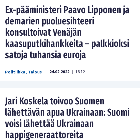
Ex-pääministeri Paavo Lipponen ja
demarien puoluesihteeri
konsultoivat Venäjän
kaasuputkihankkeita – palkkioksi
satoja tuhansia euroja
24.02.2022
16:12
Politiikka
,
Talous
|
Jari Koskela toivoo Suomen
lähettävän apua Ukrainaan: Suomi
voisi lähettää Ukrainaan
happigeneraattoreita