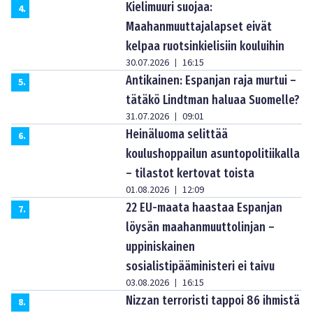
Kielimuuri suojaa:
4
.
Maahanmuuttajalapset eivät
kelpaa ruotsinkielisiin kouluihin
30.07.2026
16:15
|
Antikainen: Espanjan raja murtui –
5
.
tätäkö Lindtman haluaa Suomelle?
31.07.2026
09:01
|
Heinäluoma selittää
6
.
koulushoppailun asuntopolitiikalla
– tilastot kertovat toista
01.08.2026
12:09
|
22 EU-maata haastaa Espanjan
7
.
löysän maahanmuuttolinjan –
uppiniskainen
sosialistipääministeri ei taivu
03.08.2026
16:15
|
Nizzan terroristi tappoi 86 ihmistä
8
.