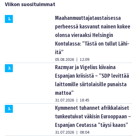
Viikon suosituimmat
Maahanmuuttajataustaisessa
1
.
perheessä kasvanut nainen kokee
olonsa vieraaksi Helsingin
Kontulassa: ”Tästä on tullut Lähi-
itä”
05.08.2026
12:09
|
Razmyar ja Vigelius kiivaina
2
.
Espanjan kriisistä – ”SDP levittää
laittomille siirtolaisille punaista
mattoa”
31.07.2026
18:45
|
Kymmenet tuhannet afrikkalaiset
3
.
tunkeutuivat väkisin Eurooppaan –
Espanjan Ceutassa ”täysi kaaos”
31.07.2026
08:04
|