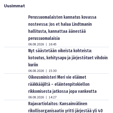
Uusimmat
Perussuomalaisten kannatus kovassa
nosteessa: Jos et halua Lindtmanin
hallitusta, kannattaa äänestää
perussuomalaisia
06.08.2026
16:45
|
Nyt säästetään oikeista kohteista:
kotoutus, kehitysapu ja järjestötuet vihdoin
kuriin
06.08.2026
15:30
|
Oikeusministeri Meri vie eläimet
rääkkääjiltä – eläintenpitokiellon
rikkomisesta jatkossa jopa vankeutta
06.08.2026
14:27
|
Rajavartiolaitos: Kansainvälinen
rikollisorganisaatio yritti järjestää yli 40