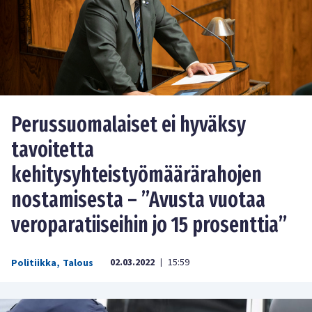
Perussuomalaiset ei hyväksy
tavoitetta
kehitysyhteistyömäärärahojen
nostamisesta – ”Avusta vuotaa
veroparatiiseihin jo 15 prosenttia”
02.03.2022
15:59
Politiikka
,
Talous
|