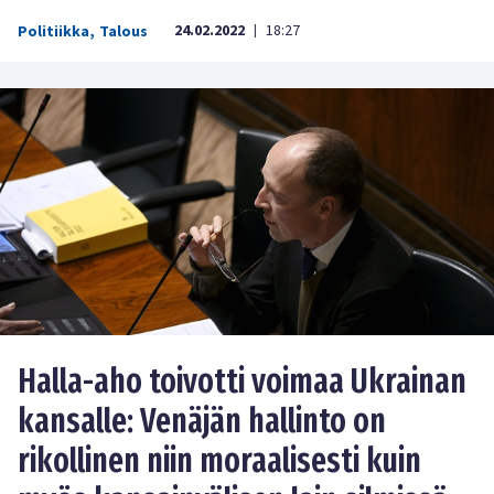
24.02.2022
18:27
Politiikka
,
Talous
|
Halla-aho toivotti voimaa Ukrainan
kansalle: Venäjän hallinto on
rikollinen niin moraalisesti kuin