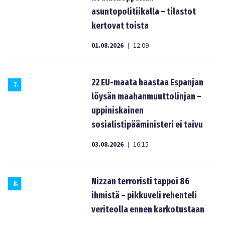
asuntopolitiikalla – tilastot
kertovat toista
01.08.2026
12:09
|
22 EU-maata haastaa Espanjan
7
.
löysän maahanmuuttolinjan –
uppiniskainen
sosialistipääministeri ei taivu
03.08.2026
16:15
|
Nizzan terroristi tappoi 86
8
.
ihmistä – pikkuveli rehenteli
veriteolla ennen karkotustaan