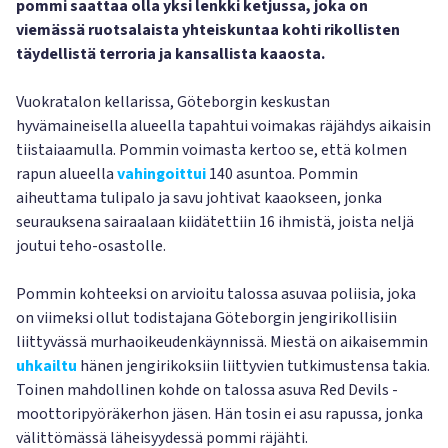
pommi saattaa olla yksi lenkki ketjussa, joka on
viemässä ruotsalaista yhteiskuntaa kohti rikollisten
täydellistä terroria ja kansallista kaaosta.
Vuokratalon kellarissa, Göteborgin keskustan
hyvämaineisella alueella tapahtui voimakas räjähdys aikaisin
tiistaiaamulla. Pommin voimasta kertoo se, että kolmen
rapun alueella
vahingoittui
140 asuntoa. Pommin
aiheuttama tulipalo ja savu johtivat kaaokseen, jonka
seurauksena sairaalaan kiidätettiin 16 ihmistä, joista neljä
joutui teho-osastolle.
Pommin kohteeksi on arvioitu talossa asuvaa poliisia, joka
on viimeksi ollut todistajana Göteborgin jengirikollisiin
liittyvässä murhaoikeudenkäynnissä. Miestä on aikaisemmin
uhkailtu
hänen jengirikoksiin liittyvien tutkimustensa takia.
Toinen mahdollinen kohde on talossa asuva Red Devils -
moottoripyöräkerhon jäsen. Hän tosin ei asu rapussa, jonka
välittömässä läheisyydessä pommi räjähti.