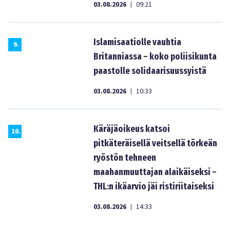
03.08.2026
09:21
|
Islamisaatiolle vauhtia
9
.
Britanniassa – koko poliisikunta
paastolle solidaarisuussyistä
03.08.2026
10:33
|
Käräjäoikeus katsoi
10
.
pitkäteräisellä veitsellä törkeän
ryöstön tehneen
maahanmuuttajan alaikäiseksi –
THL:n ikäarvio jäi ristiriitaiseksi
03.08.2026
14:33
|