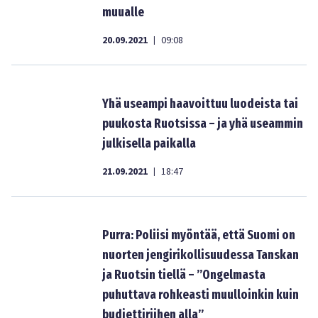
muualle
20.09.2021
09:08
|
Yhä useampi haavoittuu luodeista tai
puukosta Ruotsissa – ja yhä useammin
julkisella paikalla
21.09.2021
18:47
|
Purra: Poliisi myöntää, että Suomi on
nuorten jengirikollisuudessa Tanskan
ja Ruotsin tiellä – ”Ongelmasta
puhuttava rohkeasti muulloinkin kuin
budjettiriihen alla”