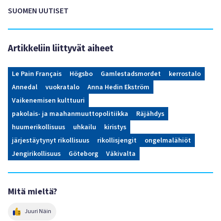
SUOMEN UUTISET
Artikkeliin liittyvät aiheet
Le Pain Français
Högsbo
Gamlestadsmordet
kerrostalo
Annedal
vuokratalo
Anna Hedin Ekström
Vaikenemisen kulttuuri
pakolais- ja maahanmuuttopolitiikka
Räjähdys
huumerikollisuus
uhkailu
kiristys
järjestäytynyt rikollisuus
rikollisjengit
ongelmalähiöt
Jengirikollisuus
Göteborg
Väkivalta
Mitä mieltä?
Juuri Näin