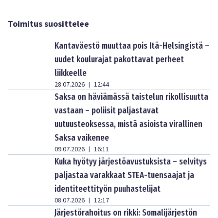
Toimitus suosittelee
Kantaväestö muuttaa pois Itä-Helsingistä –
uudet koulurajat pakottavat perheet
liikkeelle
28.07.2026
12:44
|
Saksa on häviämässä taistelun rikollisuutta
vastaan – poliisit paljastavat
uutuusteoksessa, mistä asioista virallinen
Saksa vaikenee
09.07.2026
16:11
|
Kuka hyötyy järjestöavustuksista – selvitys
paljastaa varakkaat STEA-tuensaajat ja
identiteettityön puuhastelijat
08.07.2026
12:17
|
Järjestörahoitus on rikki: Somalijärjestön