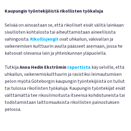
Kaupungin työntekijöistä rikollisten työkaluja
Selvää on ainoastaan se, että rikolliset eivät välitä lainkaan
sivullisten kohtalosta tai aiheuttamistaan aineellisista
vahingoista.
Rikollisjengit
ovat uhkailun, väkivallan ja
vaikenemisen kulttuurin avulla päässeet asemaan, jossa he
katsovat olevansa lain ja yhteiskunnan yläpuolella.
Tutkija
Anna Hedin
Ekströmin
raportista
käy selville, että
uhkailun, vaikenemiskulttuurin ja rasistiksi leimautumisen
pelon myötä Göteborgin kaupungin työntekijöistä on tullut
tai tulossa rikollisten työkaluja. Kaupungin työntekijät eivät
välttämättä tee rikosilmoitusta itseensä kohdistuneista tai
todistamistaan laittomuuksista rikollisten painostuksen
pelossa.