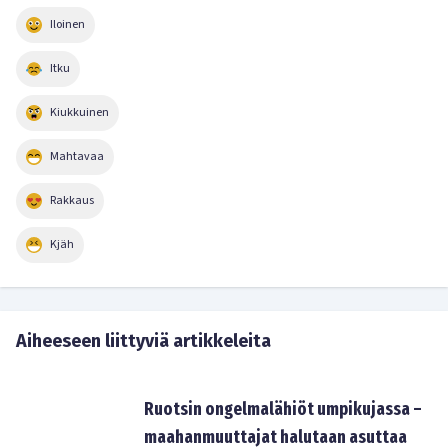
Iloinen
Itku
Kiukkuinen
Mahtavaa
Rakkaus
Kjäh
Aiheeseen liittyviä artikkeleita
Ruotsin ongelmalähiöt umpikujassa –
maahanmuuttajat halutaan asuttaa