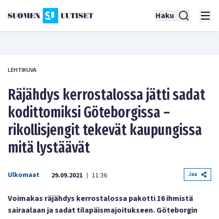
Haku
LEHTIKUVA
Räjähdys kerrostalossa jätti sadat
kodittomiksi Göteborgissa –
rikollisjengit tekevät kaupungissa
mitä lystäävät
Ulkomaat
Jaa
29.09.2021
11:36
|
Voimakas räjähdys kerrostalossa pakotti 16 ihmistä
sairaalaan ja sadat tilapäismajoitukseen. Göteborgin