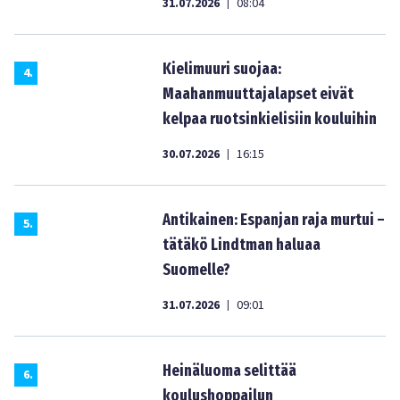
31.07.2026
08:04
|
Kielimuuri suojaa:
4
.
Maahanmuuttajalapset eivät
kelpaa ruotsinkielisiin kouluihin
30.07.2026
16:15
|
Antikainen: Espanjan raja murtui –
5
.
tätäkö Lindtman haluaa
Suomelle?
31.07.2026
09:01
|
Heinäluoma selittää
6
.
koulushoppailun