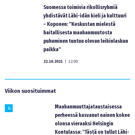
Suomessa toimivia rikollisryhmiä
yhdistävät Lähi-idän kieli ja kulttuuri
– Koponen: ”Keskustan mielestä
haitallisesta maahanmuutosta
puhuminen tuntuu olevan leikinlaskun
paikka”
22.10.2021
12:00
|
Viikon suosituimmat
Maahanmuuttajataustaisessa
1
.
perheessä kasvanut nainen kokee
olonsa vieraaksi Helsingin
Kontulassa: ”Tästä on tullut Lähi-