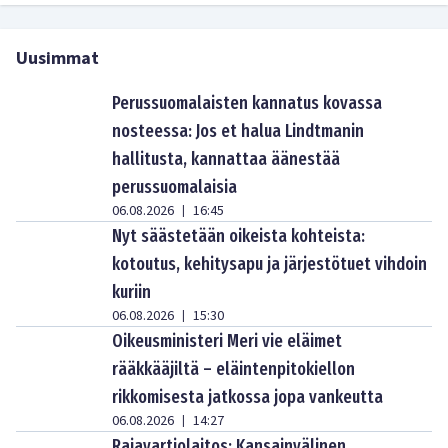
Uusimmat
Perussuomalaisten kannatus kovassa
nosteessa: Jos et halua Lindtmanin
hallitusta, kannattaa äänestää
perussuomalaisia
06.08.2026
16:45
|
Nyt säästetään oikeista kohteista:
kotoutus, kehitysapu ja järjestötuet vihdoin
kuriin
06.08.2026
15:30
|
Oikeusministeri Meri vie eläimet
rääkkääjiltä – eläintenpitokiellon
rikkomisesta jatkossa jopa vankeutta
06.08.2026
14:27
|
Rajavartiolaitos: Kansainvälinen