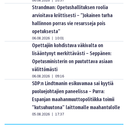
06.08.2026
10:37
|
Strandman: Opetushallituksen roolia
arvioitava kriittisesti – ”Jokainen turha
hallinnon porras vie resursseja pois
opetuksesta”
06.08.2026
10:01
|
Opettajiin kohdistuva väkivalta on
lisääntynyt merkittävästi – Seppänen:
Opetusministerin on puututtava asiaan
välittömästi
06.08.2026
09:16
|
SDP:n Lindtmanin esikuvamaa sai kyytiä
puoluejohtajien paneelissa – Purra:
Espanjan maahanmuuttopolitiikka toimii
”kutsuhuutona” laittomalle maahantulolle
05.08.2026
17:37
|