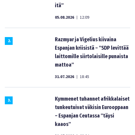
itä”
05.08.2026
12:09
|
Razmyar ja Vigelius kiivaina
2
.
Espanjan kriisistä – ”SDP levittää
laittomille siirtolaisille punaista
mattoa”
31.07.2026
18:45
|
Kymmenet tuhannet afrikkalaiset
3
.
tunkeutuivat väkisin Eurooppaan
– Espanjan Ceutassa ”täysi
kaaos”