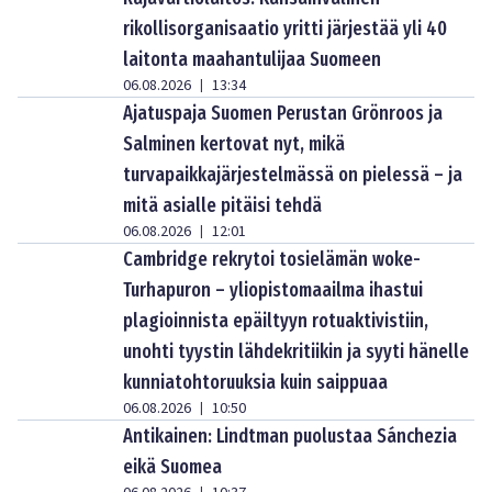
rikollisorganisaatio yritti järjestää yli 40
laitonta maahantulijaa Suomeen
06.08.2026
13:34
|
Ajatuspaja Suomen Perustan Grönroos ja
Salminen kertovat nyt, mikä
turvapaikkajärjestelmässä on pielessä – ja
mitä asialle pitäisi tehdä
06.08.2026
12:01
|
Cambridge rekrytoi tosielämän woke-
Turhapuron – yliopistomaailma ihastui
plagioinnista epäiltyyn rotuaktivistiin,
unohti tyystin lähdekritiikin ja syyti hänelle
kunniatohtoruuksia kuin saippuaa
06.08.2026
10:50
|
Antikainen: Lindtman puolustaa Sánchezia
eikä Suomea