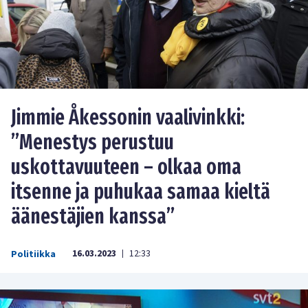
Jimmie Åkessonin vaalivinkki:
”Menestys perustuu
uskottavuuteen – olkaa oma
itsenne ja puhukaa samaa kieltä
äänestäjien kanssa”
16.03.2023
12:33
Politiikka
|