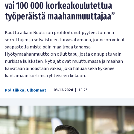
vai 100 000 korkeakoulutettua
työperäistä maahanmuuttajaa”
Kautta aikain Ruotsi on profiloitunut pyyteettömänä
sorrettujen ja solvaistujen turvasatamana, jonne on voinut
saapastella mistä päin maailmaa tahansa.
Hyötymaahanmuutto on ollut tabu, josta on supistu vain
nurkissa kuiskaten. Nyt ajat ovat muuttumassa ja maahan
kaivataan ainoastaan väkeä, joka haluaa sekä kykenee
kantamaan kortensa yhteiseen kekoon.
03.12.2024
18:25
Politiikka
,
Ulkomaat
|