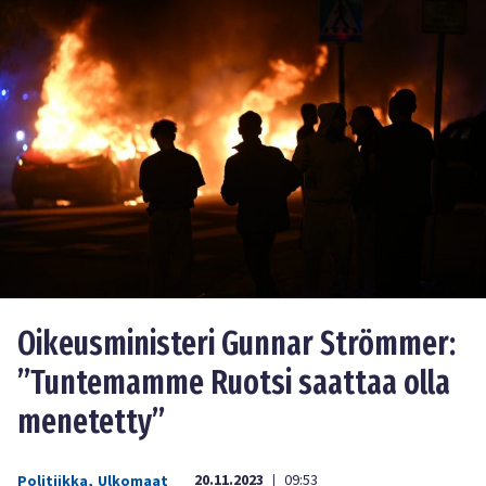
Oikeusministeri Gunnar Strömmer:
”Tuntemamme Ruotsi saattaa olla
menetetty”
20.11.2023
09:53
Politiikka
,
Ulkomaat
|