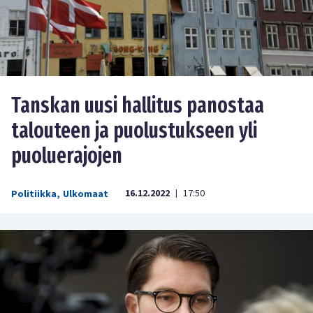
Tanskan uusi hallitus panostaa
talouteen ja puolustukseen yli
puoluerajojen
16.12.2022
17:50
Politiikka
,
Ulkomaat
|