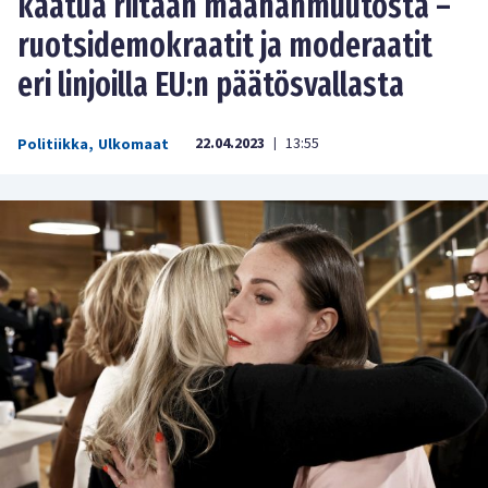
kaatua riitaan maahanmuutosta –
ruotsidemokraatit ja moderaatit
eri linjoilla EU:n päätösvallasta
22.04.2023
13:55
Politiikka
,
Ulkomaat
|