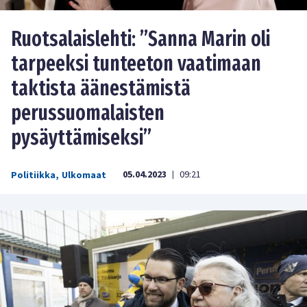
Ruotsalaislehti: ”Sanna Marin oli
tarpeeksi tunteeton vaatimaan
taktista äänestämistä
perussuomalaisten
pysäyttämiseksi”
05.04.2023
09:21
Politiikka
,
Ulkomaat
|