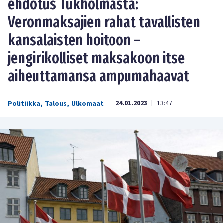
ehdotus Tukholmasta:
Veronmaksajien rahat tavallisten
kansalaisten hoitoon –
jengirikolliset maksakoon itse
aiheuttamansa ampumahaavat
24.01.2023
13:47
Politiikka
,
Talous
,
Ulkomaat
|