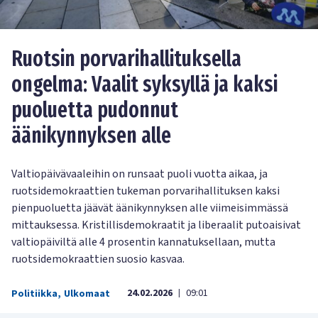
Ruotsin porvarihallituksella
ongelma: Vaalit syksyllä ja kaksi
puoluetta pudonnut
äänikynnyksen alle
Valtiopäivävaaleihin on runsaat puoli vuotta aikaa, ja
ruotsidemokraattien tukeman porvarihallituksen kaksi
pienpuoluetta jäävät äänikynnyksen alle viimeisimmässä
mittauksessa. Kristillisdemokraatit ja liberaalit putoaisivat
valtiopäiviltä alle 4 prosentin kannatuksellaan, mutta
ruotsidemokraattien suosio kasvaa.
24.02.2026
09:01
Politiikka
,
Ulkomaat
|