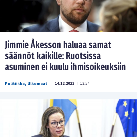
Jimmie Åkesson haluaa samat
säännöt kaikille: Ruotsissa
asuminen ei kuulu ihmisoikeuksiin
14.12.2022
12:54
Politiikka
,
Ulkomaat
|