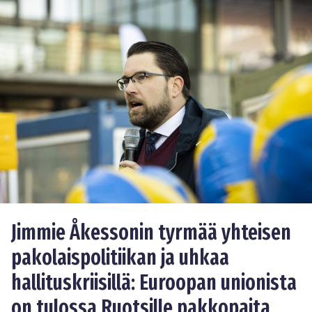
Jimmie Åkessonin tyrmää yhteisen
pakolaispolitiikan ja uhkaa
hallituskriisillä: Euroopan unionista
on tulossa Ruotsille pakkopaita