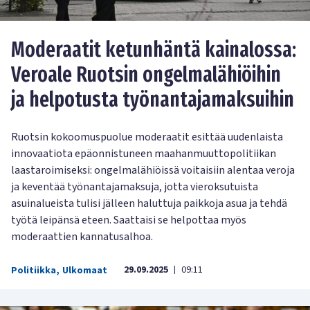
Moderaatit ketunhäntä kainalossa:
Veroale Ruotsin ongelmalähiöihin
ja helpotusta työnantajamaksuihin
Ruotsin kokoomuspuolue moderaatit esittää uudenlaista
innovaatiota epäonnistuneen maahanmuuttopolitiikan
laastaroimiseksi: ongelmalähiöissä voitaisiin alentaa veroja
ja keventää työnantajamaksuja, jotta vieroksutuista
asuinalueista tulisi jälleen haluttuja paikkoja asua ja tehdä
työtä leipänsä eteen. Saattaisi se helpottaa myös
moderaattien kannatusalhoa.
29.09.2025
09:11
Politiikka
,
Ulkomaat
|