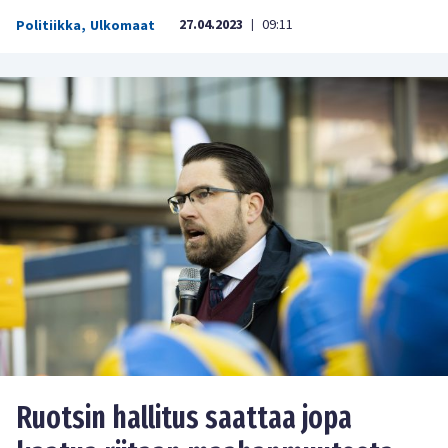
27.04.2023
09:11
Politiikka
,
Ulkomaat
|
Ruotsin hallitus saattaa jopa