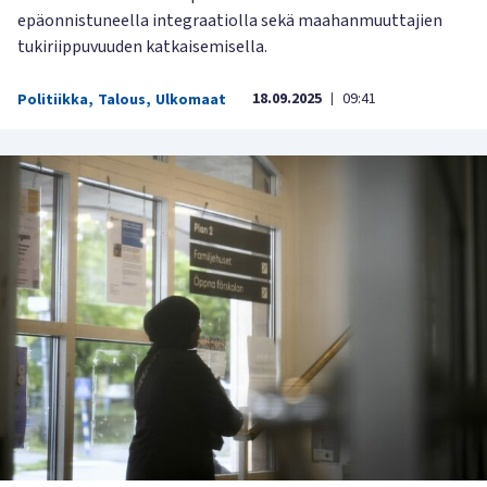
epäonnistuneella integraatiolla sekä maahanmuuttajien
tukiriippuvuuden katkaisemisella.
18.09.2025
09:41
Politiikka
,
Talous
,
Ulkomaat
|