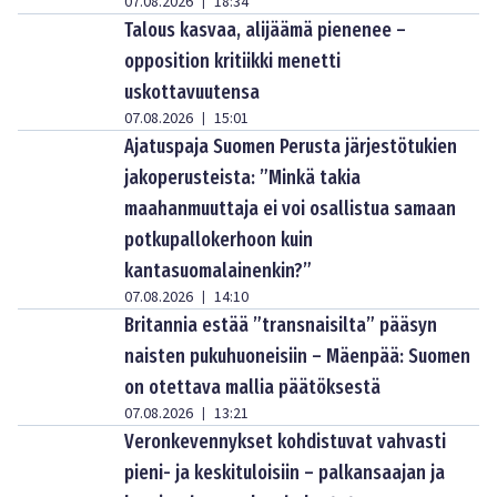
07.08.2026
18:34
|
Talous kasvaa, alijäämä pienenee –
opposition kritiikki menetti
uskottavuutensa
07.08.2026
15:01
|
Ajatuspaja Suomen Perusta järjestötukien
jakoperusteista: ”Minkä takia
maahanmuuttaja ei voi osallistua samaan
potkupallokerhoon kuin
kantasuomalainenkin?”
07.08.2026
14:10
|
Britannia estää ”transnaisilta” pääsyn
naisten pukuhuoneisiin – Mäenpää: Suomen
on otettava mallia päätöksestä
07.08.2026
13:21
|
Veronkevennykset kohdistuvat vahvasti
pieni- ja keskituloisiin – palkansaajan ja