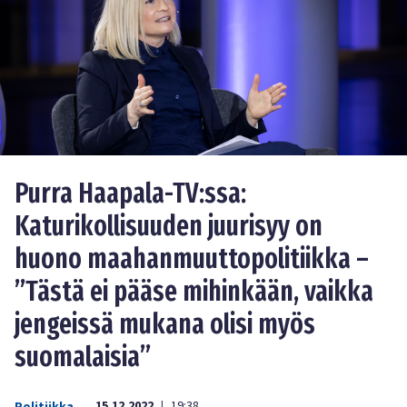
Purra Haapala-TV:ssa:
Katurikollisuuden juurisyy on
huono maahanmuuttopolitiikka –
”Tästä ei pääse mihinkään, vaikka
jengeissä mukana olisi myös
suomalaisia”
15.12.2022
19:38
Politiikka
|