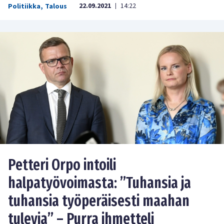
22.09.2021
14:22
Politiikka
,
Talous
|
Petteri Orpo intoili
halpatyövoimasta: ”Tuhansia ja
tuhansia työperäisesti maahan
tulevia” – Purra ihmetteli