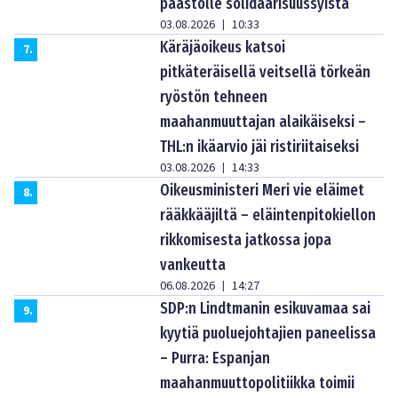
paastolle solidaarisuussyistä
03.08.2026
10:33
|
Käräjäoikeus katsoi
7
.
pitkäteräisellä veitsellä törkeän
ryöstön tehneen
maahanmuuttajan alaikäiseksi –
THL:n ikäarvio jäi ristiriitaiseksi
03.08.2026
14:33
|
Oikeusministeri Meri vie eläimet
8
.
rääkkääjiltä – eläintenpitokiellon
rikkomisesta jatkossa jopa
vankeutta
06.08.2026
14:27
|
SDP:n Lindtmanin esikuvamaa sai
9
.
kyytiä puoluejohtajien paneelissa
– Purra: Espanjan
maahanmuuttopolitiikka toimii