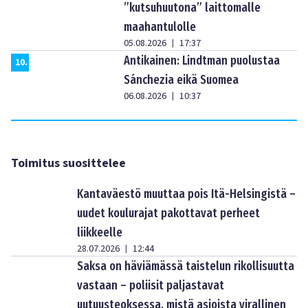
”kutsuhuutona” laittomalle
maahantulolle
05.08.2026
17:37
|
Antikainen: Lindtman puolustaa
10
.
Sánchezia eikä Suomea
06.08.2026
10:37
|
Toimitus suosittelee
Kantaväestö muuttaa pois Itä-Helsingistä –
uudet koulurajat pakottavat perheet
liikkeelle
28.07.2026
12:44
|
Saksa on häviämässä taistelun rikollisuutta
vastaan – poliisit paljastavat
uutuusteoksessa, mistä asioista virallinen