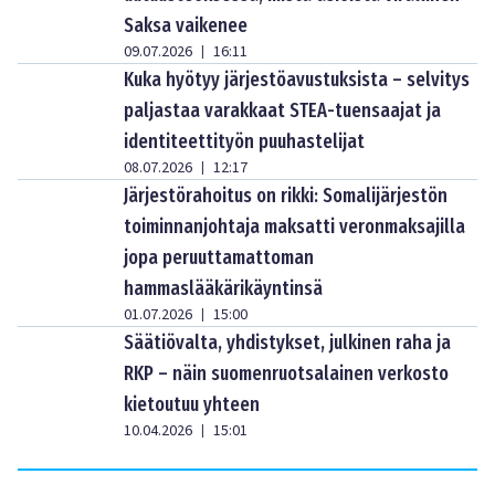
Saksa vaikenee
09.07.2026
16:11
|
Kuka hyötyy järjestöavustuksista – selvitys
paljastaa varakkaat STEA-tuensaajat ja
identiteettityön puuhastelijat
08.07.2026
12:17
|
Järjestörahoitus on rikki: Somalijärjestön
toiminnanjohtaja maksatti veronmaksajilla
jopa peruuttamattoman
hammaslääkärikäyntinsä
01.07.2026
15:00
|
Säätiövalta, yhdistykset, julkinen raha ja
RKP – näin suomenruotsalainen verkosto
kietoutuu yhteen
10.04.2026
15:01
|