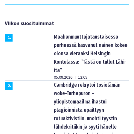
Viikon suosituimmat
Maahanmuuttajataustaisessa
1
.
perheessä kasvanut nainen kokee
olonsa vieraaksi Helsingin
Kontulassa: ”Tästä on tullut Lähi-
itä”
05.08.2026
12:09
|
Cambridge rekrytoi tosielämän
2
.
woke-Turhapuron –
yliopistomaailma ihastui
plagioinnista epäiltyyn
rotuaktivistiin, unohti tyystin
lähdekritiikin ja syyti hänelle