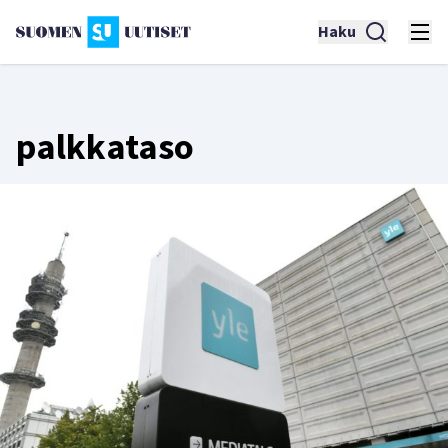
Haku
palkkataso