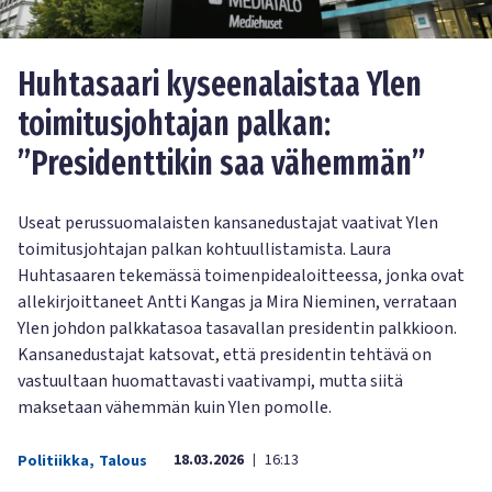
Huhtasaari kyseenalaistaa Ylen
toimitusjohtajan palkan:
”Presidenttikin saa vähemmän”
Useat perussuomalaisten kansanedustajat vaativat Ylen
toimitusjohtajan palkan kohtuullistamista. Laura
Huhtasaaren tekemässä toimenpidealoitteessa, jonka ovat
allekirjoittaneet Antti Kangas ja Mira Nieminen, verrataan
Ylen johdon palkkatasoa tasavallan presidentin palkkioon.
Kansanedustajat katsovat, että presidentin tehtävä on
vastuultaan huomattavasti vaativampi, mutta siitä
maksetaan vähemmän kuin Ylen pomolle.
18.03.2026
16:13
Politiikka
,
Talous
|