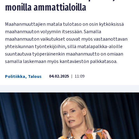
monilla ammattialoilla
Maahanmuuttajien matala tulotaso on osin kytköksissä
maahanmuuton volyymiin itsessään. Samalla
maahanmuuton vaikutukset osuvat myös vastaanottavan
yhteiskunnan työntekijöihin, sillä matalapalkka-aloille
suuntautuva työperäinenkin maahanmuutto on omiaan
samalla laskemaan myös kantaväestön palkkatasoa.
04.02.2025
11:09
Politiikka
,
Talous
|