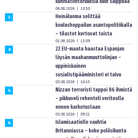
kunniatohtoruuksia kuin saippuaa
06.08.2026
10:50
|
Heinäluoma selittää
3
.
koulushoppailun asuntopolitiikalla
– tilastot kertovat toista
01.08.2026
12:09
|
22 EU-maata haastaa Espanjan
4
.
löysän maahanmuuttolinjan –
uppiniskainen
sosialistipääministeri ei taivu
03.08.2026
16:15
|
Nizzan terroristi tappoi 86 ihmistä
5
.
– pikkuveli rehenteli veriteolla
ennen karkotustaan
03.08.2026
09:21
|
Islamisaatiolle vauhtia
6
.
Britanniassa – koko poliisikunta