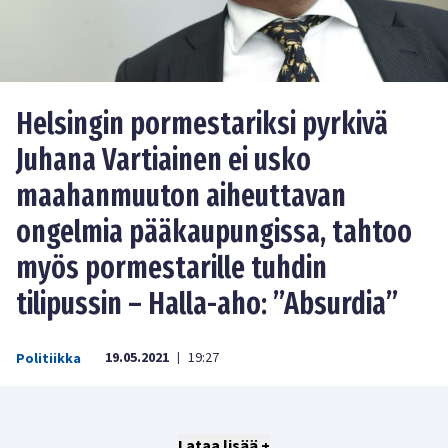
Helsingin pormestariksi pyrkivä
Juhana Vartiainen ei usko
maahanmuuton aiheuttavan
ongelmia pääkaupungissa, tahtoo
myös pormestarille tuhdin
tilipussin – Halla-aho: ”Absurdia”
19.05.2021
19:27
Politiikka
|
Lataa lisää +