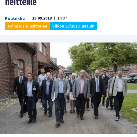
heitteille”
18.09.2018
14:07
Politiikka
|
Toimitus suosittelee
Viikon 38/2018 luetuin