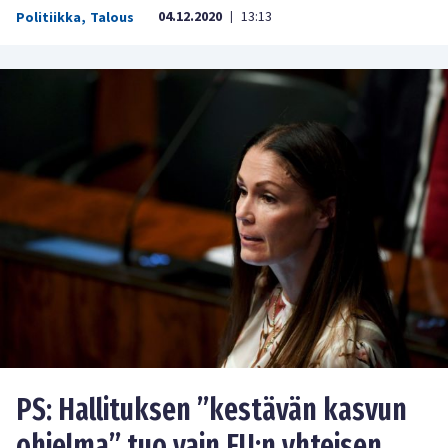
04.12.2020
13:13
Politiikka
,
Talous
|
PS: Hallituksen ”kestävän kasvun
ohjelma” tuo vain EU:n yhteisen