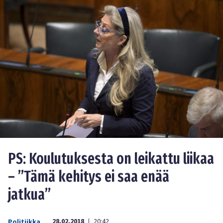
PS: Koulutuksesta on leikattu liikaa
– ”Tämä kehitys ei saa enää
jatkua”
28.02.2018
20:42
Politiikka
|