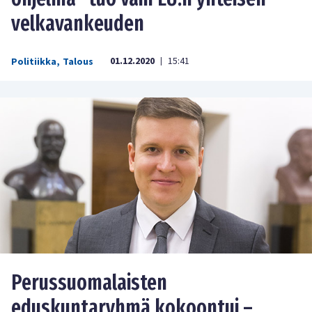
velkavankeuden
01.12.2020
15:41
Politiikka
,
Talous
|
Perussuomalaisten
eduskuntaryhmä kokoontui –