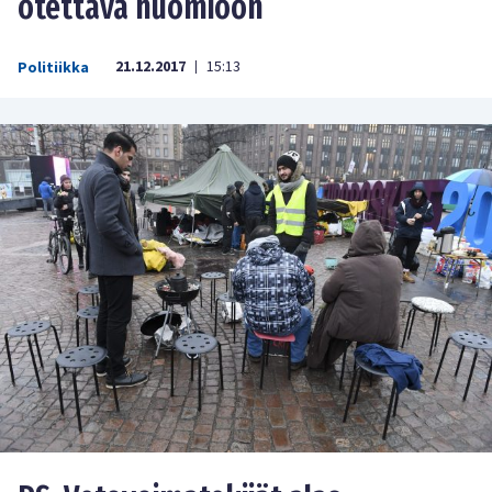
otettava huomioon
21.12.2017
15:13
Politiikka
|