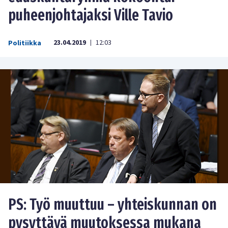
puheenjohtajaksi Ville Tavio
23.04.2019
12:03
Politiikka
|
PS: Työ muuttuu – yhteiskunnan on
pysyttävä muutoksessa mukana