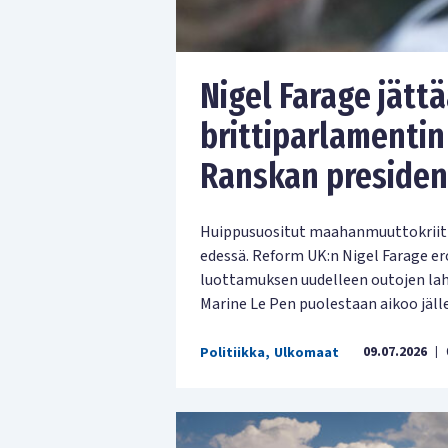
Nigel Farage jätt
brittiparlamentin
Ranskan presiden
Huippusuositut maahanmuuttokriitti
edessä. Reform UK:n Nigel Farage e
luottamuksen uudelleen outojen lahj
Marine Le Pen puolestaan aikoo jäll
09.07.2026
Politiikka
,
Ulkomaat
|