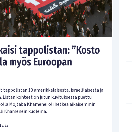
kaisi tappolistan: ”Kosto
lla myös Euroopan
t tappolistan 13 amerikkalaisesta, israelilaisesta ja
. Listan kohteet on jutun kuvituksessa puettu
atolla Mojtaba Khamenei oli hetkeä aikaisemmin
 Ali Khamenein kuolema.
12:28