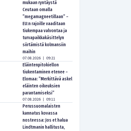
mukaan ryntäystä
Ceutaan omalla
”megamagneetillaan” –
EU:n rajoille vaaditaan
tiukempaa valvontaa ja
turvapaikkakäsittelyn
siirtämistä kolmansiin
maihin
07.08.2026
09:21
|
Eläintenpitokiellon
tiukentaminen etenee –
Elomaa: ”Merkittävä askel
eläinten oikeuksien
parantamiseksi”
07.08.2026
09:11
|
Perussuomalaisten
kannatus kovassa
nosteessa: Jos et halua
Lindtmanin hallitusta,