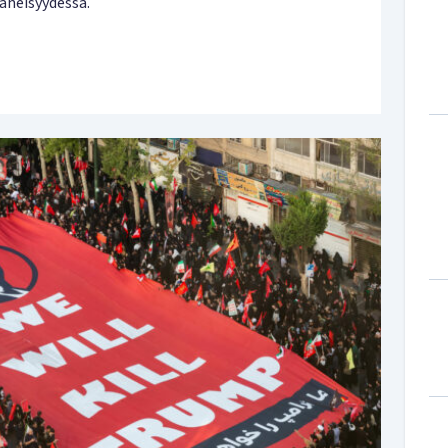
äheisyydessä.