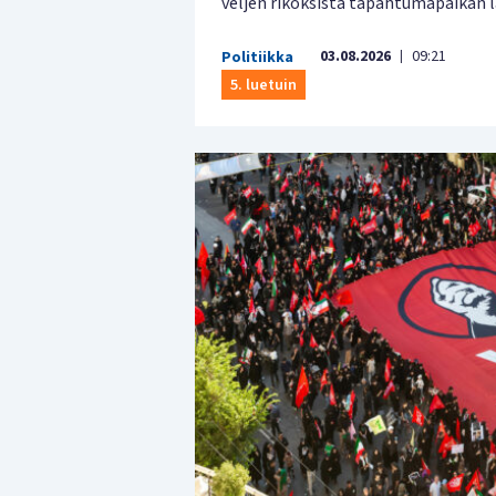
veljen rikoksista tapahtumapaikan l
03.08.2026
09:21
Politiikka
|
5. luetuin