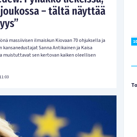
 joukossa – tältä näyttää
syys”
önä massiivisen ilmaiskun Kiovaan 70 ohjuksella ja
1
en kansanedustajat Sanna Antikainen ja Kaisa
ja muistuttavat sen kertovan kaiken oleellisen
11:03
To