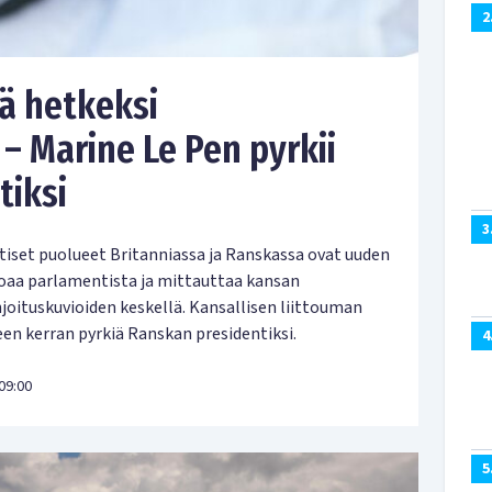
2
ää hetkeksi
 – Marine Le Pen pyrkii
tiksi
3
set puolueet Britanniassa ja Ranskassa ovat uuden
roaa parlamentista ja mittauttaa kansan
oituskuvioiden keskellä. Kansallisen liittouman
een kerran pyrkiä Ranskan presidentiksi.
4
09:00
5