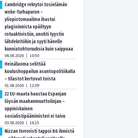
Cambridge rekrytoi tosielämän
.
woke-Turhapuron –
yliopistomaailma ihastui
plagioinnista epäiltyyn
rotuaktivistiin, unohti tyystin
lähdekritiikin ja syyti hänelle
kunniatohtoruuksia kuin saippuaa
06.08.2026
10:50
|
Heinäluoma selittää
.
koulushoppailun asuntopolitiikalla
– tilastot kertovat toista
01.08.2026
12:09
|
22 EU-maata haastaa Espanjan
.
löysän maahanmuuttolinjan –
uppiniskainen
sosialistipääministeri ei taivu
03.08.2026
16:15
|
Nizzan terroristi tappoi 86 ihmistä
.