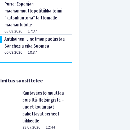
Purra: Espanjan
maahanmuuttopolitiikka toimii
”kutsuhuutona” laittomalle
maahantulolle
05.08.2026
17:37
|
Antikainen: Lindtman puolustaa
0
.
Sánchezia eikä Suomea
06.08.2026
10:37
|
imitus suosittelee
Kantaväestö muuttaa
pois Itä-Helsingistä –
uudet koulurajat
pakottavat perheet
liikkeelle
28.07.2026
12:44
|