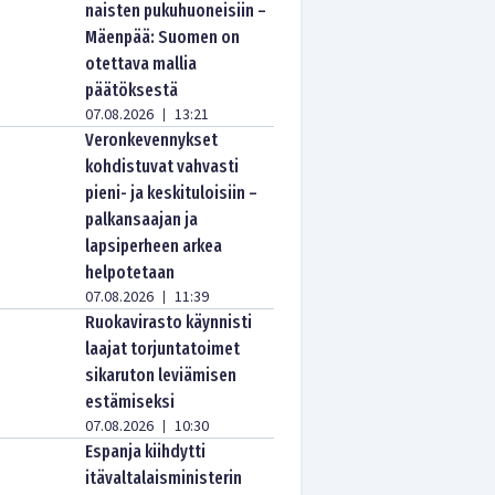
naisten pukuhuoneisiin –
Mäenpää: Suomen on
otettava mallia
päätöksestä
07.08.2026
13:21
|
Veronkevennykset
kohdistuvat vahvasti
pieni- ja keskituloisiin –
palkansaajan ja
lapsiperheen arkea
helpotetaan
07.08.2026
11:39
|
Ruokavirasto käynnisti
laajat torjuntatoimet
sikaruton leviämisen
estämiseksi
07.08.2026
10:30
|
Espanja kiihdytti
itävaltalaisministerin