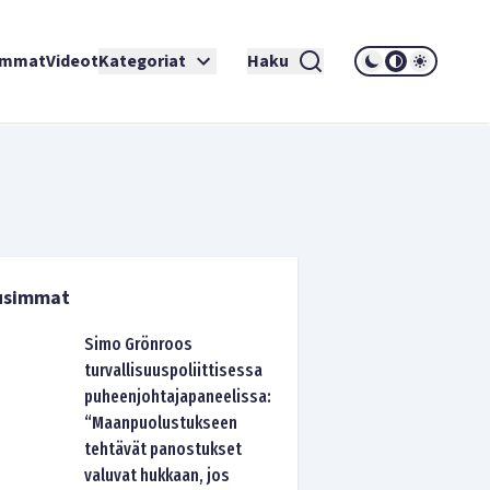
immat
Videot
Kategoriat
Haku
usimmat
Simo Grönroos
turvallisuuspoliittisessa
puheenjohtajapaneelissa:
“Maanpuolustukseen
tehtävät panostukset
valuvat hukkaan, jos