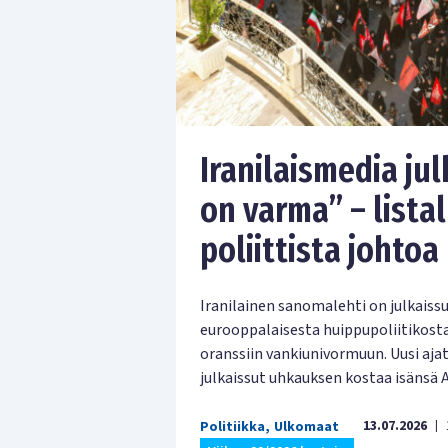
Iranilaismedia jul
on varma” – lista
poliittista johtoa
Iranilainen sanomalehti on julkaissu
eurooppalaisesta huippupoliitikosta
oranssiin vankiunivormuun. Uusi aj
julkaissut uhkauksen kostaa isänsä
13.07.2026
Politiikka
,
Ulkomaat
|