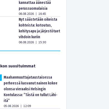
kannattaa äänestää
perussuomalaisia
06.08.2026
16:45
|
Nyt säästetään oikeista
kohteista: kotoutus,
kehitysapu ja järjestötuet
vihdoin kuriin
06.08.2026
15:30
|
ikon suosituimmat
Maahanmuuttajataustaisessa
.
perheessä kasvanut nainen kokee
olonsa vieraaksi Helsingin
Kontulassa: ”Tästä on tullut Lähi-
itä”
05.08.2026
12:09
|