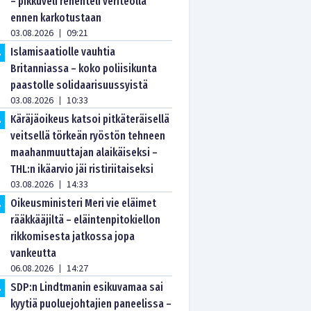
– pikkuveli rehenteli veriteolla
ennen karkotustaan
03.08.2026
09:21
|
Islamisaatiolle vauhtia
.
Britanniassa – koko poliisikunta
paastolle solidaarisuussyistä
03.08.2026
10:33
|
Käräjäoikeus katsoi pitkäteräisellä
.
veitsellä törkeän ryöstön tehneen
maahanmuuttajan alaikäiseksi –
THL:n ikäarvio jäi ristiriitaiseksi
03.08.2026
14:33
|
Oikeusministeri Meri vie eläimet
.
rääkkääjiltä – eläintenpitokiellon
rikkomisesta jatkossa jopa
vankeutta
06.08.2026
14:27
|
SDP:n Lindtmanin esikuvamaa sai
.
kyytiä puoluejohtajien paneelissa –