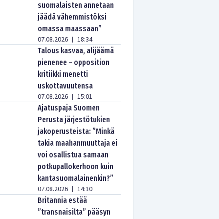
suomalaisten annetaan
jäädä vähemmistöksi
omassa maassaan”
07.08.2026
18:34
|
Talous kasvaa, alijäämä
pienenee – opposition
kritiikki menetti
uskottavuutensa
07.08.2026
15:01
|
Ajatuspaja Suomen
Perusta järjestötukien
jakoperusteista: ”Minkä
takia maahanmuuttaja ei
voi osallistua samaan
potkupallokerhoon kuin
kantasuomalainenkin?”
07.08.2026
14:10
|
Britannia estää
”transnaisilta” pääsyn