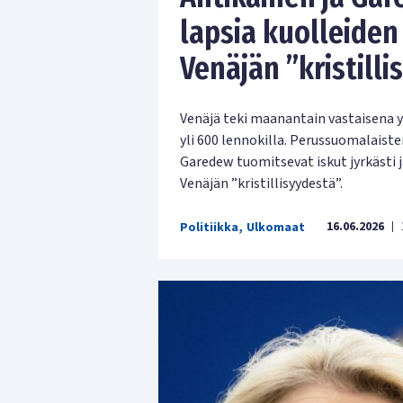
lapsia kuolleiden
Venäjän ”kristilli
Venäjä teki maanantain vastaisena y
yli 600 lennokilla. Perussuomalaist
Garedew tuomitsevat iskut jyrkästi 
Venäjän ”kristillisyydestä”.
16.06.2026
Politiikka
,
Ulkomaat
|