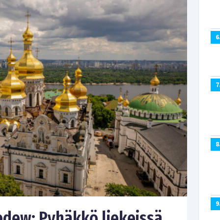
6
7
8
9
edew: Pyhäkkö liekeissä,