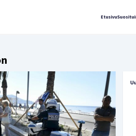
Etusivu
Suositu
on
U