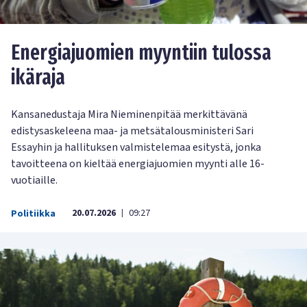
Energiajuomien myyntiin tulossa
ikäraja
Kansanedustaja Mira Nieminenpitää merkittävänä
edistysaskeleena maa- ja metsätalousministeri Sari
Essayhin ja hallituksen valmistelemaa esitystä, jonka
tavoitteena on kieltää energiajuomien myynti alle 16-
vuotiaille.
20.07.2026
09:27
Politiikka
|