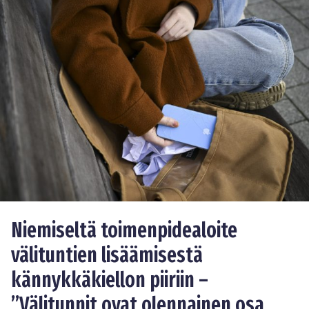
Niemiseltä toimenpidealoite
välituntien lisäämisestä
kännykkäkiellon piiriin –
”Välitunnit ovat olennainen osa