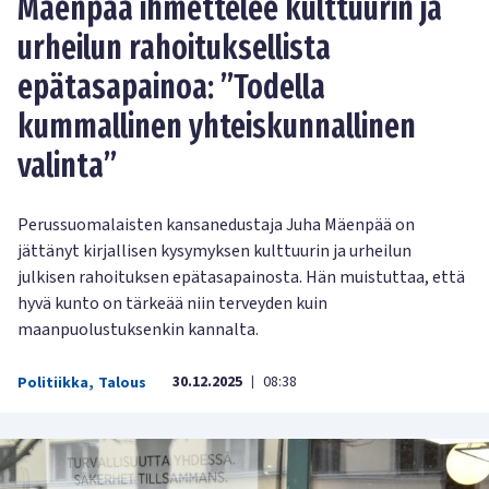
Mäenpää ihmettelee kulttuurin ja
urheilun rahoituksellista
epätasapainoa: ”Todella
kummallinen yhteiskunnallinen
valinta”
Perussuomalaisten kansanedustaja Juha Mäenpää on
jättänyt kirjallisen kysymyksen kulttuurin ja urheilun
julkisen rahoituksen epätasapainosta. Hän muistuttaa, että
hyvä kunto on tärkeää niin terveyden kuin
maanpuolustuksenkin kannalta.
30.12.2025
08:38
Politiikka
,
Talous
|