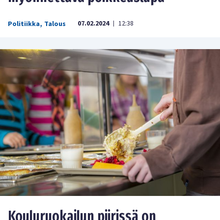
07.02.2024
12:38
Politiikka
,
Talous
|
Kouluruokailun piirissä on