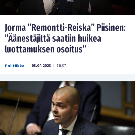
Jorma ”Remontti-Reiska” Piisinen:
”Äänestäjiltä saatiin huikea
luottamuksen osoitus”
03.04.2023
16:37
Politiikka
|