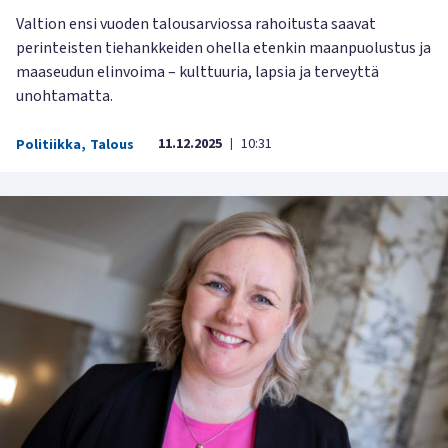
Valtion ensi vuoden talousarviossa rahoitusta saavat
perinteisten tiehankkeiden ohella etenkin maanpuolustus ja
maaseudun elinvoima – kulttuuria, lapsia ja terveyttä
unohtamatta.
11.12.2025
10:31
Politiikka
,
Talous
|