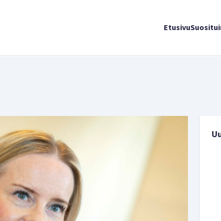
Etusivu
Suositu
U