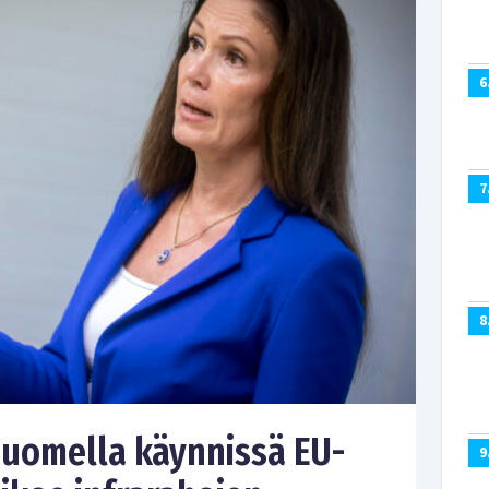
6
7
8
Suomella käynnissä EU-
9