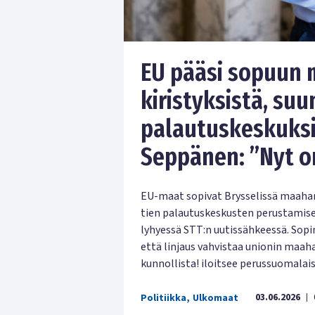
EU pääsi sopuun 
kiristyksistä, suu
palautuskeskuksi
Seppänen: ”Nyt on
EU-maat sopivat Brysselissä maahan
tien palautuskeskusten perustamisel
lyhyessä STT:n uutissähkeessä. Sop
että linjaus vahvistaa unionin maah
kunnollista! iloitsee perussuomala
03.06.2026
Politiikka
,
Ulkomaat
|