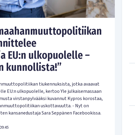
maahanmuuttopolitiikan
nnittelee
a EU:n ulkopuolelle –
 kunnollista!”
muuttopolitiikan tiukennuksista, jotka avaavat
le EU:n ulkopuolelle, kertoo Yle julkaisemassaan
imusta virstanpylvääksi kuvannut Kypros korostaa,
anmuuttopolitiikan uskottavuutta. - Nyt on
isten kansanedustaja Sara Seppänen Facebookissa.
09:45