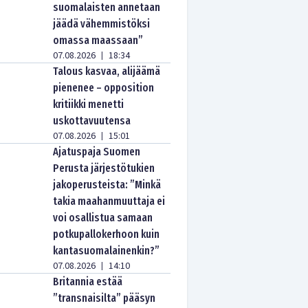
suomalaisten annetaan
jäädä vähemmistöksi
omassa maassaan”
07.08.2026
18:34
|
Talous kasvaa, alijäämä
pienenee – opposition
kritiikki menetti
uskottavuutensa
07.08.2026
15:01
|
Ajatuspaja Suomen
Perusta järjestötukien
jakoperusteista: ”Minkä
takia maahanmuuttaja ei
voi osallistua samaan
potkupallokerhoon kuin
kantasuomalainenkin?”
07.08.2026
14:10
|
Britannia estää
”transnaisilta” pääsyn