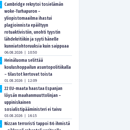
Cambridge rekrytoi tosielämän
.
woke-Turhapuron –
yliopistomaailma ihastui
plagioinnista epäiltyyn
rotuaktivistiin, unohti tyystin
lähdekritiikin ja syyti hänelle
kunniatohtoruuksia kuin saippuaa
06.08.2026
10:50
|
Heinäluoma selittää
.
koulushoppailun asuntopolitiikalla
– tilastot kertovat toista
01.08.2026
12:09
|
22 EU-maata haastaa Espanjan
.
löysän maahanmuuttolinjan –
uppiniskainen
sosialistipääministeri ei taivu
03.08.2026
16:15
|
Nizzan terroristi tappoi 86 ihmistä
.