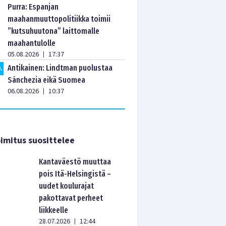
Purra: Espanjan
maahanmuuttopolitiikka toimii
”kutsuhuutona” laittomalle
maahantulolle
05.08.2026
17:37
|
Antikainen: Lindtman puolustaa
0
.
Sánchezia eikä Suomea
06.08.2026
10:37
|
imitus suosittelee
Kantaväestö muuttaa
pois Itä-Helsingistä –
uudet koulurajat
pakottavat perheet
liikkeelle
28.07.2026
12:44
|