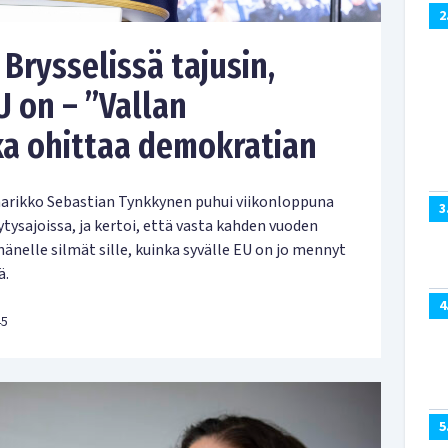
2
Brysselissä tajusin,
U on – ”Vallan
ka ohittaa demokratian
rikko Sebastian Tynkkynen puhui viikonloppuna
3
ysajoissa, ja kertoi, että vasta kahden vuoden
änelle silmät sille, kuinka syvälle EU on jo mennyt
ä.
4
45
5