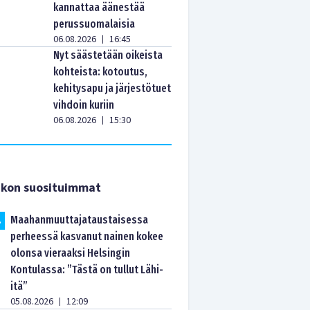
kannattaa äänestää
perussuomalaisia
06.08.2026
16:45
|
Nyt säästetään oikeista
kohteista: kotoutus,
kehitysapu ja järjestötuet
vihdoin kuriin
06.08.2026
15:30
|
ikon suosituimmat
Maahanmuuttajataustaisessa
.
perheessä kasvanut nainen kokee
olonsa vieraaksi Helsingin
Kontulassa: ”Tästä on tullut Lähi-
itä”
05.08.2026
12:09
|