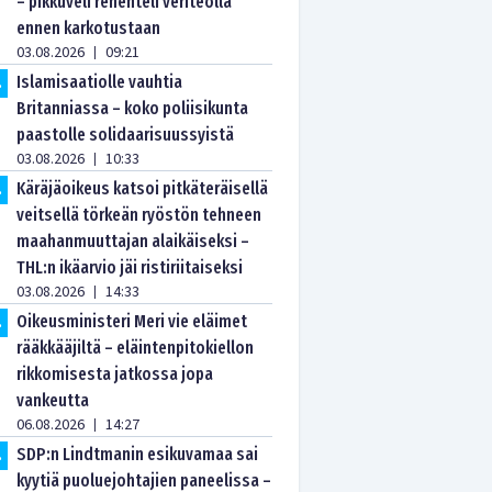
– pikkuveli rehenteli veriteolla
ennen karkotustaan
03.08.2026
09:21
|
Islamisaatiolle vauhtia
.
Britanniassa – koko poliisikunta
paastolle solidaarisuussyistä
03.08.2026
10:33
|
Käräjäoikeus katsoi pitkäteräisellä
.
veitsellä törkeän ryöstön tehneen
maahanmuuttajan alaikäiseksi –
THL:n ikäarvio jäi ristiriitaiseksi
03.08.2026
14:33
|
Oikeusministeri Meri vie eläimet
.
rääkkääjiltä – eläintenpitokiellon
rikkomisesta jatkossa jopa
vankeutta
06.08.2026
14:27
|
SDP:n Lindtmanin esikuvamaa sai
.
kyytiä puoluejohtajien paneelissa –