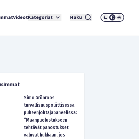
immat
Videot
Kategoriat
Haku
usimmat
Simo Grönroos
turvallisuuspoliittisessa
puheenjohtajapaneelissa:
“Maanpuolustukseen
tehtävät panostukset
valuvat hukkaan, jos