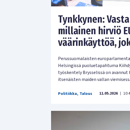
Tynkkynen: Vasta 
millainen hirviö E
väärinkäyttöä, jo
Perussuomalaisten europarlamentaa
Helsingissä puoluetapahtuma Kiihdyt
työskentely Brysselissä on avannut h
itsenäisten maiden vallan viemisess
11.05.2026
10:
Politiikka
,
Talous
|