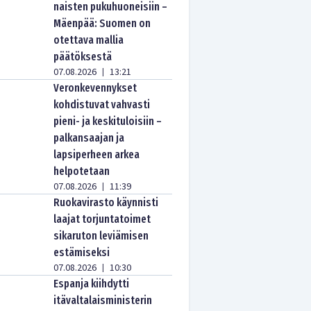
naisten pukuhuoneisiin –
Mäenpää: Suomen on
otettava mallia
päätöksestä
07.08.2026
13:21
|
Veronkevennykset
kohdistuvat vahvasti
pieni- ja keskituloisiin –
palkansaajan ja
lapsiperheen arkea
helpotetaan
07.08.2026
11:39
|
Ruokavirasto käynnisti
laajat torjuntatoimet
sikaruton leviämisen
estämiseksi
07.08.2026
10:30
|
Espanja kiihdytti
itävaltalaisministerin