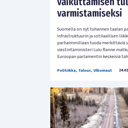
vaikuttamisen tul
varmistamiseksi
Suomella on nyt tuhannen taalan paik
infrastruktuurin ja sotilaallisen lii
parhaimmillaan tuoda merkittäviä s
viestintäministeri Lulu Ranne matk
Euroopan parlamentin keskeisiä tah
24.02
Politiikka
,
Talous
,
Ulkomaat