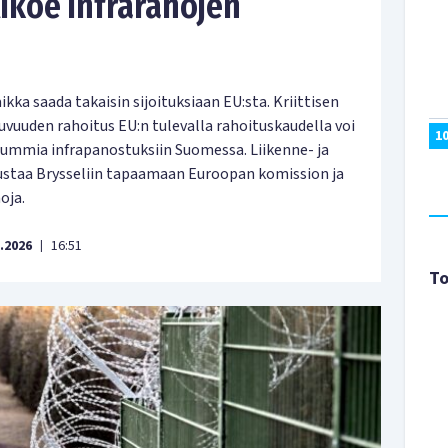
ikoe infrarahojen
ka saada takaisin sijoituksiaan EU:sta. Kriittisen
kkuvuuden rahoitus EU:n tulevalla rahoituskaudella voi
1
ummia infrapanostuksiin Suomessa. Liikenne- ja
ustaa Brysseliin tapaamaan Euroopan komission ja
oja.
.2026
16:51
|
To