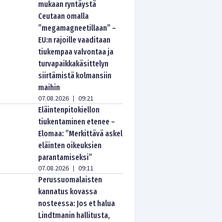
mukaan ryntäystä
Ceutaan omalla
”megamagneetillaan” –
EU:n rajoille vaaditaan
tiukempaa valvontaa ja
turvapaikkakäsittelyn
siirtämistä kolmansiin
maihin
07.08.2026
09:21
|
Eläintenpitokiellon
tiukentaminen etenee –
Elomaa: ”Merkittävä askel
eläinten oikeuksien
parantamiseksi”
07.08.2026
09:11
|
Perussuomalaisten
kannatus kovassa
nosteessa: Jos et halua
Lindtmanin hallitusta,