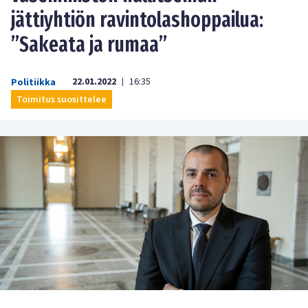
jättiyhtiön ravintolashoppailua:
”Sakeata ja rumaa”
22.01.2022
16:35
Politiikka
|
Toimitus suosittelee