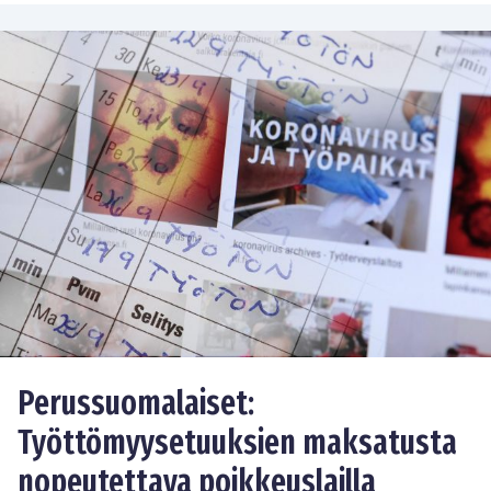
Perussuomalaiset:
Työttömyysetuuksien maksatusta
nopeutettava poikkeuslailla