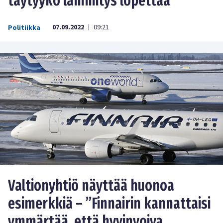
täytyykö lämmitys lopettaa”
07.09.2022
09:21
Politiikka
|
Valtionyhtiö näyttää huonoa
esimerkkiä – ”Finnairin kannattaisi
ymmärtää, että hyvinvoiva