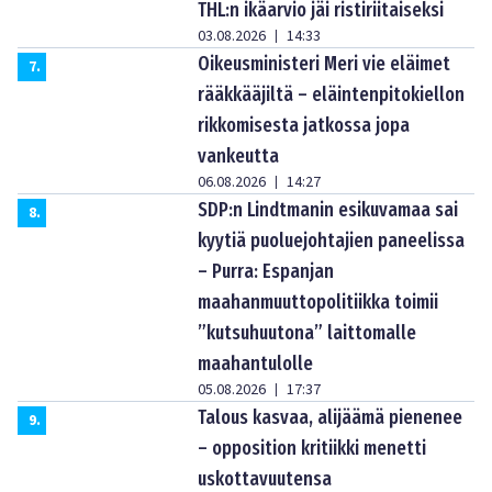
THL:n ikäarvio jäi ristiriitaiseksi
03.08.2026
14:33
|
Oikeusministeri Meri vie eläimet
7
.
rääkkääjiltä – eläintenpitokiellon
rikkomisesta jatkossa jopa
vankeutta
06.08.2026
14:27
|
SDP:n Lindtmanin esikuvamaa sai
8
.
kyytiä puoluejohtajien paneelissa
– Purra: Espanjan
maahanmuuttopolitiikka toimii
”kutsuhuutona” laittomalle
maahantulolle
05.08.2026
17:37
|
Talous kasvaa, alijäämä pienenee
9
.
– opposition kritiikki menetti
uskottavuutensa