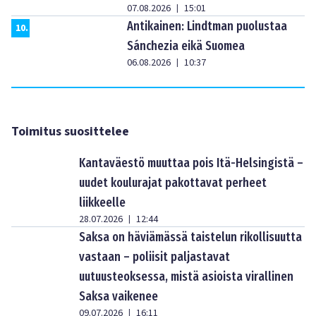
07.08.2026
15:01
|
Antikainen: Lindtman puolustaa
10
.
Sánchezia eikä Suomea
06.08.2026
10:37
|
Toimitus suosittelee
Kantaväestö muuttaa pois Itä-Helsingistä –
uudet koulurajat pakottavat perheet
liikkeelle
28.07.2026
12:44
|
Saksa on häviämässä taistelun rikollisuutta
vastaan – poliisit paljastavat
uutuusteoksessa, mistä asioista virallinen
Saksa vaikenee
09.07.2026
16:11
|