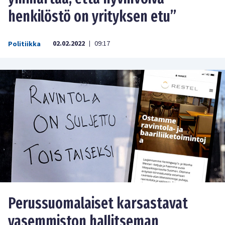
henkilöstö on yrityksen etu”
02.02.2022
09:17
Politiikka
|
Perussuomalaiset karsastavat
vasemmiston hallitseman