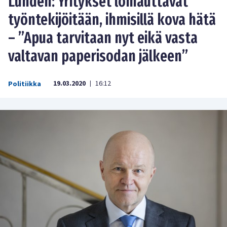
Lundén: Yritykset lomauttavat
työntekijöitään, ihmisillä kova hätä
– ”Apua tarvitaan nyt eikä vasta
valtavan paperisodan jälkeen”
19.03.2020
16:12
Politiikka
|