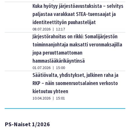
Kuka hyötyy järjestöavustuksista – selvitys
paljastaa varakkaat STEA-tuensaajat ja
identiteettityön puuhastelijat
08.07.2026
12:17
|
Järjestörahoitus on rikki: Somalijärjestön
toiminnanjohtaja maksatti veronmaksajilla
jopa peruuttamattoman
hammaslääkärikäyntinsä
01.07.2026
15:00
|
Säätiövalta, yhdistykset, julkinen raha ja
RKP – näin suomenruotsalainen verkosto
kietoutuu yhteen
10.04.2026
15:01
|
PS-Naiset 1/2026