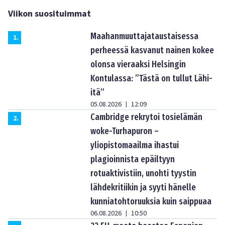
Viikon suosituimmat
Maahanmuuttajataustaisessa
1
.
perheessä kasvanut nainen kokee
olonsa vieraaksi Helsingin
Kontulassa: ”Tästä on tullut Lähi-
itä”
05.08.2026
12:09
|
Cambridge rekrytoi tosielämän
2
.
woke-Turhapuron –
yliopistomaailma ihastui
plagioinnista epäiltyyn
rotuaktivistiin, unohti tyystin
lähdekritiikin ja syyti hänelle
kunniatohtoruuksia kuin saippuaa
06.08.2026
10:50
|