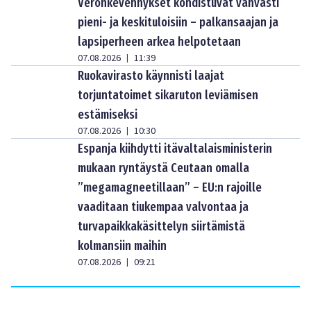
Veronkevennykset kohdistuvat vahvasti
pieni- ja keskituloisiin – palkansaajan ja
lapsiperheen arkea helpotetaan
07.08.2026
11:39
|
Ruokavirasto käynnisti laajat
torjuntatoimet sikaruton leviämisen
estämiseksi
07.08.2026
10:30
|
Espanja kiihdytti itävaltalaisministerin
mukaan ryntäystä Ceutaan omalla
”megamagneetillaan” – EU:n rajoille
vaaditaan tiukempaa valvontaa ja
turvapaikkakäsittelyn siirtämistä
kolmansiin maihin
07.08.2026
09:21
|