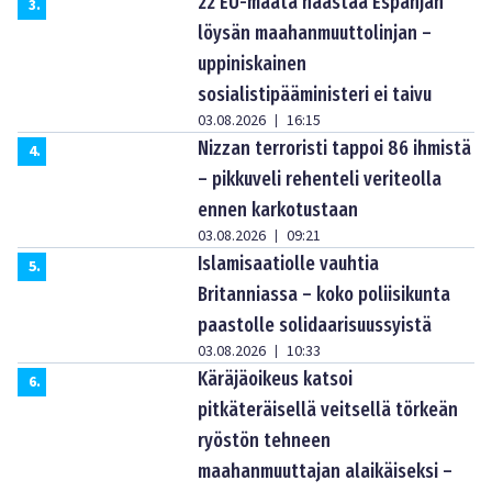
22 EU-maata haastaa Espanjan
3
.
löysän maahanmuuttolinjan –
uppiniskainen
sosialistipääministeri ei taivu
03.08.2026
16:15
|
Nizzan terroristi tappoi 86 ihmistä
4
.
– pikkuveli rehenteli veriteolla
ennen karkotustaan
03.08.2026
09:21
|
Islamisaatiolle vauhtia
5
.
Britanniassa – koko poliisikunta
paastolle solidaarisuussyistä
03.08.2026
10:33
|
Käräjäoikeus katsoi
6
.
pitkäteräisellä veitsellä törkeän
ryöstön tehneen
maahanmuuttajan alaikäiseksi –