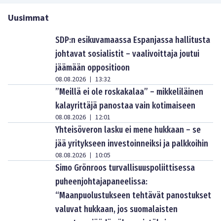
Uusimmat
SDP:n esikuvamaassa Espanjassa hallitusta
johtavat sosialistit – vaalivoittaja joutui
jäämään oppositioon
08.08.2026
13:32
|
”Meillä ei ole roskakalaa” – mikkeliläinen
kalayrittäjä panostaa vain kotimaiseen
08.08.2026
12:01
|
Yhteisöveron lasku ei mene hukkaan – se
jää yritykseen investoinneiksi ja palkkoihin
08.08.2026
10:05
|
Simo Grönroos turvallisuuspoliittisessa
puheenjohtajapaneelissa:
“Maanpuolustukseen tehtävät panostukset
valuvat hukkaan, jos suomalaisten