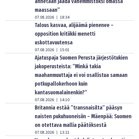
annetaan jäädä vähemmistöksi omassa
maassaan”
07.08.2026
18:34
|
Talous kasvaa, alijäämä pienenee –
opposition kritiikki menetti
uskottavuutensa
07.08.2026
15:01
|
Ajatuspaja Suomen Perusta järjestötukien
jakoperusteista: ”Minkä takia
maahanmuuttaja ei voi osallistua samaan
potkupallokerhoon kuin
kantasuomalainenkin?”
07.08.2026
14:10
|
Britannia estää ”transnaisilta” pääsyn
naisten pukuhuoneisiin – Mäenpää: Suomen
on otettava mallia päätöksestä
07.08.2026
13:21
|