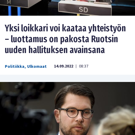
Yksi loikkari voi kaataa yhteistyön
– luottamus on pakosta Ruotsin
uuden hallituksen avainsana
14.09.2022
08:37
Politiikka
,
Ulkomaat
|