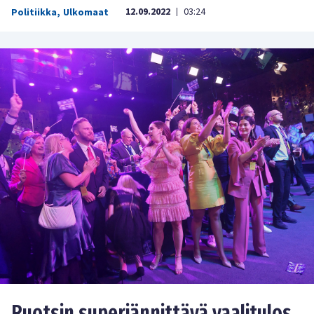
12.09.2022
03:24
Politiikka
,
Ulkomaat
|
Ruotsin superjännittävä vaalitulos