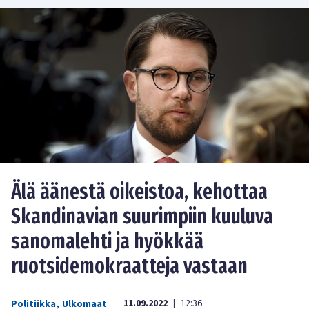
Älä äänestä oikeistoa, kehottaa
Skandinavian suurimpiin kuuluva
sanomalehti ja hyökkää
ruotsidemokraatteja vastaan
11.09.2022
12:36
Politiikka
,
Ulkomaat
|