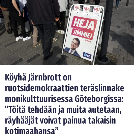
Köyhä Järnbrott on
ruotsidemokraattien teräslinnake
monikulttuurisessa Göteborgissa:
”Töitä tehdään ja muita autetaan,
räyhääjät voivat painua takaisin
kotimaahansa”