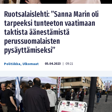
Ruotsalaislehti: ”Sanna Marin oli
tarpeeksi tunteeton vaatimaan
taktista äänestämistä
perussuomalaisten
pysäyttämiseksi”
05.04.2023
09:21
Politiikka
,
Ulkomaat
|