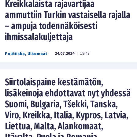
Kreikkalaista rajavartijaa
ammuttiin Turkin vastaisella rajalla
– ampuja todennäköisesti
ihmissalakuljettaja
24.07.2024
19:43
Politiikka
,
Ulkomaat
|
Siirtolaispaine kestämätön,
lisäkeinoja ehdottavat nyt yhdessä
Suomi, Bulgaria, Tšekki, Tanska,
Viro, Kreikka, Italia, Kypros, Latvia,
Liettua, Malta, Alankomaat,