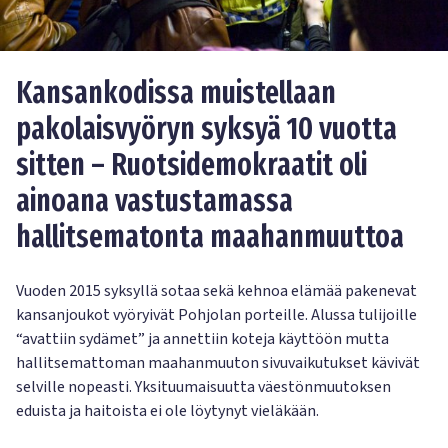
Kansankodissa muistellaan
pakolaisvyöryn syksyä 10 vuotta
sitten – Ruotsidemokraatit oli
ainoana vastustamassa
hallitsematonta maahanmuuttoa
Vuoden 2015 syksyllä sotaa sekä kehnoa elämää pakenevat
kansanjoukot vyöryivät Pohjolan porteille. Alussa tulijoille
“avattiin sydämet” ja annettiin koteja käyttöön mutta
hallitsemattoman maahanmuuton sivuvaikutukset kävivät
selville nopeasti. Yksituumaisuutta väestönmuutoksen
eduista ja haitoista ei ole löytynyt vieläkään.