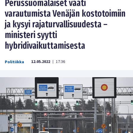
Perussuomalaiset vaati
varautumista Venäjän kostotoimiin
ja kysyi rajaturvallisuudesta –
ministeri syytti
hybridivaikuttamisesta
12.05.2022
17:36
Politiikka
|