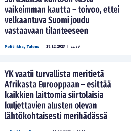
vaikeimman kautta – toivoo, ettei
velkaantuva Suomi joudu
vastaavaan tilanteeseen
19.12.2023
22:39
Politiikka
,
Talous
|
YK vaatii turvallista meritietä
Afrikasta Eurooppaan – esittää
kaikkien laittomia siirtolaisia
kuljettavien alusten olevan
lähtökohtaisesti merihädässä