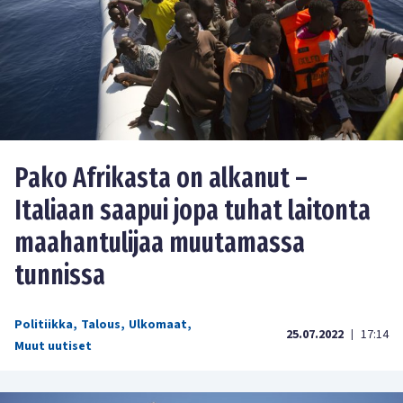
Pako Afrikasta on alkanut –
Italiaan saapui jopa tuhat laitonta
maahantulijaa muutamassa
tunnissa
Politiikka
,
Talous
,
Ulkomaat
,
25.07.2022
17:14
|
Muut uutiset