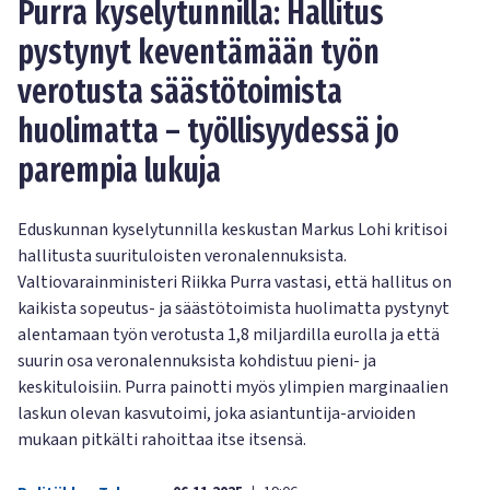
Purra kyselytunnilla: Hallitus
pystynyt keventämään työn
verotusta säästötoimista
huolimatta – työllisyydessä jo
parempia lukuja
Eduskunnan kyselytunnilla keskustan Markus Lohi kritisoi
hallitusta suurituloisten veronalennuksista.
Valtiovarainministeri Riikka Purra vastasi, että hallitus on
kaikista sopeutus- ja säästötoimista huolimatta pystynyt
alentamaan työn verotusta 1,8 miljardilla eurolla ja että
suurin osa veronalennuksista kohdistuu pieni- ja
keskituloisiin. Purra painotti myös ylimpien marginaalien
laskun olevan kasvutoimi, joka asiantuntija-arvioiden
mukaan pitkälti rahoittaa itse itsensä.