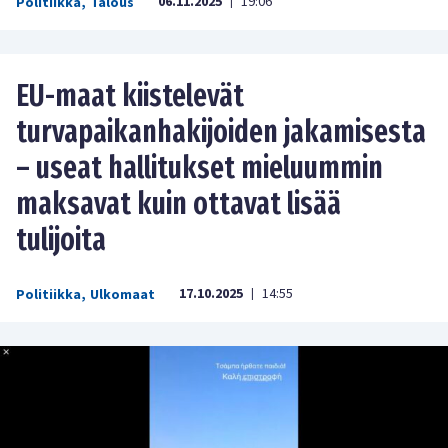
06.11.2025
19:06
Politiikka
,
Talous
|
EU-maat kiistelevät
turvapaikanhakijoiden jakamisesta
– useat hallitukset mieluummin
maksavat kuin ottavat lisää
tulijoita
17.10.2025
14:55
Politiikka
,
Ulkomaat
|