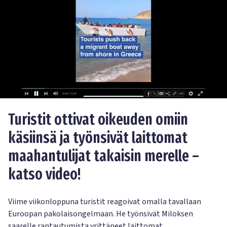
Turistit ottivat oikeuden omiin
käsiinsä ja työnsivät laittomat
maahantulijat takaisin merelle –
katso video!
Viime viikonloppuna turistit reagoivat omalla tavallaan
Euroopan pakolaisongelmaan. He työnsivät Miloksen
saarelle rantautumista yrittäneet laittomat