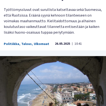
Työttömyssluvut ovat surullista katseltavaa sekä Suomessa,
että Ruotsissa. Eräänä syynä kehnoon tilanteeseen on
voimakas maahanmuutto. Kielitaidottomuus ja alhainen
koulutustaso vaikeuttavat tilannetta entisestään ja kaiken
lisäksi huono-osaisuus tuppaa periytymään.
26.05.2025
10:41
Politiikka
,
Talous
,
Ulkomaat
|