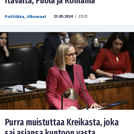
Itävalta, Puola ja Romania
23.05.2024
19:25
Politiikka
,
Ulkomaat
|
Purra muistuttaa Kreikasta, joka
sai asiansa kuntoon vasta