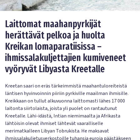
Laittomat maahanpyrkijät
herättävät pelkoa ja huolta
Kreikan lomaparatiisissa –
ihmissalakuljettajien kumiveneet
vyöryvät Libyasta Kreetalle
Kreetan saari on eräs tärkeimmistä maahantuloreiteistä
läntisen hyvinvoinnin piiriin pyrkiville maailman ihmisille.
Kreikkaan on tullut alkuvuonna laittomasti lähes 17 000
laitonta siirtolaista, joista yli puolet on rantautunut
Kreetalle. Lähi-idästä, Intian niemimaalta ja Afrikasta
lähtöisin olevat ihmiset lähtevät vaaralliselle
merimatkalleen Libyan Tobrukista. He maksavat
ihmissalakuljetusverkostoille tuhansia euroja päästäkseen