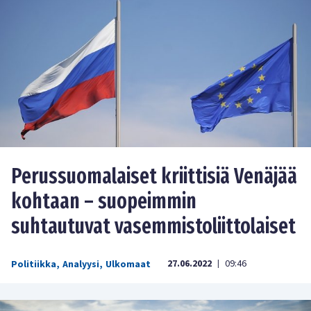
Perussuomalaiset kriittisiä Venäjää
kohtaan – suopeimmin
suhtautuvat vasemmistoliittolaiset
27.06.2022
09:46
Politiikka
,
Analyysi
,
Ulkomaat
|