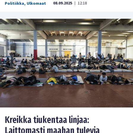
08.09.2025
12:18
Politiikka
,
Ulkomaat
|
Kreikka tiukentaa linjaa:
Laittomasti maahan tulevia