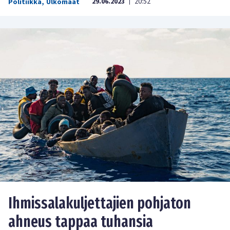
29.06.2023
20:52
Politiikka
,
Ulkomaat
|
Ihmissalakuljettajien pohjaton
ahneus tappaa tuhansia