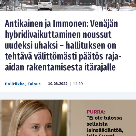
Antikainen ja Immonen: Venäjän
hybridivaikuttaminen noussut
uudeksi uhaksi – hallituksen on
tehtävä välittömästi päätös raja-
aidan rakentamisesta itärajalle
10.05.2022
14:20
Politiikka
,
Talous
|